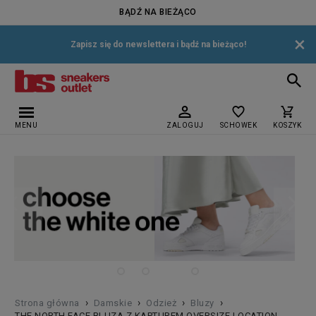
BĄDŹ NA BIEŻĄCO
×
Zapisz się do newslettera i bądź na bieżąco!
MENU
ZALOGUJ
SCHOWEK
KOSZYK
›
›
›
›
Strona główna
Damskie
Odzież
Bluzy
THE NORTH FACE BLUZA Z KAPTUREM OVERSIZE LOCATION