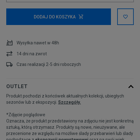
Powiadom o
S
dostępności
DODAJ DO KOSZYKA
Powiadom o
M
dostępności
Wysyłka nawet w 48h
14 dni na zwrot
L
Czas realizacji 2-5 dni roboczych
OUTLET
Produkt pochodzi z końcówek aktualnych kolekcji, ubiegłych
sezonów lub z ekspozycji.
Szczegóły.
*Zdjęcie poglądowe
Oznacza, że produkt przedstawiony na zdjęciu nie jest konkretną
sztuką, którą otrzymasz. Produkty są nowe, nieużywane, ale
przecenione ze względu na możliwe ślady przebarwień lub ślady
pochodzące z
ekspozycji powystawowej
oraz na swój wiek.