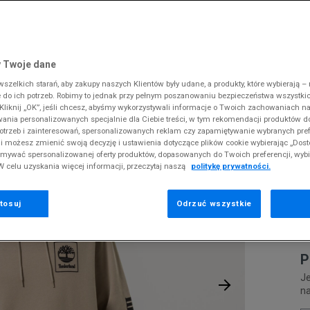
 Slipstream
38
i
i
kie sneakersy
Dickies
Crocs
Fila
The North Face
Reebok
Old Skool
38,5
gnacja obuwia
rki
Fila
DC
Jordan
Tommy Hilfiger
Umbro
ODZIEŻ
 Z KAPTUREM STACK ISLAND FOSSIL
 SK8-HI
ki zimowe
gnacja obuwia
Hoodrich
Dickies
Lacoste
Timberland
Supply & Dema
 Twoje dane
XS
nstock Arizona
iczki i szaliki
ki zimowe
Jordan
Ellesse
McKenzie
Vans
The North Face
zelkich starań, aby zakupy naszych Klientów były udane, a produkty, które wybierają – n
S
T
erland 6
do ich potrzeb. Robimy to jednak przy pełnym poszanowaniu bezpieczeństwa wszystki
iczki i szaliki
Lacoste
Fila
New Balance
Timberland
K
liknij „OK”, jeśli chcesz, abyśmy wykorzystywali informacje o Twoich zachowaniach na
M
rland Field Trekker
wania personalizowanych specjalnie dla Ciebie treści, w tym rekomendacji produktów
Levi's
Hoodrich
New Era
Under Armour
F
otrzeb i zainteresowań, spersonalizowanych reklam czy zapamiętywanie wybranych pref
rland Euro Sprint
New Balance
Helly Hansen
Nike
Vans
i możesz zmienić swoją decyzję i ustawienia dotyczące plików cookie wybierając „Dosto
Pr
ymywać spersonalizowanej oferty produktów, dopasowanych do Twoich preferencji, wyb
New Era
Jordan
Puma
se
W celu uzyskania więcej informacji, przeczytaj naszą
politykę prywatności.
Nike
Lacoste
Reebok
1
Puma
Levi's
Umbro
tosuj
Odrzuć wszystkie
0
P
Je
n