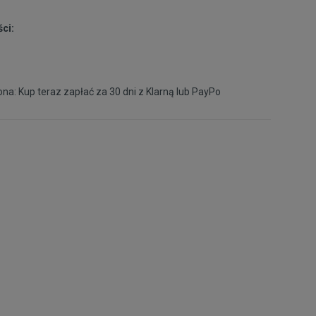
ci:
na: Kup teraz zapłać za 30 dni z
Klarną
lub
PayPo