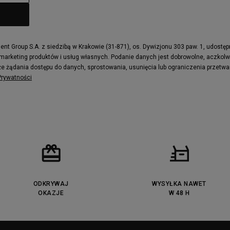
t Group S.A. z siedzibą w Krakowie (31-871), os. Dywizjonu 303 paw. 1, udostę
 marketing produktów i usług własnych. Podanie danych jest dobrowolne, aczkol
e żądania dostępu do danych, sprostowania, usunięcia lub ograniczenia przetwa
 Prywatności
ODKRYWAJ
WYSYŁKA NAWET
OKAZJE
W 48 H