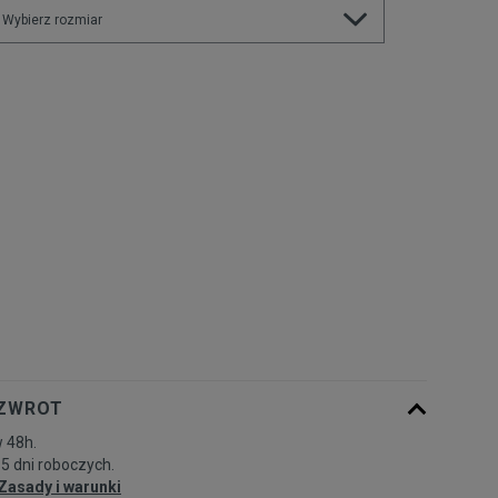
Wybierz rozmiar
Powiadom o
S
dostępności
Powiadom o
M
dostępności
Powiadom o
L
dostępności
Powiadom o
XL
dostępności
 ZWROT
 48h.
-5 dni roboczych.
Zasady i warunki