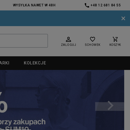
WYSYŁKA NAWET W 48H
+48 12 681 84 55
×
ZALOGUJ
SCHOWEK
KOSZYK
ARKI
KOLEKCJE
nd
nd