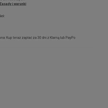
44
28 cm
Powiadom o dostępności
Zasady i warunki
ci:
44,5
28,5 cm
Powiadom o dostępności
45
29 cm
Powiadom o dostępności
na: Kup teraz zapłać za 30 dni z
Klarną
lub
PayPo
45,5
29,5 cm
Powiadom o dostępności
46
30 cm
Powiadom o dostępności
47,5
31 cm
Powiadom o dostępności