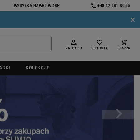
WYSYŁKA NAWET W 48H
+48 12 681 84 55
×
ZALOGUJ
SCHOWEK
KOSZYK
ARKI
KOLEKCJE
nd
nd