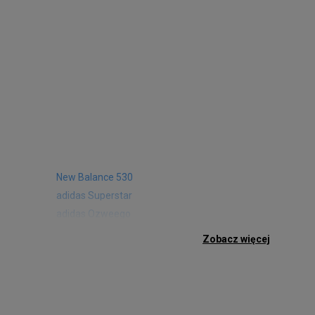
New Balance 530
adidas Superstar
adidas Ozweego
Nike Air Max 97
Zobacz więcej
Birkenstock Arizona
Nike Air Max 95
New Balance 480
Reebok Club C