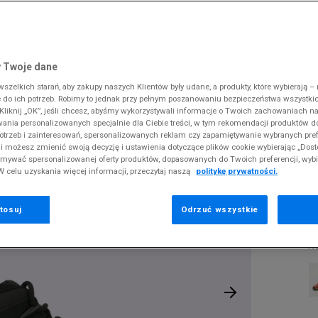
 Slipstream
38
i
i
kie sneakersy
Dickies
Crocs
Fila
The North Face
Reebok
Old Skool
38,5
gnacja obuwia
rki
Fila
DC
Jordan
Tommy Hilfiger
Umbro
ODZIEŻ
EURO SPRINT TREKKER
 SK8-HI
ki zimowe
gnacja obuwia
Hoodrich
Dickies
Lacoste
Timberland
Supply & Dema
 Twoje dane
XS
nstock Arizona
iczki i szaliki
ki zimowe
Jordan
Ellesse
McKenzie
Vans
The North Face
zelkich starań, aby zakupy naszych Klientów były udane, a produkty, które wybierają – n
S
T
erland 6
do ich potrzeb. Robimy to jednak przy pełnym poszanowaniu bezpieczeństwa wszystki
iczki i szaliki
Lacoste
Fila
New Balance
Timberland
T
liknij „OK”, jeśli chcesz, abyśmy wykorzystywali informacje o Twoich zachowaniach na
M
rland Field Trekker
wania personalizowanych specjalnie dla Ciebie treści, w tym rekomendacji produktów
Levi's
Hoodrich
New Era
Under Armour
otrzeb i zainteresowań, spersonalizowanych reklam czy zapamiętywanie wybranych pref
rland Euro Sprint
Pr
New Balance
Helly Hansen
Nike
Vans
i możesz zmienić swoją decyzję i ustawienia dotyczące plików cookie wybierając „Dosto
se
ymywać spersonalizowanej oferty produktów, dopasowanych do Twoich preferencji, wyb
New Era
Jordan
Puma
W celu uzyskania więcej informacji, przeczytaj naszą
politykę prywatności.
3
Nike
Lacoste
Reebok
Puma
Levi's
Umbro
tosuj
Odrzuć wszystkie
62
K