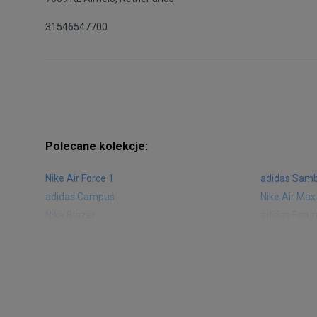
31546547700
Polecane kolekcje:
Nike Air Force 1
adidas Sam
adidas Campus
Nike Air Max
Nike Blazer
adidas Foru
Nike Vapormax
New Balance
Air Jordan 1
New Balance
Nike Air Max 270
New Balanc
Nike Huarache
Reebok Clas
Nike Air More Uptempo
adidas Stan