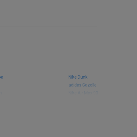
ba
Nike Dunk
adidas Gazelle
m
Nike Air Max 90
 574
Vans Old Skool
 327
adidas Handball Spezial
e CT302
adidas Ozelia
sic
Converse Chuck 70
 Smith
Puma Mayze