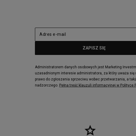
New Balance 2002
adidas NMD
adidas Nizza
New Balance
Jordan Max Aura 4
Fila Disrupto
Vans SK8-HI
Puma Sued
New Balance 237
Nike Air Ma
Reebok Court Advance
Timberland F
Puma Cali
Lacoste Zia
Lacoste Lerond
Fila Electrov
Lacoste Carnaby
Vans Classic
Administratorem danych osobowych jest Marketing Investmen
uzasadnionym interesie administratora, za który uważa się
Converse Run Star legacy CX
Nike Air Max
prawo do zgłoszenia sprzeciwu wobec przetwarzania, a takż
Lacoste Menerva Sport
Puma Doubl
nadzorczego.
Pełna treść klauzuli informacyjnej w Polityce
Fila Strada Low