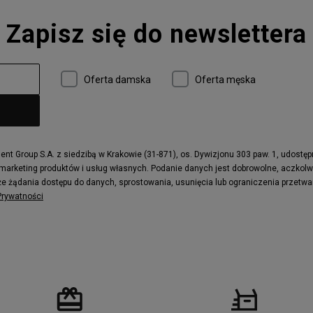
Converse Run Star Hike
Zapisz się do newslettera
 997
adidas ZX
r
Timberland 6
e
Vans Authentic
Oferta damska
Oferta męska
x Dawn
Puma RS-X
ield Trekker
New Balance UXC72
ne
Timberland Euro Sprint
e
Puma Caven
Fila Ray Tracer
t Group S.A. z siedzibą w Krakowie (31-871), os. Dywizjonu 303 paw. 1, udostę
 marketing produktów i usług własnych. Podanie danych jest dobrowolne, aczkol
 Motif
Puma Jada
e żądania dostępu do danych, sprostowania, usunięcia lub ograniczenia przetwa
ecourt
DC Anvil
 Prywatności