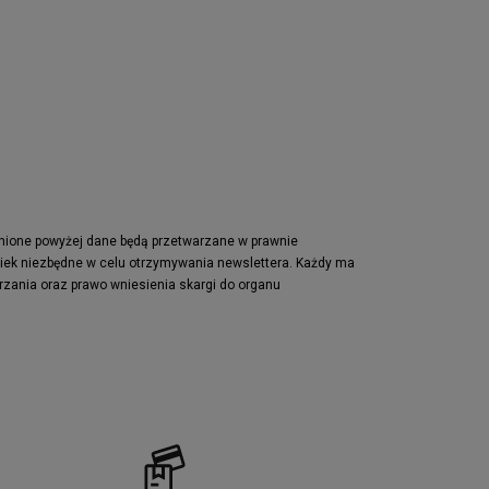
Nike Air Max Pulse
Nike Waffle One
adidas Retropy
Puma Slipstream
adidas Adifom
Jordan Jumpman Two Trey
Vans Era
Lacoste Powercourt
Puma Retaliate
pnione powyżej dane będą przetwarzane w prawnie
wiek niezbędne w celu otrzymywania newslettera. Każdy ma
Reebok Solution MID
rzania oraz prawo wniesienia skargi do organu
Converse Chuck Taylot All Star OX