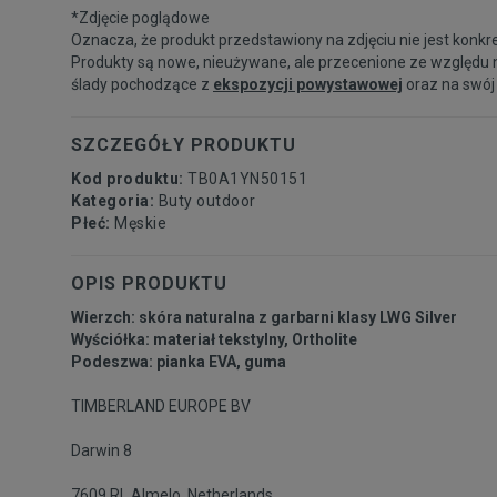
*Zdjęcie poglądowe
Oznacza, że produkt przedstawiony na zdjęciu nie jest konkr
Produkty są nowe, nieużywane, ale przecenione ze względu 
ślady pochodzące z
ekspozycji powystawowej
oraz na swój
SZCZEGÓŁY PRODUKTU
Kod produktu:
TB0A1YN50151
Kategoria:
Buty outdoor
Płeć:
Męskie
OPIS PRODUKTU
Wierzch: skóra naturalna z garbarni klasy LWG Silver
Wyściółka: materiał tekstylny, Ortholite
Podeszwa: pianka EVA, guma
TIMBERLAND EUROPE BV
Darwin 8
7609 RL Almelo, Netherlands