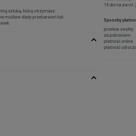
14 dni na zwrot.
etną sztuką, którą otrzymasz.
na możliwe ślady przebarwień lub
Sposoby płatnoś
 wiek.
przelew zwykły
za pobraniem
płatność online
płatność odroczo