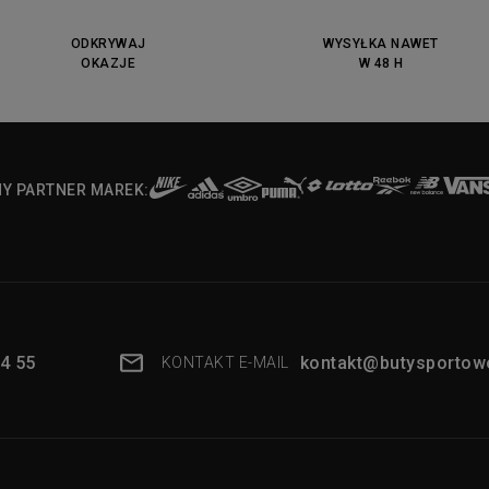
ODKRYWAJ
WYSYŁKA NAWET
OKAZJE
W 48 H
NY PARTNER MAREK:
4 55
kontakt@butysportowe
KONTAKT E-MAIL