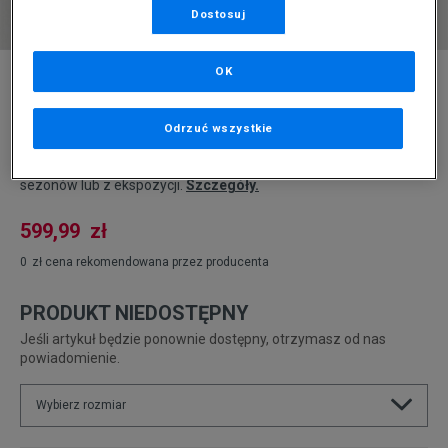
Dostosuj
* Zdjęcie poglądowe
OK
TIMBERLAND KURTKA PUCHOWA DWR
OUTDOOR ARCHIVE
Odrzuć wszystkie
Produkt pochodzi z końcówek aktualnych kolekcji, ubiegłych
sezonów lub z ekspozycji.
Szczegóły.
599,99
zł
0
zł
cena rekomendowana przez producenta
PRODUKT NIEDOSTĘPNY
Jeśli artykuł będzie ponownie dostępny, otrzymasz od nas
powiadomienie.
Wybierz rozmiar