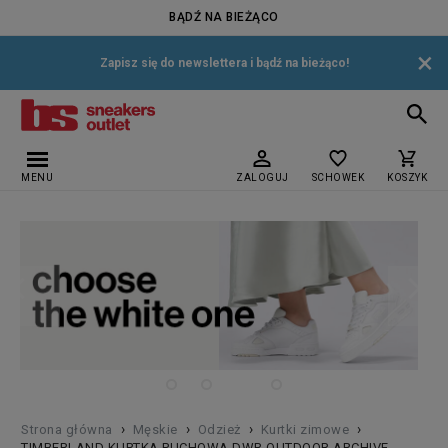
BĄDŹ NA BIEŻĄCO
×
Zapisz się do newslettera i bądź na bieżąco!
MENU
ZALOGUJ
SCHOWEK
KOSZYK
›
›
›
›
Strona główna
Męskie
Odzież
Kurtki zimowe
TIMBERLAND KURTKA PUCHOWA DWR OUTDOOR ARCHIVE