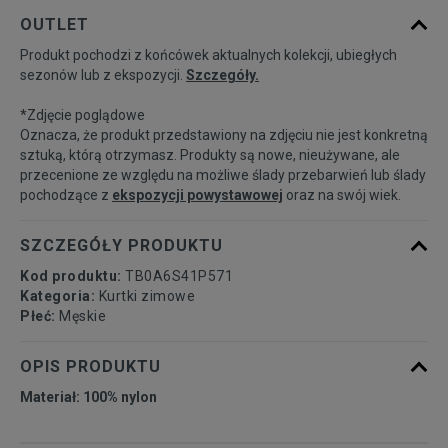
Powiadom o
S
OUTLET
dostępności
Produkt pochodzi z końcówek aktualnych kolekcji, ubiegłych
sezonów lub z ekspozycji.
Szczegóły.
Powiadom o
M
dostępności
*Zdjęcie poglądowe
Oznacza, że produkt przedstawiony na zdjęciu nie jest konkretną
Powiadom o
sztuką, którą otrzymasz. Produkty są nowe, nieużywane, ale
L
dostępności
przecenione ze względu na możliwe ślady przebarwień lub ślady
pochodzące z
ekspozycji powystawowej
oraz na swój wiek.
Powiadom o
XL
dostępności
SZCZEGÓŁY PRODUKTU
Kod produktu:
TB0A6S41P571
Powiadom o
XXL
Kategoria:
Kurtki zimowe
dostępności
Płeć:
Męskie
Powiadom o
OPIS PRODUKTU
XXXL
dostępności
Materiał: 100% nylon