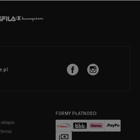
.pl
FORMY PŁATNOŚCI
 sklepie
firmie