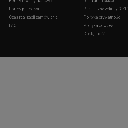
Formy i koszty dostawy
Regulamin sklepu
Formy płatności
Bezpieczne zakupy (SSL
Czas realizacji zamówienia
Polityka prywatności
FAQ
Polityka cookies
Dostępność