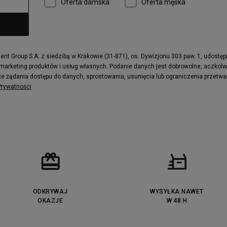
Oferta damska
Oferta męska
t Group S.A. z siedzibą w Krakowie (31-871), os. Dywizjonu 303 paw. 1, udostę
 marketing produktów i usług własnych. Podanie danych jest dobrowolne, aczkol
e żądania dostępu do danych, sprostowania, usunięcia lub ograniczenia przetwa
 Prywatności
ODKRYWAJ
WYSYŁKA NAWET
OKAZJE
W 48 H