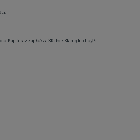
ci:
na: Kup teraz zapłać za 30 dni z
Klarną
lub
PayPo