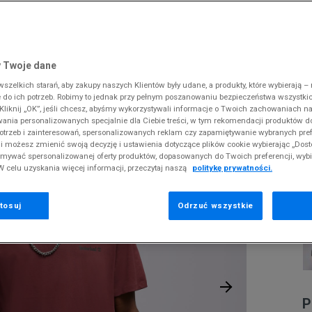
 Slipstream
38
i
i
kie sneakersy
Converse
Crocs
Fila
Supply & Dema
Reebok
Old Skool
38,5
gnacja obuwia
rki
Dickies
DC
Jordan
The North Face
Umbro
ODZIEŻ
SHIRT SMALL LOGO PRINT LOGO TEE
 SK8-HI
ki zimowe
gnacja obuwia
Fila
Dickies
Lacoste
Tommy Hilfiger
Supply & Dema
 Twoje dane
XS
nstock Arizona
iczki i szaliki
ki zimowe
Hoodrich
Ellesse
McKenzie
Timberland
The North Face
zelkich starań, aby zakupy naszych Klientów były udane, a produkty, które wybierają – n
S
T
erland 6
do ich potrzeb. Robimy to jednak przy pełnym poszanowaniu bezpieczeństwa wszystki
iczki i szaliki
Jordan
Fila
New Balance
Vans
Timberland
L
liknij „OK”, jeśli chcesz, abyśmy wykorzystywali informacje o Twoich zachowaniach na
M
rland Field Trekker
wania personalizowanych specjalnie dla Ciebie treści, w tym rekomendacji produktów
Lacoste
Hoodrich
New Era
Under Armour
otrzeb i zainteresowań, spersonalizowanych reklam czy zapamiętywanie wybranych pref
rland Euro Sprint
Pr
Levi's
Helly Hansen
Nike
Vans
i możesz zmienić swoją decyzję i ustawienia dotyczące plików cookie wybierając „Dosto
se
ymywać spersonalizowanej oferty produktów, dopasowanych do Twoich preferencji, wyb
New Balance
Jordan
Puma
W celu uzyskania więcej informacji, przeczytaj naszą
politykę prywatności.
4
New Era
Lacoste
Reebok
Nike
Levi's
Umbro
tosuj
Odrzuć wszystkie
0
P