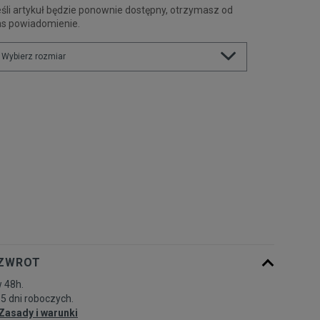
śli artykuł będzie ponownie dostępny, otrzymasz od
as powiadomienie.
Wybierz rozmiar
Powiadom o
S
dostępności
Powiadom o
M
dostępności
Powiadom o
L
dostępności
Powiadom o
XL
dostępności
 ZWROT
 48h.
-5 dni roboczych.
Zasady i warunki