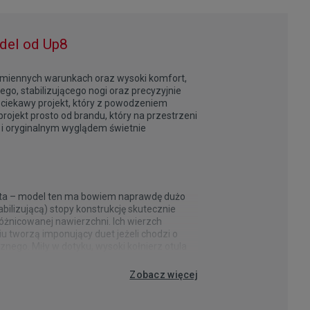
del od Up8
 zmiennych warunkach oraz wysoki komfort,
go, stabilizującego nogi oraz precyzyjnie
ciekawy projekt, który z powodzeniem
ekt prosto od brandu, który na przestrzeni
ą i oryginalnym wyglądem świetnie
enta – model ten ma bowiem naprawdę dużo
ilizującą) stopy konstrukcję skutecznie
óżnicowanej nawierzchni. Ich wierzch
u tworzą imponujący duet jeżeli chodzi o
ego. Miły w dotyku, wysoki kołnierz otula
ściółka, natomiast całość zwieńczona jest
we.pl
gowego dedykowanego do użytkowania podczas
iem ze żłobieniami. Doskonałe dopasowanie
Zobacz więcej
 mógł bez obaw zmierzyć się z deszczem,
 sportowo-miejskiej stylistyce.