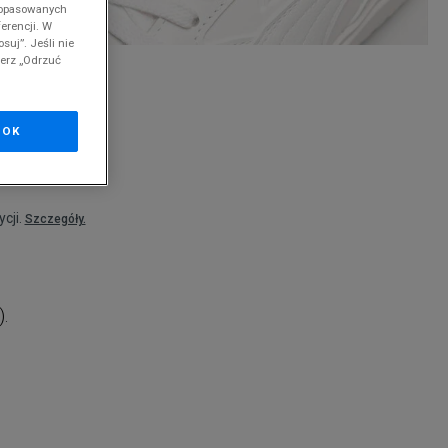
 dopasowanych
erencji. W
suj”. Jeśli nie
ierz „Odrzuć
nd
OK
cji.
Szczegóły.
).