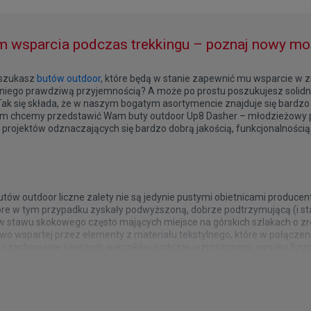
m wsparcia podczas trekkingu – poznaj nowy mo
 szukasz
butów outdoor
, które będą w stanie zapewnić mu wsparcie w
a niego prawdziwą przyjemnością? A może po prostu poszukujesz solidne
k się składa, że w naszym bogatym asortymencie znajduje się bardzo 
 chcemy przedstawić Wam buty outdoor Up8 Dasher – młodzieżowy proj
u projektów odznaczających się bardzo dobrą jakością, funkcjonalności
tów outdoor liczne zalety nie są jedynie pustymi obietnicami produc
re w tym przypadku zyskały podwyższoną, dobrze podtrzymującą (i stab
w stawu skokowego często mających miejsce na górskich szlakach o zr
wo wspartej przez elementy z materiału tekstylnego, które w połączeni
nież zachowanie świeżych warunków podczas wzmożonego wysiłku fizyczn
zed chłodem. W środku znajduje się miękka, niepodrażniająca skóry wy
 producentów? Sprawdź kolekcję przygotowaną przez ButySporto
 projektów, które z powodzeniem mogą pełnić funkcję obuwia trekkin
 z amortyzującej pianki EVA wykończonej dodatkowo gumowym bieżnik
szlaki, jak i solidnych, miejskich butów, w których Twój junior będzie
ystem sznurowania dopełniające wygląd całego projektu utrzymanego w