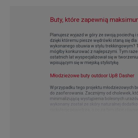
Buty, które zapewnią maksimu
Planujesz wyjazd w góry ze swoją pociechą i
dzięki któremu piesze wędrówki staną się dl
wykonanego obuwia w stylu trekkingowym? Ta
mógłby konkurować z najlepszymi. Tym razem
ostatnich lat wyspecjalizował się w tworzeni
wpisującym się w miejską stylistykę.
Młodzieżowe buty outdoor Up8 Dasher
W przypadku tego projektu młodzieżowych bu
do zaoferowania. Zacznijmy od cholewek, któ
minimalizującą wystąpienia bolesnych urazó
wykonany został ze skóry naturalnej dodatko
cyrkulację powietrza, a co za tym idzie rów
nogi i zapewnia stopom skuteczną ochronę pr
Dziecięce buty outdoor od najlepszych
To właśnie tutaj czeka na Ciebie niemal 60
przyczepną, odporną na ścieranie podeszwą
krótszych i dłuższych przepraw przez górskie 
do potrzeb przyszłego użytkownika oferuje s
wiatrem, a nawet śniegiem.