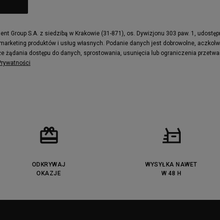
t Group S.A. z siedzibą w Krakowie (31-871), os. Dywizjonu 303 paw. 1, udostę
 marketing produktów i usług własnych. Podanie danych jest dobrowolne, aczkol
e żądania dostępu do danych, sprostowania, usunięcia lub ograniczenia przetwa
 Prywatności
ODKRYWAJ
WYSYŁKA NAWET
OKAZJE
W 48 H