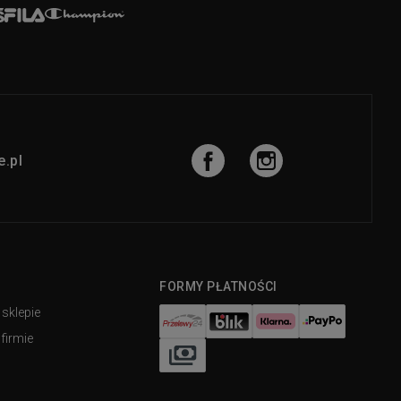
.pl
FORMY PŁATNOŚCI
 sklepie
firmie