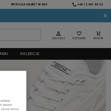
WYSYŁKA NAWET W 48H
+48 12 681 84 55
×
ZALOGUJ
SCHOWEK
KOSZYK
ARKI
KOLEKCJE
nd
ajlepiej
ch danych
 naszej stronie
nd