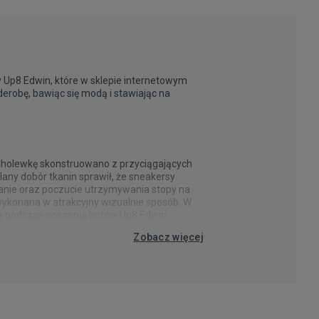
y Up8 Edwin, które w sklepie internetowym
derobę, bawiąc się modą i stawiając na
 Cholewkę skonstruowano z przyciągających
any dobór tkanin sprawił, że sneakersy
wanie oraz poczucie utrzymywania stopy na
ykonana w atrakcyjny wizualnie sposób. W
ą podczas noszenia butów Up8 Edwin.
Zobacz więcej