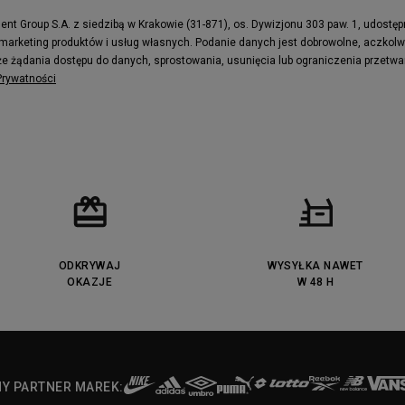
t Group S.A. z siedzibą w Krakowie (31-871), os. Dywizjonu 303 paw. 1, udostę
 marketing produktów i usług własnych. Podanie danych jest dobrowolne, aczkol
e żądania dostępu do danych, sprostowania, usunięcia lub ograniczenia przetwa
 Prywatności
ODKRYWAJ
WYSYŁKA NAWET
OKAZJE
W 48 H
NY PARTNER MAREK: