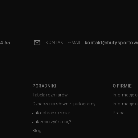
4 55
kontakt@butysportowe
KONTAKT E-MAIL
PORADNIKI
O FIRMIE
Tabela rozmiarów
Informacje o
Oznaczenia słowne i piktogramy
Informacje o 
Jak dobrać rozmiar
Praca
)
Jak zmierzyć stopę?
Blog