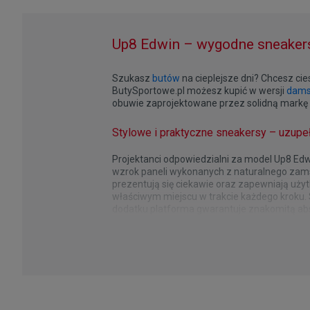
Up8 Edwin – wygodne sneakers
Szukasz
butów
na cieplejsze dni? Chcesz ci
ButySportowe.pl możesz kupić w wersji
dams
obuwie zaprojektowane przez solidną markę 
Stylowe i praktyczne sneakersy – uzupeł
Projektanci odpowiedzialni za model Up8 Edw
wzrok paneli wykonanych z naturalnego zamsz
prezentują się ciekawie oraz zapewniają uży
właściwym miejscu w trakcie każdego kroku.
dodatku platforma gwarantuje znakomitą ab