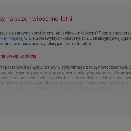
y na sezon wiosenno-letni
eszyć się zarówno komfortem, jak i stylowym lookiem? Poznaj sneakers
kiej
i
męskiej
w wielu niezwykłych kolorystykach. Uatrakcyjnij swoją gar
znaną ze stosowania wysokiej jakości materiałów.
nij swoją kolekcję
in postanowili połączyć trendy w stylu vintage z nutą nowoczesności.
u, skóry syntetycznej oraz przewiewnej tekstylnej siateczki. Przemyśl
tkownikom niezbędne właściwości, takie jak wentylacje, dobre dopaso
 Sprężysta podeszwa środkowa z nowoczesnej pianki również została w
sorpcję wstrząsów, dzięki czemu możesz cieszyć się wyjątkową wygod