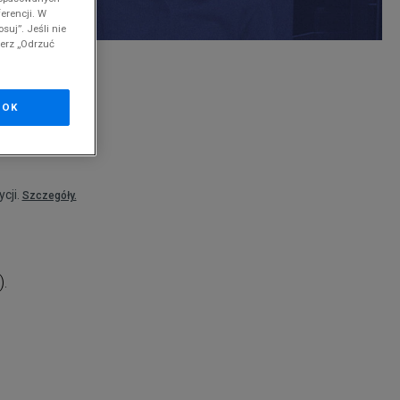
erencji. W
suj”. Jeśli nie
ierz „Odrzuć
nd
OK
cji.
Szczegóły.
).