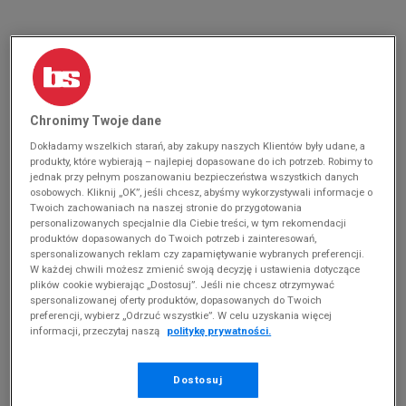
DAMSKIE UP8 MELIA
(
0
)
Produkty pochodzą z końcówek aktualnych
kolekcji, ubiegłych sezonów lub z ekspozycji.
Szczegóły.
Chronimy Twoje dane
Dokładamy wszelkich starań, aby zakupy naszych Klientów były udane, a
Zmień treść wyszukiwanej frazy.
produkty, które wybierają – najlepiej dopasowane do ich potrzeb. Robimy to
Spróbuj użyć mniejszej ilości filtrów (usuń mniej
jednak przy pełnym poszanowaniu bezpieczeństwa wszystkich danych
osobowych. Kliknij „OK”, jeśli chcesz, abyśmy wykorzystywali informacje o
istotne).
Twoich zachowaniach na naszej stronie do przygotowania
personalizowanych specjalnie dla Ciebie treści, w tym rekomendacji
Powrót do sklepu
produktów dopasowanych do Twoich potrzeb i zainteresowań,
spersonalizowanych reklam czy zapamiętywanie wybranych preferencji.
W każdej chwili możesz zmienić swoją decyzję i ustawienia dotyczące
plików cookie wybierając „Dostosuj”. Jeśli nie chcesz otrzymywać
spersonalizowanej oferty produktów, dopasowanych do Twoich
preferencji, wybierz „Odrzuć wszystkie”. W celu uzyskania więcej
Buty Up8 Melia – stylowy miejski outdoor
informacji, przeczytaj naszą
politykę prywatności.
Zima to pora roku, podczas której obuwie jest szczególnie
Dostosuj
narażone na trudne warunki atmosferyczne. Cholewki muszą
skutecznie zabezpieczać przed niskimi temperaturami i