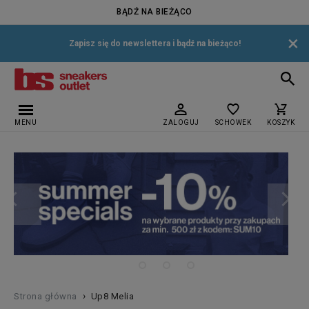
BĄDŹ NA BIEŻĄCO
×
Zapisz się do newslettera i bądź na bieżąco!
MENU
ZALOGUJ
SCHOWEK
KOSZYK
›
Strona główna
Up8 Melia