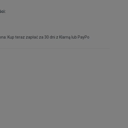
ci:
na: Kup teraz zapłać za 30 dni z
Klarną
lub
PayPo