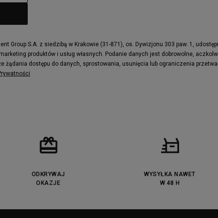
t Group S.A. z siedzibą w Krakowie (31-871), os. Dywizjonu 303 paw. 1, udostę
 marketing produktów i usług własnych. Podanie danych jest dobrowolne, aczkol
e żądania dostępu do danych, sprostowania, usunięcia lub ograniczenia przetwa
 Prywatności
ODKRYWAJ
WYSYŁKA NAWET
OKAZJE
W 48 H