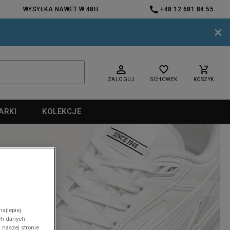
WYSYŁKA NAWET W 48H
+48 12 681 84 55
×
ZALOGUJ
SCHOWEK
KOSZYK
ARKI
KOLEKCJE
nd
ajlepiej
ch danych
nd
 naszej stronie