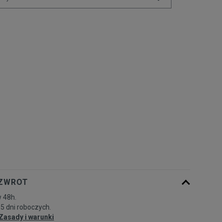
Powiadom o
XS
dostępności
Powiadom o
S
dostępności
Powiadom o
M
dostępności
Powiadom o
L
dostępności
 ZWROT
 48h.
-5 dni roboczych.
Zasady i warunki