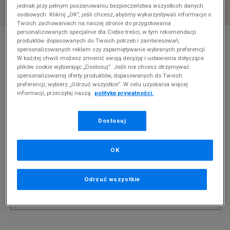
jednak przy pełnym poszanowaniu bezpieczeństwa wszystkich danych
osobowych. Kliknij „OK”, jeśli chcesz, abyśmy wykorzystywali informacje o
Twoich zachowaniach na naszej stronie do przygotowania
personalizowanych specjalnie dla Ciebie treści, w tym rekomendacji
* Zdjęcie poglądowe
produktów dopasowanych do Twoich potrzeb i zainteresowań,
spersonalizowanych reklam czy zapamiętywanie wybranych preferencji.
VANS BLUZA FLYING V FT BOXY CREW
W każdej chwili możesz zmienić swoją decyzję i ustawienia dotyczące
plików cookie wybierając „Dostosuj”. Jeśli nie chcesz otrzymywać
Produkt pochodzi z końcówek aktualnych kolekcji, ubiegłych
spersonalizowanej oferty produktów, dopasowanych do Twoich
preferencji, wybierz „Odrzuć wszystkie”. W celu uzyskania więcej
sezonów lub z ekspozycji.
Szczegóły.
informacji, przeczytaj naszą
politykę prywatności.
144,99
zł
Dostosuj
0
zł
cena rekomendowana przez producenta
PRODUKT NIEDOSTĘPNY
OK
Jeśli artykuł będzie ponownie dostępny, otrzymasz od nas
powiadomienie.
Odrzuć wszystkie
Wybierz rozmiar
Powiadom o
XS