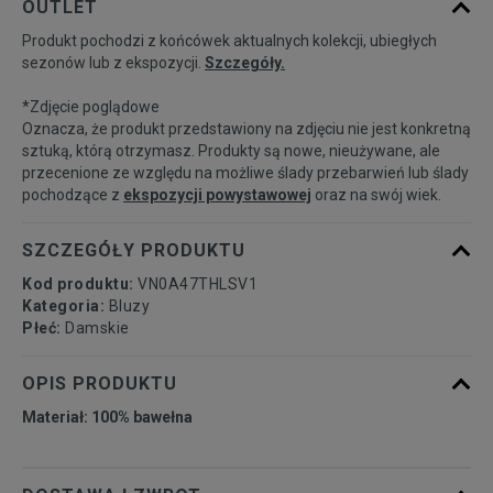
OUTLET
dostępności
Produkt pochodzi z końcówek aktualnych kolekcji, ubiegłych
sezonów lub z ekspozycji.
Szczegóły.
Powiadom o
S
dostępności
*Zdjęcie poglądowe
Oznacza, że produkt przedstawiony na zdjęciu nie jest konkretną
Powiadom o
sztuką, którą otrzymasz. Produkty są nowe, nieużywane, ale
M
dostępności
przecenione ze względu na możliwe ślady przebarwień lub ślady
pochodzące z
ekspozycji powystawowej
oraz na swój wiek.
Powiadom o
L
dostępności
SZCZEGÓŁY PRODUKTU
Kod produktu:
VN0A47THLSV1
Kategoria:
Bluzy
Płeć:
Damskie
OPIS PRODUKTU
Materiał: 100% bawełna