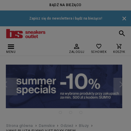
BĄDŹ NA BIEŻĄCO
×
Zapisz się do newslettera i bądź na bieżąco!
MENU
ZALOGUJ
SCHOWEK
KOSZYK
›
›
›
›
Strona główna
Damskie
Odzież
Bluzy
VANS BLUZA FLYING V FT BOXY CREW