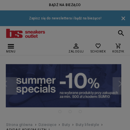
BĄDŹ NA BIEŻĄCO
×
Zapisz się do newslettera i bądź na bieżąco!
MENU
ZALOGUJ
SCHOWEK
KOSZYK
›
›
›
›
Strona główna
Dziecięce
Buty
Buty lifestyle
ADIDAS ADIFOM SLTN J