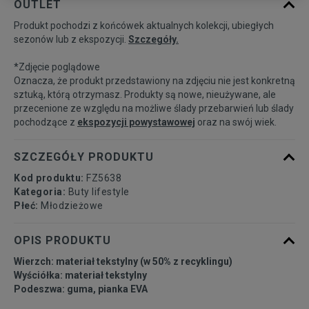
OUTLET
Produkt pochodzi z końcówek aktualnych kolekcji, ubiegłych
35,5
21,6 cm
Powiadom o dostępności
sezonów lub z ekspozycji.
Szczegóły.
*Zdjęcie poglądowe
36
22,1 cm
Powiadom o dostępności
Oznacza, że produkt przedstawiony na zdjęciu nie jest konkretną
sztuką, którą otrzymasz. Produkty są nowe, nieużywane, ale
przecenione ze względu na możliwe ślady przebarwień lub ślady
36 2/3
22,5 cm
Powiadom o dostępności
pochodzące z
ekspozycji powystawowej
oraz na swój wiek.
37 1/3
22,9 cm
Powiadom o dostępności
SZCZEGÓŁY PRODUKTU
Kod produktu:
FZ5638
38
23,3 cm
Powiadom o dostępności
Kategoria:
Buty lifestyle
Płeć:
Młodzieżowe
38 2/3
23,8 cm
Powiadom o dostępności
OPIS PRODUKTU
Wierzch: materiał tekstylny (w 50% z recyklingu)
Wyściółka: materiał tekstylny
Podeszwa: guma, pianka EVA