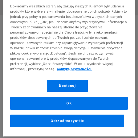
Dokładamy wszelkich starań, aby zakupy naszych Klientów były udane, a
produkty, które wybierają – najlepiej dopasowane do ich potrzeb. Robimy to
jednak przy pełnym poszanowaniu bezpieczeństwa wszystkich danych
* Zdjęcie poglądowe
osobowych. Kliknij „OK”, jeśli chcesz, abyśmy wykorzystywali informacje o
Twoich zachowaniach na naszej stronie do przygotowania
ADIDAS ADIFOM SLTN J
personalizowanych specjalnie dla Ciebie treści, w tym rekomendacji
produktów dopasowanych do Twoich potrzeb i zainteresowań,
spersonalizowanych reklam czy zapamiętywanie wybranych preferencji.
Produkt pochodzi z końcówek aktualnych kolekcji, ubiegłych
W każdej chwili możesz zmienić swoją decyzję i ustawienia dotyczące
sezonów lub z ekspozycji.
Szczegóły.
plików cookie wybierając „Dostosuj”. Jeśli nie chcesz otrzymywać
spersonalizowanej oferty produktów, dopasowanych do Twoich
preferencji, wybierz „Odrzuć wszystkie”. W celu uzyskania więcej
219,99
zł
informacji, przeczytaj naszą
politykę prywatności.
0
zł
cena rekomendowana przez producenta
Dostosuj
PRODUKT NIEDOSTĘPNY
Jeśli artykuł będzie ponownie dostępny, otrzymasz od nas
OK
powiadomienie.
Wybierz rozmiar
Odrzuć wszystkie
Rozmiary EU
Rozmiary US