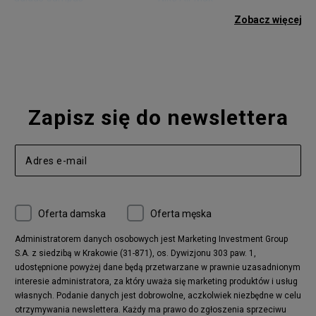
adidas Gazelle
adidas Superstar
Zobacz więcej
Nike Blazer
adidas Forum
Nike Air Max 90
adidas Ozweego
Nike Vapormax
New Balance 574
Vans Old Skool
Nike Air Max 97
Air Jordan 1
New Balance 327
Zapisz się do newslettera
adidas Handball Spezial
Birkenstock Arizona
Nike Air Max 270
New Balance CT302
adidas Ozelia
Nike Air Max 95
Nike Huarache
Reebok Classic
Converse Chuck 70
New Balance 480
Oferta damska
Oferta męska
Nike Air More Uptempo
adidas Stan Smith
Puma Mayze
Reebok Club C
Administratorem danych osobowych jest Marketing Investment Group
S.A. z siedzibą w Krakowie (31-871), os. Dywizjonu 303 paw. 1,
New Balance 2002
adidas NMD
udostępnione powyżej dane będą przetwarzane w prawnie uzasadnionym
Converse Run Star Hike
Nike Air Max Pulse
interesie administratora, za który uważa się marketing produktów i usług
adidas Nizza
New Balance 997
własnych. Podanie danych jest dobrowolne, aczkolwiek niezbędne w celu
adidas ZX
Nike Waffle One
otrzymywania newslettera. Każdy ma prawo do zgłoszenia sprzeciwu