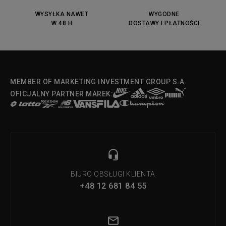
DC Anvil
Converse Chuck Taylot All Star
OX
WYSYŁKA NAWET
WYGODNE
W 48 H
DOSTAWY I PŁATNOŚCI
Fila Strada Low
MEMBER OF MARKETING INVESTMENT GROUP S.A.
OFICJALNY PARTNER MAREK:
BIURO OBSŁUGI KLIENTA
+48 12 681 84 55