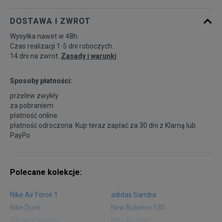
DOSTAWA I ZWROT
Wysyłka nawet w 48h.
Czas realizacji 1-5 dni roboczych.
14 dni na zwrot.
Zasady i warunki
Sposoby płatności:
przelew zwykły
za pobraniem
płatność online
płatność odroczona: Kup teraz zapłać za 30 dni z
Klarną
lub
PayPo
Polecane kolekcje:
Nike Air Force 1
adidas Samba
Nike Dunk
New Balance 530
adidas Campus
Nike Air Max