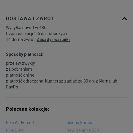
40 2/3
25,5 cm
Powiadom o dostępności
DOSTAWA I ZWROT
Wysyłka nawet w 48h.
41 1/3
26 cm
Powiadom o dostępności
Czas realizacji 1-5 dni roboczych.
14 dni na zwrot.
Zasady i warunki
42
26,5 cm
Powiadom o dostępności
Sposoby płatności:
przelew zwykły
42 2/3
27 cm
Powiadom o dostępności
za pobraniem
płatność online
płatność odroczona: Kup teraz zapłać za 30 dni z
Klarną
lub
43 1/3
27,5 cm
Powiadom o dostępności
PayPo
44
28 cm
Powiadom o dostępności
Polecane kolekcje:
44 2/3
28,5 cm
Powiadom o dostępności
Nike Air Force 1
adidas Samba
Nike Dunk
New Balance 530