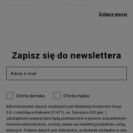
adidas Campus
Nike Air Max
adidas Gazelle
adidas Superstar
Zobacz więcej
Nike Blazer
adidas Forum
Nike Air Max 90
adidas Ozweego
Nike Vapormax
New Balance 574
Vans Old Skool
Nike Air Max 97
Air Jordan 1
New Balance 327
Zapisz się do newslettera
adidas Handball Spezial
Birkenstock Arizona
Nike Air Max 270
New Balance CT302
adidas Ozelia
Nike Air Max 95
Nike Huarache
Reebok Classic
Converse Chuck 70
New Balance 480
Oferta damska
Oferta męska
Nike Air More Uptempo
adidas Stan Smith
Puma Mayze
Reebok Club C
Administratorem danych osobowych jest Marketing Investment Group
S.A. z siedzibą w Krakowie (31-871), os. Dywizjonu 303 paw. 1,
New Balance 2002
adidas NMD
udostępnione powyżej dane będą przetwarzane w prawnie uzasadnionym
Converse Run Star Hike
Nike Air Max Pulse
interesie administratora, za który uważa się marketing produktów i usług
adidas Nizza
New Balance 997
własnych. Podanie danych jest dobrowolne, aczkolwiek niezbędne w celu