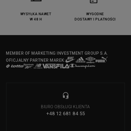
Lacoste Menerva Sport
Puma Doublecourt
DC Anvil
Converse Chuck Taylot All Star
OX
WYSYŁKA NAWET
WYGODNE
W 48 H
DOSTAWY I PŁATNOŚCI
Fila Strada Low
MEMBER OF MARKETING INVESTMENT GROUP S.A.
OFICJALNY PARTNER MAREK:
BIURO OBSŁUGI KLIENTA
+48 12 681 84 55