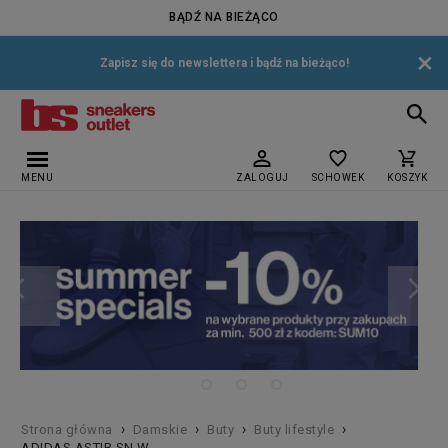
BĄDŹ NA BIEŻĄCO
×
Zapisz się do newslettera i bądź na bieżąco!
MENU
ZALOGUJ
SCHOWEK
KOSZYK
›
›
›
›
Strona główna
Damskie
Buty
Buty lifestyle
ADIDAS ASTIR SN W