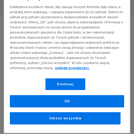
Dokładamy wszelkich starań, aby zakupy naszych Klientów były udane, a
produkty, które wybierają – najlepiej dopasowane do ich potrzeb. Robimy to
jednak przy pełnym poszanowaniu bezpieczeństwa wszystkich danych
* Zdjęcie poglądowe
osobowych. Kliknij „OK”, jeśli chcesz, abyśmy wykorzystywali informacje o
Twoich zachowaniach na naszej stronie do przygotowania
ADIDAS ASTIR SN W
personalizowanych specjalnie dla Ciebie treści, w tym rekomendacji
produktów dopasowanych do Twoich potrzeb i zainteresowań,
spersonalizowanych reklam czy zapamiętywanie wybranych preferencji.
Produkt pochodzi z końcówek aktualnych kolekcji, ubiegłych
W każdej chwili możesz zmienić swoją decyzję i ustawienia dotyczące
sezonów lub z ekspozycji.
Szczegóły.
plików cookie wybierając „Dostosuj”. Jeśli nie chcesz otrzymywać
spersonalizowanej oferty produktów, dopasowanych do Twoich
154,99
zł
preferencji, wybierz „Odrzuć wszystkie”. W celu uzyskania więcej
informacji, przeczytaj naszą
politykę prywatności.
0
zł
cena rekomendowana przez producenta
Dostosuj
PRODUKT NIEDOSTĘPNY
Jeśli artykuł będzie ponownie dostępny, otrzymasz od nas
OK
powiadomienie.
Wybierz rozmiar
Odrzuć wszystkie
Rozmiary EU
Rozmiary US