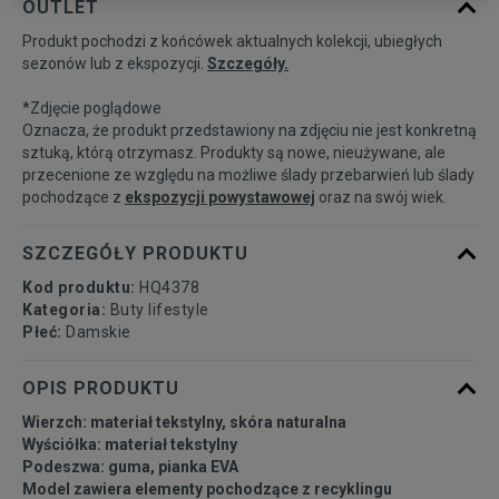
OUTLET
Produkt pochodzi z końcówek aktualnych kolekcji, ubiegłych
35 1/3
21,5 cm
Powiadom o dostępności
sezonów lub z ekspozycji.
Szczegóły.
*Zdjęcie poglądowe
36
22 cm
Powiadom o dostępności
Oznacza, że produkt przedstawiony na zdjęciu nie jest konkretną
sztuką, którą otrzymasz. Produkty są nowe, nieużywane, ale
przecenione ze względu na możliwe ślady przebarwień lub ślady
36 2/3
22,5 cm
Powiadom o dostępności
pochodzące z
ekspozycji powystawowej
oraz na swój wiek.
37 1/3
23 cm
Powiadom o dostępności
SZCZEGÓŁY PRODUKTU
Kod produktu:
HQ4378
38
23,5 cm
Powiadom o dostępności
Kategoria:
Buty lifestyle
Płeć:
Damskie
38 2/3
24 cm
Powiadom o dostępności
OPIS PRODUKTU
Wierzch: materiał tekstylny, skóra naturalna
39 1/3
24,5 cm
Powiadom o dostępności
Wyściółka: materiał tekstylny
Podeszwa: guma, pianka EVA
Model zawiera elementy pochodzące z recyklingu
40
25 cm
Powiadom o dostępności