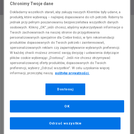
Chronimy Twoje dane
Dokładamy wszelkich starań, aby zakupy naszych Klientów były udane, a
produkty, które wybierają – najlepiej dopasowane do ich potrzeb. Robimy to
* Zdjęcie poglądowe
jednak przy pełnym poszanowaniu bezpieczeństwa wszystkich danych
osobowych. Kliknij „OK”, jeśli chcesz, abyśmy wykorzystywali informacje o
ADIDAS BLUZA ROZPINANA TRICOT WARM-
Twoich zachowaniach na naszej stronie do przygotowania
UP JACKET
personalizowanych specjalnie dla Ciebie treści, w tym rekomendacji
produktów dopasowanych do Twoich potrzeb i zainteresowań,
spersonalizowanych reklam czy zapamiętywanie wybranych preferencji.
Produkt pochodzi z końcówek aktualnych kolekcji, ubiegłych
W każdej chwili możesz zmienić swoją decyzję i ustawienia dotyczące
sezonów lub z ekspozycji.
Szczegóły.
plików cookie wybierając „Dostosuj”. Jeśli nie chcesz otrzymywać
spersonalizowanej oferty produktów, dopasowanych do Twoich
184,99
zł
preferencji, wybierz „Odrzuć wszystkie”. W celu uzyskania więcej
informacji, przeczytaj naszą
politykę prywatności.
379,99
zł
cena rekomendowana przez producenta
Dostosuj
Kolor:
szary
OK
Odrzuć wszystkie
Wybierz rozmiar