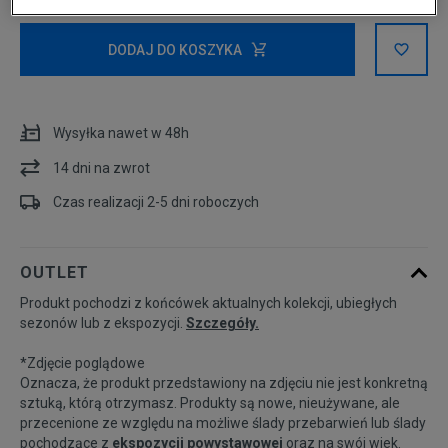
Rozmiary EU
Rozmiary US
DODAJ DO KOSZYKA
34
Powiadom o dostępności
Wysyłka nawet w 48h
36
14 dni na zwrot
38
Powiadom o dostępności
Czas realizacji 2-5 dni roboczych
40
Powiadom o dostępności
OUTLET
Produkt pochodzi z końcówek aktualnych kolekcji, ubiegłych
sezonów lub z ekspozycji.
Szczegóły.
*Zdjęcie poglądowe
Oznacza, że produkt przedstawiony na zdjęciu nie jest konkretną
sztuką, którą otrzymasz. Produkty są nowe, nieużywane, ale
przecenione ze względu na możliwe ślady przebarwień lub ślady
pochodzące z
ekspozycji powystawowej
oraz na swój wiek.