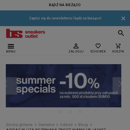
BĄDŹ NA BIEŻĄCO
×
Zapisz się do newslettera i bądź na bieżąco!
MENU
ZALOGUJ
SCHOWEK
KOSZYK
›
›
›
›
Strona główna
Damskie
Odzież
Bluzy
ADIDAS BLUZA ROZPINANA TRICOT WARM-UP JACKET