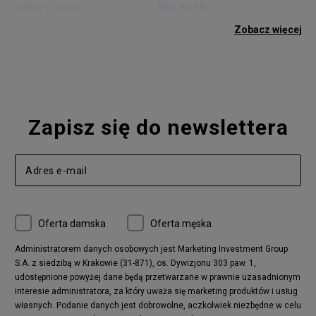
adidas Campus
Nike Air Max
adidas Gazelle
adidas Superstar
Zobacz więcej
Nike Blazer
adidas Forum
Nike Air Max 90
adidas Ozweego
Nike Vapormax
New Balance 574
Vans Old Skool
Nike Air Max 97
Air Jordan 1
New Balance 327
Zapisz się do newslettera
adidas Handball Spezial
Birkenstock Arizona
Nike Air Max 270
New Balance CT302
adidas Ozelia
Nike Air Max 95
Nike Huarache
Reebok Classic
Converse Chuck 70
New Balance 480
Oferta damska
Oferta męska
Nike Air More Uptempo
adidas Stan Smith
Puma Mayze
Reebok Club C
Administratorem danych osobowych jest Marketing Investment Group
S.A. z siedzibą w Krakowie (31-871), os. Dywizjonu 303 paw. 1,
New Balance 2002
adidas NMD
udostępnione powyżej dane będą przetwarzane w prawnie uzasadnionym
Converse Run Star Hike
Nike Air Max Pulse
interesie administratora, za który uważa się marketing produktów i usług
adidas Nizza
New Balance 997
własnych. Podanie danych jest dobrowolne, aczkolwiek niezbędne w celu