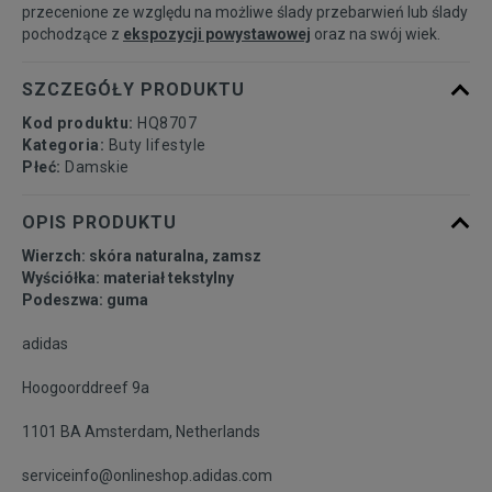
przecenione ze względu na możliwe ślady przebarwień lub ślady
40
24,6 cm
pochodzące z
ekspozycji powystawowej
oraz na swój wiek.
40 2/3
25 cm
SZCZEGÓŁY PRODUKTU
Kod produktu:
HQ8707
Kategoria:
Buty lifestyle
Płeć:
Damskie
OPIS PRODUKTU
Wierzch: skóra naturalna, zamsz
Wyściółka: materiał tekstylny
Podeszwa: guma
adidas
Hoogoorddreef 9a
1101 BA Amsterdam, Netherlands
serviceinfo@onlineshop.adidas.com