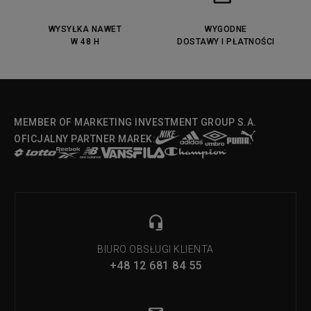
DC Anvil
Converse Chuck Taylot All Star
OX
WYSYŁKA NAWET
WYGODNE
W 48 H
DOSTAWY I PŁATNOŚCI
Fila Strada Low
MEMBER OF MARKETING INVESTMENT GROUP S.A.
OFICJALNY PARTNER MAREK:
BIURO OBSŁUGI KLIENTA
+48 12 681 84 55