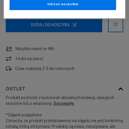
Odrzuć wszystkie
Wybierz rozmiar
Rozmiary EU
Rozmiary US
DODAJ DO KOSZYKA
36
22,1 cm
Wysyłka nawet w 48h
36 2/3
22,5 cm
14 dni na zwrot
37 1/3
22,9 cm
Czas realizacji 2-5 dni roboczych
38
23,3 cm
OUTLET
Produkt pochodzi z końcówek aktualnych kolekcji, ubiegłych
38 2/3
23,8 cm
sezonów lub z ekspozycji.
Szczegóły.
*Zdjęcie poglądowe
39 1/3
24,2 cm
Oznacza, że produkt przedstawiony na zdjęciu nie jest konkretną
sztuką, którą otrzymasz. Produkty są nowe, nieużywane, ale