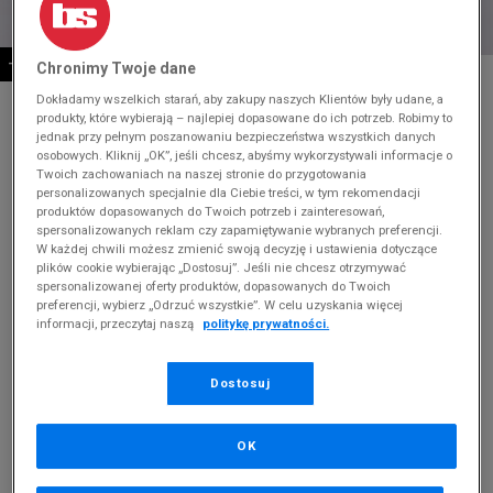
-10% ZA MIN. 500 ZŁ KOD: SUM10
Chronimy Twoje dane
* Zdjęcie poglądowe
Dokładamy wszelkich starań, aby zakupy naszych Klientów były udane, a
ADIDAS CAMPUS 00S
produkty, które wybierają – najlepiej dopasowane do ich potrzeb. Robimy to
jednak przy pełnym poszanowaniu bezpieczeństwa wszystkich danych
osobowych. Kliknij „OK”, jeśli chcesz, abyśmy wykorzystywali informacje o
Produkt pochodzi z końcówek aktualnych kolekcji, ubiegłych
Twoich zachowaniach na naszej stronie do przygotowania
sezonów lub z ekspozycji.
Szczegóły.
personalizowanych specjalnie dla Ciebie treści, w tym rekomendacji
produktów dopasowanych do Twoich potrzeb i zainteresowań,
399,99
zł
spersonalizowanych reklam czy zapamiętywanie wybranych preferencji.
W każdej chwili możesz zmienić swoją decyzję i ustawienia dotyczące
plików cookie wybierając „Dostosuj”. Jeśli nie chcesz otrzymywać
529,99
zł
cena rekomendowana przez producenta
spersonalizowanej oferty produktów, dopasowanych do Twoich
preferencji, wybierz „Odrzuć wszystkie”. W celu uzyskania więcej
Kolor:
szary
informacji, przeczytaj naszą
politykę prywatności.
Dostosuj
OK