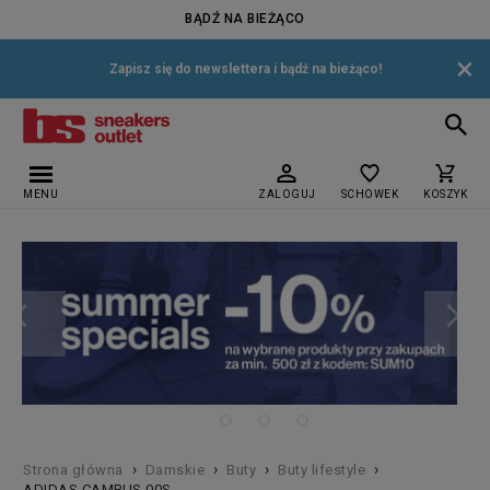
BĄDŹ NA BIEŻĄCO
×
Zapisz się do newslettera i bądź na bieżąco!
MENU
ZALOGUJ
SCHOWEK
KOSZYK
›
›
›
›
Strona główna
Damskie
Buty
Buty lifestyle
ADIDAS CAMPUS 00S