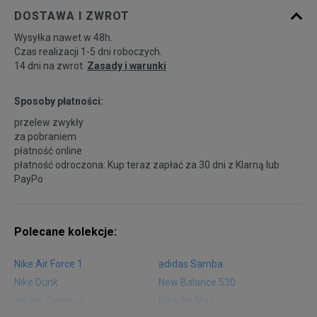
DOSTAWA I ZWROT
Wysyłka nawet w 48h.
Czas realizacji 1-5 dni roboczych.
14 dni na zwrot.
Zasady i warunki
Sposoby płatności:
przelew zwykły
za pobraniem
płatność online
płatność odroczona: Kup teraz zapłać za 30 dni z
Klarną
lub
PayPo
Polecane kolekcje:
Nike Air Force 1
adidas Samba
Nike Dunk
New Balance 530
adidas Campus
Nike Air Max