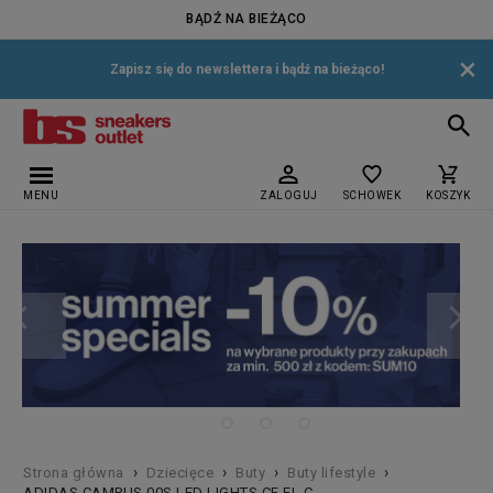
BĄDŹ NA BIEŻĄCO
×
Zapisz się do newslettera i bądź na bieżąco!
MENU
ZALOGUJ
SCHOWEK
KOSZYK
›
›
›
›
Strona główna
Dziecięce
Buty
Buty lifestyle
ADIDAS CAMPUS 00S LED LIGHTS CF EL C