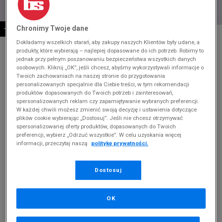
Chronimy Twoje dane
-10% ZA MIN. 500 ZŁ KOD: SUM10
* Zdjęcie poglądowe
Dokładamy wszelkich starań, aby zakupy naszych Klientów były udane, a
produkty, które wybierają – najlepiej dopasowane do ich potrzeb. Robimy to
ADIDAS CAMPUS 00S LED LIGHTS CF EL C
jednak przy pełnym poszanowaniu bezpieczeństwa wszystkich danych
osobowych. Kliknij „OK”, jeśli chcesz, abyśmy wykorzystywali informacje o
Produkt pochodzi z końcówek aktualnych kolekcji, ubiegłych
Twoich zachowaniach na naszej stronie do przygotowania
sezonów lub z ekspozycji.
Szczegóły.
personalizowanych specjalnie dla Ciebie treści, w tym rekomendacji
produktów dopasowanych do Twoich potrzeb i zainteresowań,
spersonalizowanych reklam czy zapamiętywanie wybranych preferencji.
269,99
zł
W każdej chwili możesz zmienić swoją decyzję i ustawienia dotyczące
plików cookie wybierając „Dostosuj”. Jeśli nie chcesz otrzymywać
349,99
zł
cena rekomendowana przez producenta
spersonalizowanej oferty produktów, dopasowanych do Twoich
preferencji, wybierz „Odrzuć wszystkie”. W celu uzyskania więcej
Kolor:
czarny
informacji, przeczytaj naszą
politykę prywatności.
Dostosuj
OK
Wybierz rozmiar