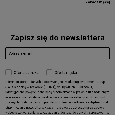
adidas Gazelle
adidas Superstar
Zobacz więcej
Nike Blazer
adidas Forum
Nike Air Max 90
adidas Ozweego
Nike Vapormax
New Balance 574
Vans Old Skool
Nike Air Max 97
Air Jordan 1
New Balance 327
Zapisz się do newslettera
adidas Handball Spezial
Birkenstock Arizona
Nike Air Max 270
New Balance CT302
adidas Ozelia
Nike Air Max 95
Nike Huarache
Reebok Classic
Converse Chuck 70
New Balance 480
Oferta damska
Oferta męska
Nike Air More Uptempo
adidas Stan Smith
Puma Mayze
Reebok Club C
Administratorem danych osobowych jest Marketing Investment Group
S.A. z siedzibą w Krakowie (31-871), os. Dywizjonu 303 paw. 1,
New Balance 2002
adidas NMD
udostępnione powyżej dane będą przetwarzane w prawnie uzasadnionym
Converse Run Star Hike
Nike Air Max Pulse
interesie administratora, za który uważa się marketing produktów i usług
adidas Nizza
New Balance 997
własnych. Podanie danych jest dobrowolne, aczkolwiek niezbędne w celu
adidas ZX
Nike Waffle One
otrzymywania newslettera. Każdy ma prawo do zgłoszenia sprzeciwu
wobec przetwarzania, a także żądania dostępu do danych, sprostowania,
Jordan Max Aura 4
Fila Disruptor