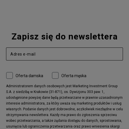
Nike Blazer
adidas Forum
Nike Air Max 90
adidas Ozweego
Nike Vapormax
New Balance 574
Vans Old Skool
Nike Air Max 97
Air Jordan 1
New Balance 327
Zapisz się do newslettera
adidas Handball Spezial
Birkenstock Arizona
Nike Air Max 270
New Balance CT302
adidas Ozelia
Nike Air Max 95
Nike Huarache
Reebok Classic
Converse Chuck 70
New Balance 480
Oferta damska
Oferta męska
Nike Air More Uptempo
adidas Stan Smith
Puma Mayze
Reebok Club C
Administratorem danych osobowych jest Marketing Investment Group
S.A. z siedzibą w Krakowie (31-871), os. Dywizjonu 303 paw. 1,
New Balance 2002
adidas NMD
udostępnione powyżej dane będą przetwarzane w prawnie uzasadnionym
Converse Run Star Hike
Nike Air Max Pulse
interesie administratora, za który uważa się marketing produktów i usług
adidas Nizza
New Balance 997
własnych. Podanie danych jest dobrowolne, aczkolwiek niezbędne w celu
adidas ZX
Nike Waffle One
otrzymywania newslettera. Każdy ma prawo do zgłoszenia sprzeciwu
wobec przetwarzania, a także żądania dostępu do danych, sprostowania,
Jordan Max Aura 4
Fila Disruptor
usunięcia lub ograniczenia przetwarzania oraz prawo wniesienia skargi