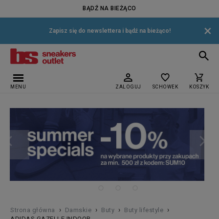
BĄDŹ NA BIEŻĄCO
×
Zapisz się do newslettera i bądź na bieżąco!
MENU
ZALOGUJ
SCHOWEK
KOSZYK
›
›
›
›
Strona główna
Damskie
Buty
Buty lifestyle
ADIDAS GAZELLE INDOOR