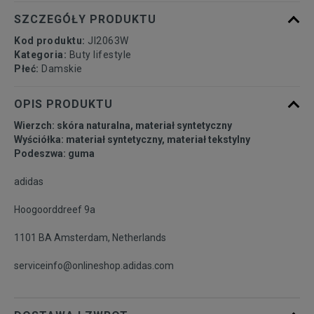
40 2/3
25 cm
Powiadom o dostępności
SZCZEGÓŁY PRODUKTU
Kod produktu:
JI2063W
Kategoria:
Buty lifestyle
Płeć:
Damskie
OPIS PRODUKTU
Wierzch: skóra naturalna, materiał syntetyczny
Wyściółka: materiał syntetyczny, materiał tekstylny
Podeszwa: guma
adidas
Hoogoorddreef 9a
1101 BA Amsterdam, Netherlands
serviceinfo@onlineshop.adidas.com