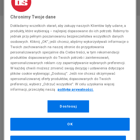
Chronimy Twoje dane
* Zdjęcie poglądowe
Dokładamy wszelkich starań, aby zakupy naszych Klientów były udane, a
produkty, które wybierają – najlepiej dopasowane do ich potrzeb. Robimy to
ADIDAS GAZELLE INDOOR
jednak przy pełnym poszanowaniu bezpieczeństwa wszystkich danych
osobowych. Kliknij „OK”, jeśli chcesz, abyśmy wykorzystywali informacje o
Produkt pochodzi z końcówek aktualnych kolekcji, ubiegłych
Twoich zachowaniach na naszej stronie do przygotowania
sezonów lub z ekspozycji.
Szczegóły.
personalizowanych specjalnie dla Ciebie treści, w tym rekomendacji
produktów dopasowanych do Twoich potrzeb i zainteresowań,
spersonalizowanych reklam czy zapamiętywanie wybranych preferencji.
300
zł
W każdej chwili możesz zmienić swoją decyzję i ustawienia dotyczące
plików cookie wybierając „Dostosuj”. Jeśli nie chcesz otrzymywać
549,99
zł
cena rekomendowana przez producenta
spersonalizowanej oferty produktów, dopasowanych do Twoich
preferencji, wybierz „Odrzuć wszystkie”. W celu uzyskania więcej
Kolor:
czerwony
informacji, przeczytaj naszą
politykę prywatności.
Dostosuj
OK
Wybierz rozmiar