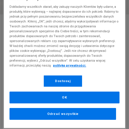
Dokładamy wszelkich starań, aby zakupy naszych Klientów były udane, a
produkty, które wybierają – najlepiej dopasowane do ich potrzeb. Robimy to
jednak przy pełnym poszanowaniu bezpieczeństwa wszystkich danych
* Zdjęcie poglądowe
osobowych. Kliknij „OK”, jeśli chcesz, abyśmy wykorzystywali informacje o
Twoich zachowaniach na naszej stronie do przygotowania
ADIDAS NITEBALL
personalizowanych specjalnie dla Ciebie treści, w tym rekomendacji
produktów dopasowanych do Twoich potrzeb i zainteresowań,
spersonalizowanych reklam czy zapamiętywanie wybranych preferencji.
Produkt pochodzi z końcówek aktualnych kolekcji, ubiegłych
W każdej chwili możesz zmienić swoją decyzję i ustawienia dotyczące
sezonów lub z ekspozycji.
Szczegóły.
plików cookie wybierając „Dostosuj”. Jeśli nie chcesz otrzymywać
spersonalizowanej oferty produktów, dopasowanych do Twoich
399,99
zł
preferencji, wybierz „Odrzuć wszystkie”. W celu uzyskania więcej
informacji, przeczytaj naszą
politykę prywatności.
0
zł
cena rekomendowana przez producenta
Dostosuj
PRODUKT NIEDOSTĘPNY
Jeśli artykuł będzie ponownie dostępny, otrzymasz od nas
OK
powiadomienie.
Wybierz rozmiar
Odrzuć wszystkie
Rozmiary EU
Rozmiary US