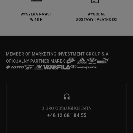
Lacoste Menerva Sport
Puma Doublecourt
DC Anvil
Converse Chuck Taylot All Star
OX
WYSYŁKA NAWET
WYGODNE
W 48 H
DOSTAWY I PŁATNOŚCI
Fila Strada Low
MEMBER OF MARKETING INVESTMENT GROUP S.A.
OFICJALNY PARTNER MAREK:
BIURO OBSŁUGI KLIENTA
+48 12 681 84 55