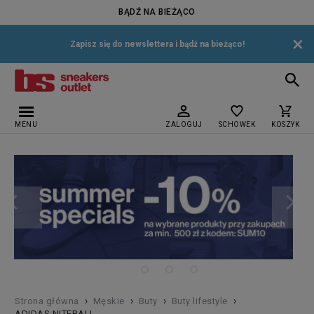
BĄDŹ NA BIEŻĄCO
×
Zapisz się do newslettera i bądź na bieżąco!
MENU
ZALOGUJ
SCHOWEK
KOSZYK
›
›
›
›
Strona główna
Męskie
Buty
Buty lifestyle
ADIDAS NITEBALL