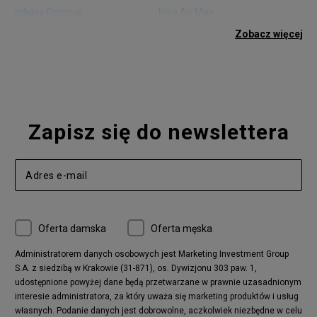
adidas Campus
Nike Air Max
adidas Gazelle
adidas Superstar
Zobacz więcej
Nike Blazer
adidas Forum
Nike Air Max 90
adidas Ozweego
Nike Vapormax
New Balance 574
Vans Old Skool
Nike Air Max 97
Air Jordan 1
New Balance 327
Zapisz się do newslettera
adidas Handball Spezial
Birkenstock Arizona
Nike Air Max 270
New Balance CT302
adidas Ozelia
Nike Air Max 95
Nike Huarache
Reebok Classic
Converse Chuck 70
New Balance 480
Oferta damska
Oferta męska
Nike Air More Uptempo
adidas Stan Smith
Puma Mayze
Reebok Club C
Administratorem danych osobowych jest Marketing Investment Group
S.A. z siedzibą w Krakowie (31-871), os. Dywizjonu 303 paw. 1,
New Balance 2002
adidas NMD
udostępnione powyżej dane będą przetwarzane w prawnie uzasadnionym
Converse Run Star Hike
Nike Air Max Pulse
interesie administratora, za który uważa się marketing produktów i usług
adidas Nizza
New Balance 997
własnych. Podanie danych jest dobrowolne, aczkolwiek niezbędne w celu