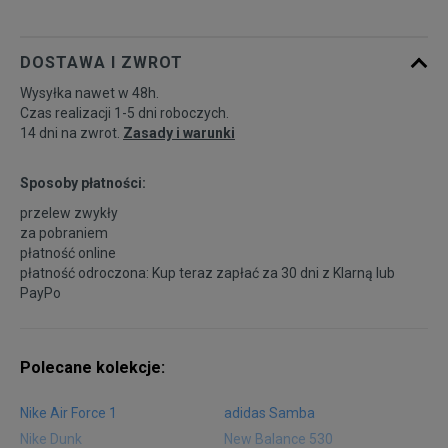
46 2/3
30 cm
Powiadom o dostępności
DOSTAWA I ZWROT
Wysyłka nawet w 48h.
Czas realizacji 1-5 dni roboczych.
14 dni na zwrot.
Zasady i warunki
Sposoby płatności:
przelew zwykły
za pobraniem
płatność online
płatność odroczona: Kup teraz zapłać za 30 dni z
Klarną
lub
PayPo
Polecane kolekcje:
Nike Air Force 1
adidas Samba
Nike Dunk
New Balance 530