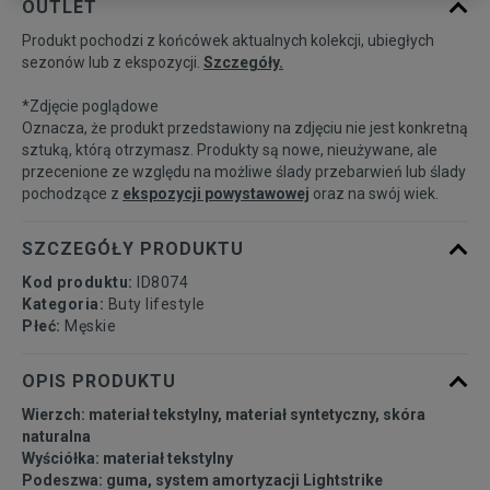
OUTLET
Produkt pochodzi z końcówek aktualnych kolekcji, ubiegłych
41 1/3
26 cm
Powiadom o dostępności
sezonów lub z ekspozycji.
Szczegóły.
*Zdjęcie poglądowe
42
26,5 cm
Powiadom o dostępności
Oznacza, że produkt przedstawiony na zdjęciu nie jest konkretną
sztuką, którą otrzymasz. Produkty są nowe, nieużywane, ale
przecenione ze względu na możliwe ślady przebarwień lub ślady
42 2/3
27 cm
Powiadom o dostępności
pochodzące z
ekspozycji powystawowej
oraz na swój wiek.
43 1/3
27,5 cm
Powiadom o dostępności
SZCZEGÓŁY PRODUKTU
Kod produktu:
ID8074
44
28 cm
Powiadom o dostępności
Kategoria:
Buty lifestyle
Płeć:
Męskie
44 2/3
28,5 cm
Powiadom o dostępności
OPIS PRODUKTU
Wierzch: materiał tekstylny, materiał syntetyczny, skóra
45 1/3
29 cm
Powiadom o dostępności
naturalna
Wyściółka: materiał tekstylny
Podeszwa: guma, system amortyzacji Lightstrike
46
29,5 cm
Powiadom o dostępności