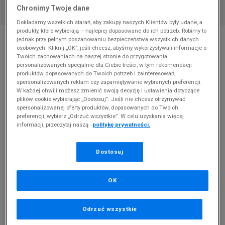
Chronimy Twoje dane
Dokładamy wszelkich starań, aby zakupy naszych Klientów były udane, a
produkty, które wybierają – najlepiej dopasowane do ich potrzeb. Robimy to
* Zdjęcie poglądowe
jednak przy pełnym poszanowaniu bezpieczeństwa wszystkich danych
osobowych. Kliknij „OK”, jeśli chcesz, abyśmy wykorzystywali informacje o
ADIDAS NY 90 CF I
Twoich zachowaniach na naszej stronie do przygotowania
personalizowanych specjalnie dla Ciebie treści, w tym rekomendacji
Produkt pochodzi z końcówek aktualnych kolekcji, ubiegłych
produktów dopasowanych do Twoich potrzeb i zainteresowań,
spersonalizowanych reklam czy zapamiętywanie wybranych preferencji.
sezonów lub z ekspozycji.
Szczegóły.
W każdej chwili możesz zmienić swoją decyzję i ustawienia dotyczące
plików cookie wybierając „Dostosuj”. Jeśli nie chcesz otrzymywać
99,99
zł
spersonalizowanej oferty produktów, dopasowanych do Twoich
preferencji, wybierz „Odrzuć wszystkie”. W celu uzyskania więcej
0
zł
cena rekomendowana przez producenta
informacji, przeczytaj naszą
politykę prywatności.
PRODUKT NIEDOSTĘPNY
Dostosuj
Jeśli artykuł będzie ponownie dostępny, otrzymasz od nas
powiadomienie.
OK
Wybierz rozmiar
Odrzuć wszystkie
Rozmiary EU
Rozmiary US