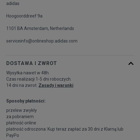
adidas
Hoogoorddreef 9a
25,5
14,9 cm
Powiadom o dostępności
1101 BA Amsterdam, Netherlands
26
15,3 cm
Powiadom o dostępności
serviceinfo@onlineshop.adidas.com
26,5
15,7 cm
Powiadom o dostępności
DOSTAWA I ZWROT
27
16,1 cm
Powiadom o dostępności
Wysyłka nawet w 48h.
Czas realizacji 1-5 dni roboczych.
14 dni na zwrot.
Zasady i warunki
Sposoby płatności:
przelew zwykły
za pobraniem
płatność online
płatność odroczona: Kup teraz zapłać za 30 dni z
Klarną
lub
PayPo