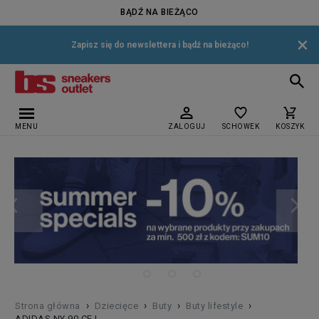
BĄDŹ NA BIEŻĄCO
×
Zapisz się do newslettera i bądź na bieżąco!
MENU
ZALOGUJ
SCHOWEK
KOSZYK
›
›
›
›
Strona główna
Dziecięce
Buty
Buty lifestyle
ADIDAS NY 90 CF I