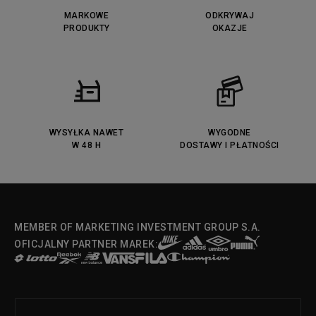
Puma Caven
Lacoste Powercourt
MARKOWE
ODKRYWAJ
Lacoste Carnaby
PRODUKTY
Vans Classic
OKAZJE
Fila Ray Tracer
Puma Retaliate
Converse Run Star legacy CX
Nike Air Max Motif
Puma Jada
Reebok Solution MID
Lacoste Menerva Sport
Puma Doublecourt
DC Anvil
Converse Chuck Taylot All Star
OX
WYSYŁKA NAWET
WYGODNE
W 48 H
DOSTAWY I PŁATNOŚCI
Fila Strada Low
MEMBER OF MARKETING INVESTMENT GROUP S.A.
OFICJALNY PARTNER MAREK: