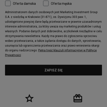
Oferta damska
Oferta męska
Nike Air More Uptempo
adidas Stan Smith
Puma Mayze
Reebok Club C
Administratorem danych osobowych jest Marketing Investment Group
S.A. z siedzibą w Krakowie (31-871), os. Dywizjonu 303 paw. 1,
New Balance 2002
adidas NMD
udostępnione powyżej dane będą przetwarzane w prawnie uzasadnionym
Converse Run Star Hike
Nike Air Max Pulse
interesie administratora, za który uważa się marketing produktów i usług
adidas Nizza
New Balance 997
własnych. Podanie danych jest dobrowolne, aczkolwiek niezbędne w celu
adidas ZX
Nike Waffle One
otrzymywania newslettera. Każdy ma prawo do zgłoszenia sprzeciwu
wobec przetwarzania, a także żądania dostępu do danych, sprostowania,
Jordan Max Aura 4
Fila Disruptor
usunięcia lub ograniczenia przetwarzania oraz prawo wniesienia skargi
Timberland 6
adidas Retropy
do organu nadzorczego.
Pełna treść klauzuli informacyjnej w Polityce
Vans SK8-HI
Puma Suede
Prywatności
Vans Authentic
Puma Slipstream
New Balance 237
Nike Air Max Dawn
Puma RS-X
adidas Adifom
Reebok Court Advance
Timberland Field Trekker
New Balance UXC72
Jordan Jumpman Two Trey
Puma Cali
Lacoste Ziane
Timberland Euro Sprint
Vans Era
Lacoste Lerond
Fila Electrove