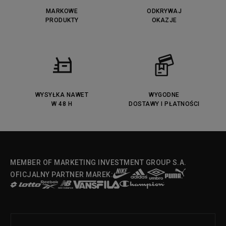
Puma Caven
Lacoste Powercourt
MARKOWE
ODKRYWAJ
Lacoste Carnaby
PRODUKTY
Vans Classic
OKAZJE
Fila Ray Tracer
Puma Retaliate
Converse Run Star legacy CX
Nike Air Max Motif
Puma Jada
Reebok Solution MID
Lacoste Menerva Sport
Puma Doublecourt
DC Anvil
Converse Chuck Taylot All Star
OX
WYSYŁKA NAWET
WYGODNE
W 48 H
DOSTAWY I PŁATNOŚCI
Fila Strada Low
MEMBER OF MARKETING INVESTMENT GROUP S.A.
OFICJALNY PARTNER MAREK: