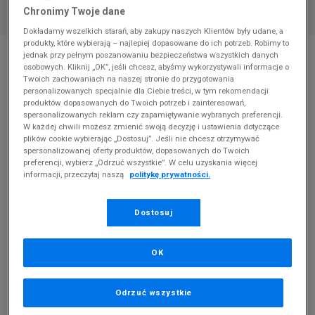
Chronimy Twoje dane
Dokładamy wszelkich starań, aby zakupy naszych Klientów były udane, a
produkty, które wybierają – najlepiej dopasowane do ich potrzeb. Robimy to
* Zdjęcie poglądowe
jednak przy pełnym poszanowaniu bezpieczeństwa wszystkich danych
osobowych. Kliknij „OK”, jeśli chcesz, abyśmy wykorzystywali informacje o
ADIDAS NY 90 J
Twoich zachowaniach na naszej stronie do przygotowania
personalizowanych specjalnie dla Ciebie treści, w tym rekomendacji
Produkt pochodzi z końcówek aktualnych kolekcji, ubiegłych
produktów dopasowanych do Twoich potrzeb i zainteresowań,
spersonalizowanych reklam czy zapamiętywanie wybranych preferencji.
sezonów lub z ekspozycji.
Szczegóły.
W każdej chwili możesz zmienić swoją decyzję i ustawienia dotyczące
plików cookie wybierając „Dostosuj”. Jeśli nie chcesz otrzymywać
109,99
zł
spersonalizowanej oferty produktów, dopasowanych do Twoich
preferencji, wybierz „Odrzuć wszystkie”. W celu uzyskania więcej
0
zł
cena rekomendowana przez producenta
informacji, przeczytaj naszą
politykę prywatności.
PRODUKT NIEDOSTĘPNY
Dostosuj
Jeśli artykuł będzie ponownie dostępny, otrzymasz od nas
powiadomienie.
OK
Wybierz rozmiar
Odrzuć wszystkie
Rozmiary EU
Rozmiary US