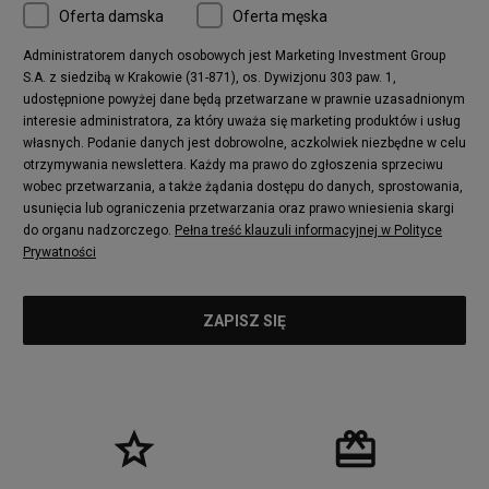
Oferta damska
Oferta męska
Nike Air More Uptempo
adidas Stan Smith
Puma Mayze
Reebok Club C
Administratorem danych osobowych jest Marketing Investment Group
S.A. z siedzibą w Krakowie (31-871), os. Dywizjonu 303 paw. 1,
New Balance 2002
adidas NMD
udostępnione powyżej dane będą przetwarzane w prawnie uzasadnionym
Converse Run Star Hike
Nike Air Max Pulse
interesie administratora, za który uważa się marketing produktów i usług
adidas Nizza
New Balance 997
własnych. Podanie danych jest dobrowolne, aczkolwiek niezbędne w celu
adidas ZX
Nike Waffle One
otrzymywania newslettera. Każdy ma prawo do zgłoszenia sprzeciwu
wobec przetwarzania, a także żądania dostępu do danych, sprostowania,
Jordan Max Aura 4
Fila Disruptor
usunięcia lub ograniczenia przetwarzania oraz prawo wniesienia skargi
Timberland 6
adidas Retropy
do organu nadzorczego.
Pełna treść klauzuli informacyjnej w Polityce
Vans SK8-HI
Puma Suede
Prywatności
Vans Authentic
Puma Slipstream
New Balance 237
Nike Air Max Dawn
Puma RS-X
adidas Adifom
Reebok Court Advance
Timberland Field Trekker
New Balance UXC72
Jordan Jumpman Two Trey
Puma Cali
Lacoste Ziane
Timberland Euro Sprint
Vans Era
Lacoste Lerond
Fila Electrove