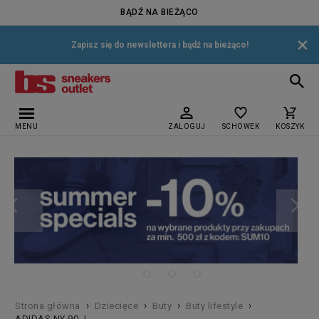
BĄDŹ NA BIEŻĄCO
×
Zapisz się do newslettera i bądź na bieżąco!
MENU
ZALOGUJ
SCHOWEK
KOSZYK
›
›
›
›
Strona główna
Dziecięce
Buty
Buty lifestyle
ADIDAS NY 90 J