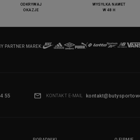
ODKRYWAJ
WYSYŁKA NAWET
OKAZJE
W 48 H
NY PARTNER MAREK:
4 55
kontakt@butysportowe
KONTAKT E-MAIL
PORADNIKI
O FIRMIE