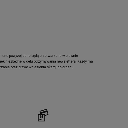
Nike Waffle One
adidas Retropy
Puma Slipstream
adidas Adifom
Jordan Jumpman Two Trey
Vans Era
Lacoste Powercourt
Puma Retaliate
pnione powyżej dane będą przetwarzane w prawnie
wiek niezbędne w celu otrzymywania newslettera. Każdy ma
Reebok Solution MID
rzania oraz prawo wniesienia skargi do organu
Converse Chuck Taylot All Star OX