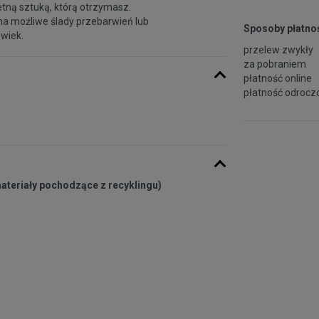
etną sztuką, którą otrzymasz.
na możliwe ślady przebarwień lub
Sposoby płatnoś
 wiek.
przelew zwykły
za pobraniem
płatność online
płatność odroczo
materiały pochodzące z recyklingu)