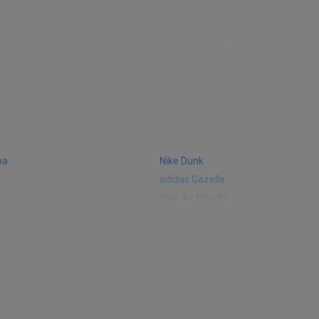
ba
Nike Dunk
adidas Gazelle
m
Nike Air Max 90
 574
Vans Old Skool
 327
adidas Handball Spezial
e CT302
adidas Ozelia
sic
Converse Chuck 70
 Smith
Puma Mayze
Converse Run Star Hike