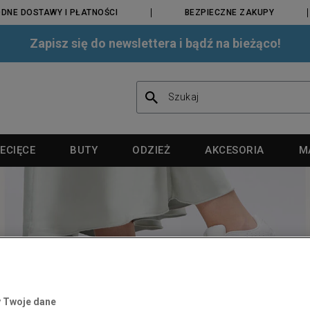
DNE DOSTAWY I PŁATNOŚCI
BEZPIECZNE ZAKUPY
Zapisz się do newslettera i bądź na bieżąco!
ECIĘCE
BUTY
ODZIEŻ
AKCESORIA
M
ESORIA
ESORIA
ESORIA
CZASIE
MARKI
MARKI
MARKI
:
POPULARNE ROZMIARY DAMSKIE:
BUTY
etki
etki
ki
 buty
ok Club C
adidas
adidas
adidas
Reebok
McKenzie
Vans
36
y
y
etki
ne buty
 Mayze
Birkenstock
Birkenstock
Birkenstock
Umbro
New Balance
Supply & Dema
36,5
ki
ki
i
owe buty
 Suede
Champion
Champion
Champion
Ellesse
New Era
The North Face
37
ki z daszkiem
ki z daszkiem
ki
we buty
rse Chuck Taylor All
Crocs
Converse
Columbia
McKenzie
Nike
Timberland
 Twoje dane
37,5
 buty
Converse
Columbia
Converse
Supply & Dema
Puma