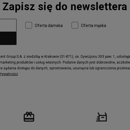
Zapisz się do newslettera
 997
adidas ZX
r
Timberland 6
e
Vans Authentic
Oferta damska
Oferta męska
x Dawn
Puma RS-X
ield Trekker
New Balance UXC72
ne
Timberland Euro Sprint
e
Puma Caven
Fila Ray Tracer
t Group S.A. z siedzibą w Krakowie (31-871), os. Dywizjonu 303 paw. 1, udostę
 marketing produktów i usług własnych. Podanie danych jest dobrowolne, aczkol
 Motif
Puma Jada
e żądania dostępu do danych, sprostowania, usunięcia lub ograniczenia przetwa
ecourt
DC Anvil
 Prywatności