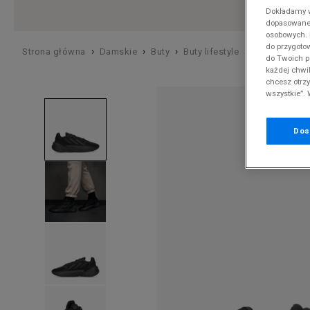
DAMSKIE
Puma
Dokładamy ws
44
Klapki
Klapki
Klapki
Klapki
Koszulki
Worki
Crocs
Nike Vapormax
T-shirty
Koszulki
Spodenki
Puma
adidas Ozelia
Work
Work
Wyso
MĘSKIE
dopasowane 
ODZIEŻ
Vans 
osobowych. K
Mokasyny
Mokasyny
Sandały
Mokasyny
Koszulki polo
Bielizna
DC
Nike Air Max 97
Legginsy
Koszulki Polo
Kurtki zimowe
Reebok
adidas Ozweego
Pielę
Bokse
DZIECIĘCE
do przygoto
S
›
›
›
›
Strona główna
Damskie
Buty
Buty lifestyle
ADIDAS OZE
Vans
do Twoich p
Buty lifestyle
Buty lifestyle
Buty zimowe
Buty lifestyle
Legginsy
Środki pielęgnacyjne
Dickies
Nike Air Max 95
Swetry
Koszule
Bezrękawniki
Timberland
adidas Stan Smith
Czap
Pielę
M
każdej chwil
Birke
Sandały
Buty piłkarskie
Buty piłkarskie
Swetry
Czapki zimowe
Ellesse
Nike Cortez
Topy
Topy
Umbro
adidas ZX
Rękaw
Czap
chcesz otrz
L
Timb
wszystkie”. 
Trapery
Sandały
Sandały
Topy
Rękawiczki i szaliki
Emu Australia
Nike Air Max 270
Szorty
Spodenki
Under Armour
adidas Adilette
Rękaw
Timbe
Buty zimowe
Botki i sztyblety
Botki i sztyblety
Spodenki
Akcesoria narciarskie
Fila
Nike Air More Uptempo
Sukienki i spódnice
Spodenki do pływania
Vans
New Balance 530
Dos
Timbe
Trapery
Trapery
Sukienki i spódnice
Hoodrich
Nike Huarache
Stroje kąpielowe
Kurtki zimowe
Supply & Demand
New Balance 574
Buty zimowe
Buty zimowe
Spodenki do pływania
Helly Hansen
Nike Sportswear
Kurtki zimowe
Swetry
The North Face
New Balance 327
Stroje kąpielowe
Jordan
Jordan Air 1
Legginsy
Tommy Hilfiger
New Balance 2002
Kurtki zimowe
Lacoste
adidas Samba
U.S. Polo Assn
Reebok Classic