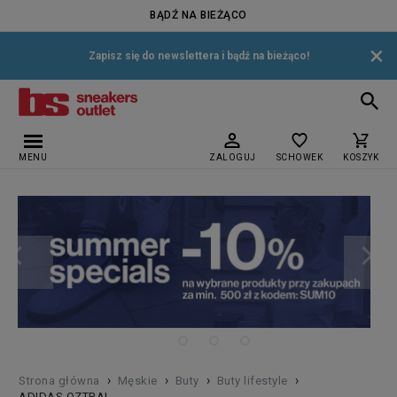
BĄDŹ NA BIEŻĄCO
×
Zapisz się do newslettera i bądź na bieżąco!
MENU
ZALOGUJ
SCHOWEK
KOSZYK
›
›
›
›
Strona główna
Męskie
Buty
Buty lifestyle
ADIDAS OZTRAL