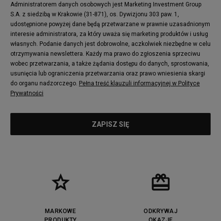
Puma Mayze
Reebok Club C
Administratorem danych osobowych jest Marketing Investment Group
S.A. z siedzibą w Krakowie (31-871), os. Dywizjonu 303 paw. 1,
New Balance 2002
adidas NMD
udostępnione powyżej dane będą przetwarzane w prawnie uzasadnionym
Converse Run Star Hike
Nike Air Max Pulse
interesie administratora, za który uważa się marketing produktów i usług
adidas Nizza
New Balance 997
własnych. Podanie danych jest dobrowolne, aczkolwiek niezbędne w celu
adidas ZX
Nike Waffle One
otrzymywania newslettera. Każdy ma prawo do zgłoszenia sprzeciwu
wobec przetwarzania, a także żądania dostępu do danych, sprostowania,
Jordan Max Aura 4
Fila Disruptor
usunięcia lub ograniczenia przetwarzania oraz prawo wniesienia skargi
Timberland 6
adidas Retropy
do organu nadzorczego.
Pełna treść klauzuli informacyjnej w Polityce
Vans SK8-HI
Puma Suede
Prywatności
Vans Authentic
Puma Slipstream
New Balance 237
Nike Air Max Dawn
Puma RS-X
adidas Adifom
Reebok Court Advance
Timberland Field Trekker
New Balance UXC72
Jordan Jumpman Two Trey
Puma Cali
Lacoste Ziane
Timberland Euro Sprint
Vans Era
Lacoste Lerond
Fila Electrove
Puma Caven
Lacoste Powercourt
MARKOWE
ODKRYWAJ
Lacoste Carnaby
PRODUKTY
Vans Classic
OKAZJE