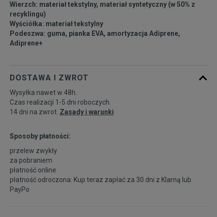
Wierzch: materiał tekstylny, materiał syntetyczny (w 50% z
45 1/3
29 cm
Powiadom o dostępności
recyklingu)
Wyściółka: materiał tekstylny
Podeszwa: guma, pianka EVA, amortyzacja Adiprene,
46
29,5 cm
Powiadom o dostępności
Adiprene+
46 2/3
30 cm
Powiadom o dostępności
DOSTAWA I ZWROT
Wysyłka nawet w 48h.
Czas realizacji 1-5 dni roboczych.
14 dni na zwrot.
Zasady i warunki
Sposoby płatności:
przelew zwykły
za pobraniem
płatność online
płatność odroczona: Kup teraz zapłać za 30 dni z
Klarną
lub
PayPo