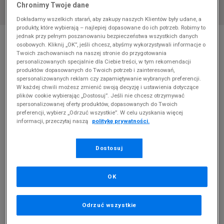
Chronimy Twoje dane
Dokładamy wszelkich starań, aby zakupy naszych Klientów były udane, a
produkty, które wybierają – najlepiej dopasowane do ich potrzeb. Robimy to
* Zdjęcie poglądowe
jednak przy pełnym poszanowaniu bezpieczeństwa wszystkich danych
osobowych. Kliknij „OK”, jeśli chcesz, abyśmy wykorzystywali informacje o
ADIDAS OZTRAL
Twoich zachowaniach na naszej stronie do przygotowania
personalizowanych specjalnie dla Ciebie treści, w tym rekomendacji
produktów dopasowanych do Twoich potrzeb i zainteresowań,
Produkt pochodzi z końcówek aktualnych kolekcji, ubiegłych
spersonalizowanych reklam czy zapamiętywanie wybranych preferencji.
sezonów lub z ekspozycji.
Szczegóły.
W każdej chwili możesz zmienić swoją decyzję i ustawienia dotyczące
plików cookie wybierając „Dostosuj”. Jeśli nie chcesz otrzymywać
spersonalizowanej oferty produktów, dopasowanych do Twoich
319,99
zł
preferencji, wybierz „Odrzuć wszystkie”. W celu uzyskania więcej
informacji, przeczytaj naszą
politykę prywatności.
0
zł
cena rekomendowana przez producenta
Dostosuj
OK
PRODUKT NIEDOSTĘPNY
Jeśli artykuł będzie ponownie dostępny, otrzymasz od nas
Odrzuć wszystkie
powiadomienie.