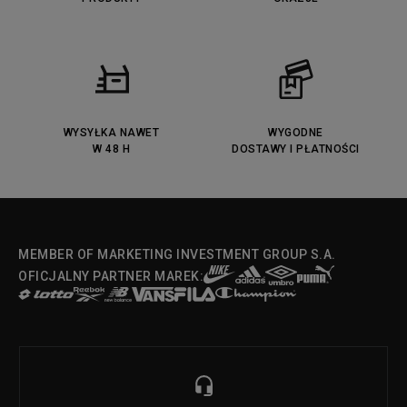
Fila Ray Tracer
Puma Retaliate
Converse Run Star legacy CX
Nike Air Max Motif
Puma Jada
Reebok Solution MID
Lacoste Menerva Sport
Puma Doublecourt
DC Anvil
Converse Chuck Taylot All Star
OX
WYSYŁKA NAWET
WYGODNE
W 48 H
DOSTAWY I PŁATNOŚCI
Fila Strada Low
MEMBER OF MARKETING INVESTMENT GROUP S.A.
OFICJALNY PARTNER MAREK: