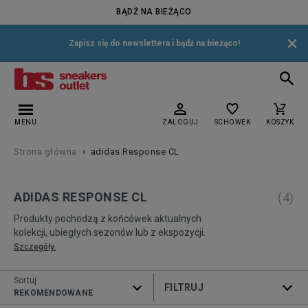
BĄDŹ NA BIEŻĄCO
×
Zapisz się do newslettera i bądź na bieżąco!
MENU
ZALOGUJ
SCHOWEK
KOSZYK
›
Strona główna
adidas Response CL
ADIDAS RESPONSE CL
(
4
)
Produkty pochodzą z końcówek aktualnych
kolekcji, ubiegłych sezonów lub z ekspozycji.
Szczegóły.
Sortuj
ROZWIŃ FILTRY
REKOMENDOWANE