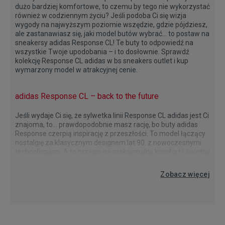
dużo bardziej komfortowe, to czemu by tego nie wykorzystać
również w codziennym życiu? Jeśli podoba Ci się wizja
wygody na najwyższym poziomie wszędzie, gdzie pójdziesz,
ale zastanawiasz się, jaki model butów wybrać… to postaw na
sneakersy adidas Response CL! Te buty to odpowiedź na
wszystkie Twoje upodobania – i to dosłownie. Sprawdź
kolekcję Response CL adidas
w bs sneakers outlet i kup
wymarzony model w atrakcyjnej cenie.
adidas Response CL – back to the future
Jeśli wydaje Ci się, że sylwetka linii Response CL adidas
jest Ci
znajoma, to… prawdopodobnie masz rację, bo buty adidas
Response
czerpią inspirację z przeszłości. To model łączący
nostalgię za klasycznym designem lat 90. z nowoczesnymi
technologiami. A to przepis na maksymalny komfort i świetny
wygląd! Linia
adidas Response CL
nawiązują wyglądem do
Na jakie funkcjonalności możesz liczyć?
Tak jak już wspominaliśmy – adidas Response CL
To jak? Na które sneakersy Response CL z trzema paskami
to nie tylko
biegowych butów retro, które dominowały w latach 90. i na
Zobacz więcej
oryginalny wygląd, ale i świetne funkcjonalności. Jedną z
postawisz? Te neutralne – białe, szare lub beżowe – które
początku XXI wieku. Jej design nawiązuje do tamtego okresu,
kluczowych cech jest podeszwa środkowa wykonana z pianki
będą pasować do każdej wersji kolorystycznej Twojego
oferując charakterystyczną, warstwową konstrukcję cholewki
EVA. Co daje? Zapewnia doskonałą amortyzację i wsparcie
looku? Czy może z zielonym, pomarańczowym lub
z siateczki i syntetycznych nakładek. Wielowarstwowość nie
podczas każdego kroku. Dzięki siateczkowej cholewce z
czerwonym akcentem, które podkręcą Twoją stylówkę?
tylko dodaje głębi wizualnej, ale także sprawia, że buty są
syntetycznymi nakładkami, ten model oferuje również
Sprawdź nasz outlet i wybierz powystawowe buty adidas
trwałe i dobrze wentylowane. Co więcej? Kolorystyka, która
świetną wentylację, jednocześnie gwarantując trwałość
Response CL
w atrakcyjnych cenach!
również czerpie z przeszłości wszystko, co najlepsze. Bo to