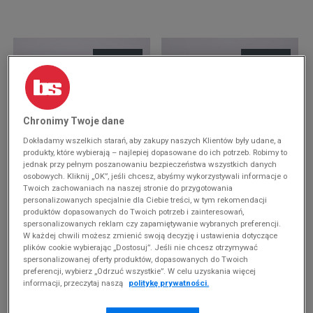
Chronimy Twoje dane
Dokładamy wszelkich starań, aby zakupy naszych Klientów były udane, a
produkty, które wybierają – najlepiej dopasowane do ich potrzeb. Robimy to
jednak przy pełnym poszanowaniu bezpieczeństwa wszystkich danych
-10% ZA MIN. 500 ZŁ KOD: SUM10
osobowych. Kliknij „OK”, jeśli chcesz, abyśmy wykorzystywali informacje o
Twoich zachowaniach na naszej stronie do przygotowania
ADIDAS RESPONSE CL TR
ADIDAS RESPONSE CL
personalizowanych specjalnie dla Ciebie treści, w tym rekomendacji
369,99 zł
339,99 zł
produktów dopasowanych do Twoich potrzeb i zainteresowań,
spersonalizowanych reklam czy zapamiętywanie wybranych preferencji.
W każdej chwili możesz zmienić swoją decyzję i ustawienia dotyczące
plików cookie wybierając „Dostosuj”. Jeśli nie chcesz otrzymywać
spersonalizowanej oferty produktów, dopasowanych do Twoich
preferencji, wybierz „Odrzuć wszystkie”. W celu uzyskania więcej
informacji, przeczytaj naszą
politykę prywatności.