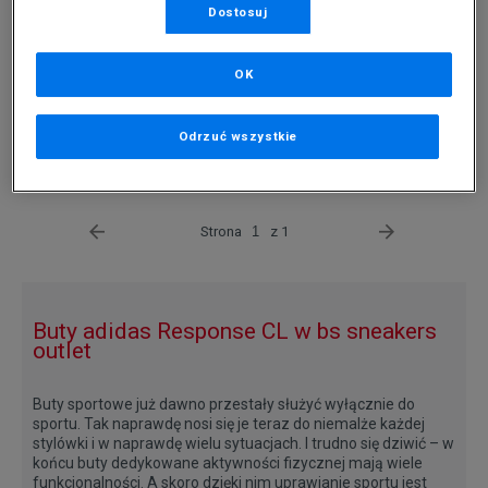
Dostosuj
OK
-10% ZA MIN. 500 ZŁ KOD: SUM10
ADIDAS RESPONSE CL W
ADIDAS RESPONSE CL W
Odrzuć wszystkie
359,99 zł
200 zł
Strona
z 1
Buty adidas Response CL w bs sneakers
outlet
Buty sportowe już dawno przestały służyć wyłącznie do
sportu. Tak naprawdę nosi się je teraz do niemalże każdej
stylówki i w naprawdę wielu sytuacjach. I trudno się dziwić – w
końcu buty dedykowane aktywności fizycznej mają wiele
funkcjonalności. A skoro dzięki nim uprawianie sportu jest