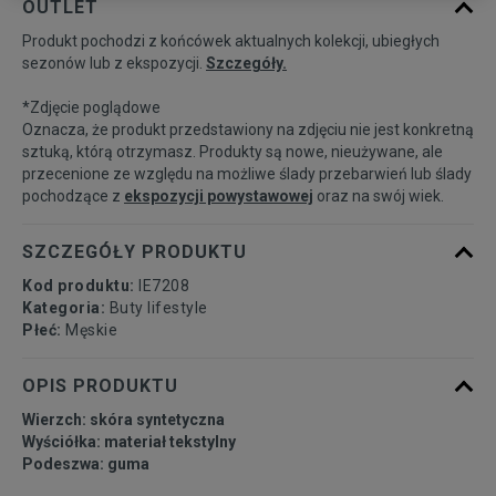
OUTLET
Produkt pochodzi z końcówek aktualnych kolekcji, ubiegłych
41 1/3
26 cm
Powiadom o dostępności
sezonów lub z ekspozycji.
Szczegóły.
*Zdjęcie poglądowe
42
26,5 cm
Powiadom o dostępności
Oznacza, że produkt przedstawiony na zdjęciu nie jest konkretną
sztuką, którą otrzymasz. Produkty są nowe, nieużywane, ale
przecenione ze względu na możliwe ślady przebarwień lub ślady
42 2/3
27 cm
Powiadom o dostępności
pochodzące z
ekspozycji powystawowej
oraz na swój wiek.
43 1/3
27,5 cm
Powiadom o dostępności
SZCZEGÓŁY PRODUKTU
Kod produktu:
IE7208
44
28 cm
Powiadom o dostępności
Kategoria:
Buty lifestyle
Płeć:
Męskie
44 2/3
28,5 cm
Powiadom o dostępności
OPIS PRODUKTU
Wierzch: skóra syntetyczna
45 1/3
29 cm
Powiadom o dostępności
Wyściółka: materiał tekstylny
Podeszwa: guma
46
29,5 cm
Powiadom o dostępności