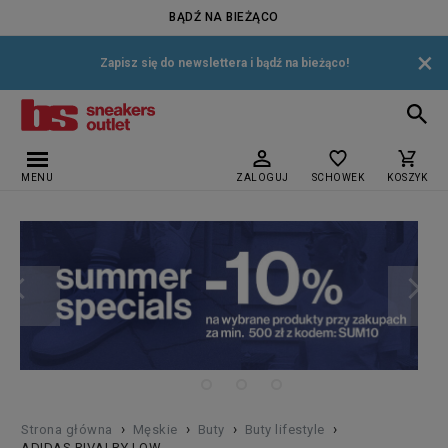
BĄDŹ NA BIEŻĄCO
×
Zapisz się do newslettera i bądź na bieżąco!
MENU
ZALOGUJ
SCHOWEK
KOSZYK
›
›
›
›
Strona główna
Męskie
Buty
Buty lifestyle
ADIDAS RIVALRY LOW