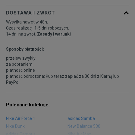
DOSTAWA I ZWROT
46 2/3
30 cm
Powiadom o dostępności
Wysyłka nawet w 48h.
Czas realizacji 1-5 dni roboczych.
14 dni na zwrot.
Zasady i warunki
Sposoby płatności:
przelew zwykły
za pobraniem
płatność online
płatność odroczona: Kup teraz zapłać za 30 dni z
Klarną
lub
PayPo
Polecane kolekcje:
Nike Air Force 1
adidas Samba
Nike Dunk
New Balance 530
adidas Campus
Nike Air Max