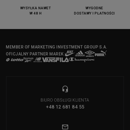
DC Anvil
Converse Chuck Taylot All Star
OX
WYSYŁKA NAWET
WYGODNE
W 48 H
DOSTAWY I PŁATNOŚCI
Fila Strada Low
MEMBER OF MARKETING INVESTMENT GROUP S.A.
OFICJALNY PARTNER MAREK:
BIURO OBSŁUGI KLIENTA
+48 12 681 84 55