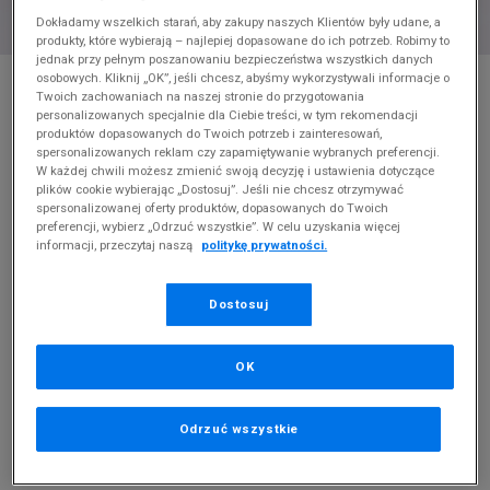
Dokładamy wszelkich starań, aby zakupy naszych Klientów były udane, a
produkty, które wybierają – najlepiej dopasowane do ich potrzeb. Robimy to
jednak przy pełnym poszanowaniu bezpieczeństwa wszystkich danych
* Zdjęcie poglądowe
osobowych. Kliknij „OK”, jeśli chcesz, abyśmy wykorzystywali informacje o
Twoich zachowaniach na naszej stronie do przygotowania
ADIDAS RIVALRY LOW
personalizowanych specjalnie dla Ciebie treści, w tym rekomendacji
produktów dopasowanych do Twoich potrzeb i zainteresowań,
spersonalizowanych reklam czy zapamiętywanie wybranych preferencji.
Produkt pochodzi z końcówek aktualnych kolekcji, ubiegłych
W każdej chwili możesz zmienić swoją decyzję i ustawienia dotyczące
sezonów lub z ekspozycji.
Szczegóły.
plików cookie wybierając „Dostosuj”. Jeśli nie chcesz otrzymywać
spersonalizowanej oferty produktów, dopasowanych do Twoich
preferencji, wybierz „Odrzuć wszystkie”. W celu uzyskania więcej
259,99
zł
informacji, przeczytaj naszą
politykę prywatności.
0
zł
cena rekomendowana przez producenta
Dostosuj
PRODUKT NIEDOSTĘPNY
Jeśli artykuł będzie ponownie dostępny, otrzymasz od nas
OK
powiadomienie.
Wybierz rozmiar
Odrzuć wszystkie
Rozmiary EU
Rozmiary US