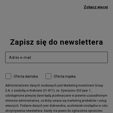
adidas Gazelle
adidas Superstar
Zobacz więcej
Nike Blazer
adidas Forum
Nike Air Max 90
adidas Ozweego
Nike Vapormax
New Balance 574
Vans Old Skool
Nike Air Max 97
Air Jordan 1
New Balance 327
Zapisz się do newslettera
adidas Handball Spezial
Birkenstock Arizona
Nike Air Max 270
New Balance CT302
adidas Ozelia
Nike Air Max 95
Nike Huarache
Reebok Classic
Converse Chuck 70
New Balance 480
Oferta damska
Oferta męska
Nike Air More Uptempo
adidas Stan Smith
Puma Mayze
Reebok Club C
Administratorem danych osobowych jest Marketing Investment Group
S.A. z siedzibą w Krakowie (31-871), os. Dywizjonu 303 paw. 1,
New Balance 2002
adidas NMD
udostępnione powyżej dane będą przetwarzane w prawnie uzasadnionym
Converse Run Star Hike
Nike Air Max Pulse
interesie administratora, za który uważa się marketing produktów i usług
adidas Nizza
New Balance 997
własnych. Podanie danych jest dobrowolne, aczkolwiek niezbędne w celu
adidas ZX
Nike Waffle One
otrzymywania newslettera. Każdy ma prawo do zgłoszenia sprzeciwu