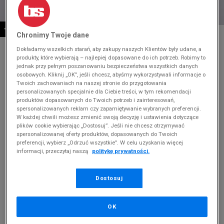
-10% ZA MIN. 500 ZŁ KOD: SUM10
* Zdjęcie poglądowe
Chronimy Twoje dane
Dokładamy wszelkich starań, aby zakupy naszych Klientów były udane, a
ADIDAS SL 72 OG W
produkty, które wybierają – najlepiej dopasowane do ich potrzeb. Robimy to
jednak przy pełnym poszanowaniu bezpieczeństwa wszystkich danych
Produkt pochodzi z końcówek aktualnych kolekcji, ubiegłych
osobowych. Kliknij „OK”, jeśli chcesz, abyśmy wykorzystywali informacje o
Twoich zachowaniach na naszej stronie do przygotowania
sezonów lub z ekspozycji.
Szczegóły.
personalizowanych specjalnie dla Ciebie treści, w tym rekomendacji
produktów dopasowanych do Twoich potrzeb i zainteresowań,
269,99
zł
spersonalizowanych reklam czy zapamiętywanie wybranych preferencji.
W każdej chwili możesz zmienić swoją decyzję i ustawienia dotyczące
449,99
zł
cena rekomendowana przez producenta
plików cookie wybierając „Dostosuj”. Jeśli nie chcesz otrzymywać
spersonalizowanej oferty produktów, dopasowanych do Twoich
Kolor:
miętowy
preferencji, wybierz „Odrzuć wszystkie”. W celu uzyskania więcej
informacji, przeczytaj naszą
politykę prywatności.
Dostosuj
OK