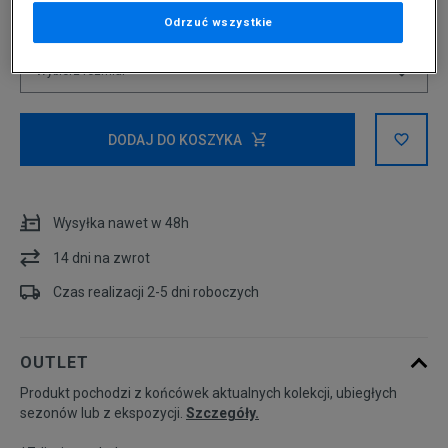
Odrzuć wszystkie
Wybierz rozmiar
Rozmiary EU
Rozmiary US
DODAJ DO KOSZYKA
36
22 cm
Powiadom o dostępności
Wysyłka nawet w 48h
36 2/3
22,5 cm
14 dni na zwrot
37 1/3
23 cm
Czas realizacji 2-5 dni roboczych
38
23,5 cm
OUTLET
Produkt pochodzi z końcówek aktualnych kolekcji, ubiegłych
38 2/3
24 cm
sezonów lub z ekspozycji.
Szczegóły.