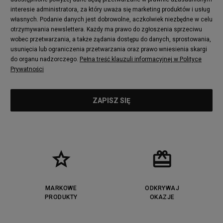
Converse Run Star Hike
Nike Air Max Pulse
interesie administratora, za który uważa się marketing produktów i usług
adidas Nizza
New Balance 997
własnych. Podanie danych jest dobrowolne, aczkolwiek niezbędne w celu
adidas ZX
Nike Waffle One
otrzymywania newslettera. Każdy ma prawo do zgłoszenia sprzeciwu
wobec przetwarzania, a także żądania dostępu do danych, sprostowania,
Jordan Max Aura 4
Fila Disruptor
usunięcia lub ograniczenia przetwarzania oraz prawo wniesienia skargi
Timberland 6
adidas Retropy
do organu nadzorczego.
Pełna treść klauzuli informacyjnej w Polityce
Vans SK8-HI
Puma Suede
Prywatności
Vans Authentic
Puma Slipstream
New Balance 237
Nike Air Max Dawn
Puma RS-X
adidas Adifom
Reebok Court Advance
Timberland Field Trekker
New Balance UXC72
Jordan Jumpman Two Trey
Puma Cali
Lacoste Ziane
Timberland Euro Sprint
Vans Era
Lacoste Lerond
Fila Electrove
Puma Caven
Lacoste Powercourt
MARKOWE
ODKRYWAJ
Lacoste Carnaby
PRODUKTY
Vans Classic
OKAZJE
Fila Ray Tracer
Puma Retaliate