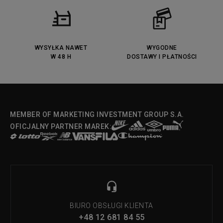
Converse Run Star legacy CX
Nike Air Max Motif
Puma Jada
Reebok Solution MID
Lacoste Menerva Sport
Puma Doublecourt
DC Anvil
Converse Chuck Taylot All Star
OX
WYSYŁKA NAWET
WYGODNE
W 48 H
DOSTAWY I PŁATNOŚCI
Fila Strada Low
MEMBER OF MARKETING INVESTMENT GROUP S.A.
OFICJALNY PARTNER MAREK:
BIURO OBSŁUGI KLIENTA
+48 12 681 84 55