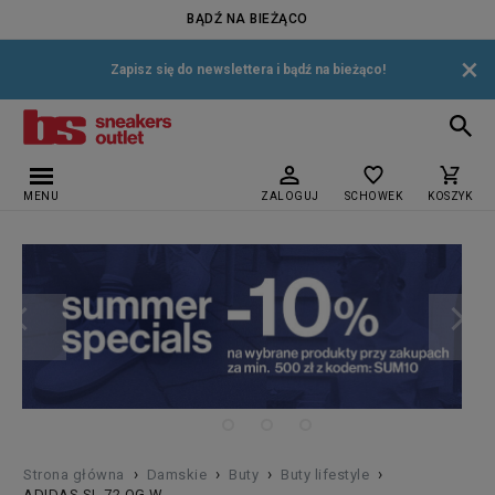
BĄDŹ NA BIEŻĄCO
×
Zapisz się do newslettera i bądź na bieżąco!
MENU
ZALOGUJ
SCHOWEK
KOSZYK
›
›
›
›
Strona główna
Damskie
Buty
Buty lifestyle
ADIDAS SL 72 OG W