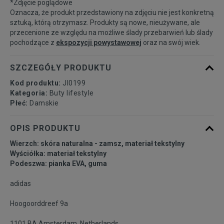
*Zdjęcie poglądowe
39 1/3
24,5 cm
Powiadom o dostępności
Oznacza, że produkt przedstawiony na zdjęciu nie jest konkretną
sztuką, którą otrzymasz. Produkty są nowe, nieużywane, ale
przecenione ze względu na możliwe ślady przebarwień lub ślady
40
25 cm
pochodzące z
ekspozycji powystawowej
oraz na swój wiek.
40 2/3
25,5 cm
Powiadom o dostępności
SZCZEGÓŁY PRODUKTU
Kod produktu:
JI0199
41 1/3
26 cm
Powiadom o dostępności
Kategoria:
Buty lifestyle
Płeć:
Damskie
OPIS PRODUKTU
Wierzch: skóra naturalna - zamsz, materiał tekstylny
Wyściółka: materiał tekstylny
Podeszwa: pianka EVA, guma
adidas
Hoogoorddreef 9a
1101 BA Amsterdam, Netherlands