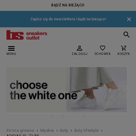
BĄDŹ NA BIEŻĄCO
×
Zapisz się do newslettera i bądź na bieżąco!
MENU
ZALOGUJ
SCHOWEK
KOSZYK
›
›
›
›
Strona główna
Męskie
Buty
Buty lifestyle
ADIDAS SL 72 RS