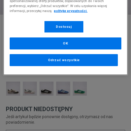
spersonalizowanej oferty produktów, dopasowanych do Twoich
preferencji, wybierz „Odrzuć wszystkie”. W celu uzyskania więcej
informacji, przeczytaj naszą
politykę prywatności.
* Zdjęcie poglądowe
Dostosuj
ADIDAS SL 72 RS
Produkt pochodzi z końcówek aktualnych kolekcji, ubiegłych
OK
sezonów lub z ekspozycji.
Szczegóły.
Odrzuć wszystkie
254,99
zł
0
zł
cena rekomendowana przez producenta
PRODUKT NIEDOSTĘPNY
Jeśli artykuł będzie ponownie dostępny, otrzymasz od nas
powiadomienie.