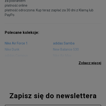
za pobraniem
płatność online
płatność odroczona: Kup teraz zapłać za 30 dni z
Klarną
lub
PayPo
Polecane kolekcje:
Nike Air Force 1
adidas Samba
Nike Dunk
New Balance 530
adidas Campus
Nike Air Max
adidas Gazelle
adidas Superstar
Zobacz więcej
Nike Blazer
adidas Forum
Nike Air Max 90
adidas Ozweego
Nike Vapormax
New Balance 574
Vans Old Skool
Nike Air Max 97
Air Jordan 1
New Balance 327
Zapisz się do newslettera
adidas Handball Spezial
Birkenstock Arizona
Nike Air Max 270
New Balance CT302