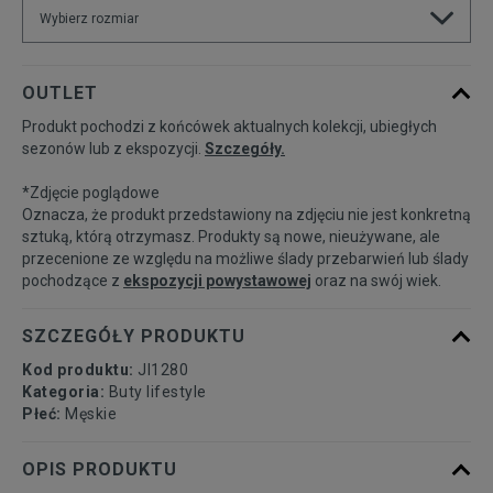
Wybierz rozmiar
Rozmiary EU
Rozmiary US
OUTLET
Produkt pochodzi z końcówek aktualnych kolekcji, ubiegłych
41 1/3
26 cm
Powiadom o dostępności
sezonów lub z ekspozycji.
Szczegóły.
*Zdjęcie poglądowe
42
26,5 cm
Powiadom o dostępności
Oznacza, że produkt przedstawiony na zdjęciu nie jest konkretną
sztuką, którą otrzymasz. Produkty są nowe, nieużywane, ale
przecenione ze względu na możliwe ślady przebarwień lub ślady
42 2/3
27 cm
Powiadom o dostępności
pochodzące z
ekspozycji powystawowej
oraz na swój wiek.
43 1/3
27,5 cm
Powiadom o dostępności
SZCZEGÓŁY PRODUKTU
Kod produktu:
JI1280
44
28 cm
Powiadom o dostępności
Kategoria:
Buty lifestyle
Płeć:
Męskie
44 2/3
28,5 cm
Powiadom o dostępności
OPIS PRODUKTU