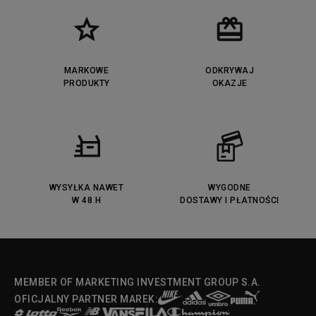
Puma Cali
Lacoste Ziane
Timberland Euro Sprint
Vans Era
Lacoste Lerond
Fila Electrove
Puma Caven
Lacoste Powercourt
MARKOWE
ODKRYWAJ
Lacoste Carnaby
PRODUKTY
Vans Classic
OKAZJE
Fila Ray Tracer
Puma Retaliate
Converse Run Star legacy CX
Nike Air Max Motif
Puma Jada
Reebok Solution MID
Lacoste Menerva Sport
Puma Doublecourt
DC Anvil
Converse Chuck Taylot All Star
OX
WYSYŁKA NAWET
WYGODNE
W 48 H
DOSTAWY I PŁATNOŚCI
Fila Strada Low
MEMBER OF MARKETING INVESTMENT GROUP S.A.
OFICJALNY PARTNER MAREK: