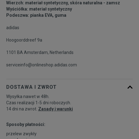
Wierzch: materiał syntetyczny, skóra naturalna - zamsz
45 1/3
29 cm
Powiadom o dostępności
Wyściółka: materiał syntetyczny
Podeszwa: pianka EVA, guma
46
29,5 cm
Powiadom o dostępności
adidas
Hoogoorddreef 9a
46 2/3
30 cm
Powiadom o dostępności
1101 BA Amsterdam, Netherlands
serviceinfo@onlineshop.adidas.com
DOSTAWA I ZWROT
Wysyłka nawet w 48h.
Czas realizacji 1-5 dni roboczych.
14 dni na zwrot.
Zasady i warunki
Sposoby płatności:
przelew zwykły