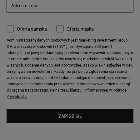
adidas Ozelia
Nike Air Max 95
Nike Huarache
Reebok Classic
Converse Chuck 70
New Balance 480
Oferta damska
Oferta męska
Nike Air More Uptempo
adidas Stan Smith
Puma Mayze
Reebok Club C
Administratorem danych osobowych jest Marketing Investment Group
S.A. z siedzibą w Krakowie (31-871), os. Dywizjonu 303 paw. 1,
New Balance 2002
adidas NMD
udostępnione powyżej dane będą przetwarzane w prawnie uzasadnionym
Converse Run Star Hike
Nike Air Max Pulse
interesie administratora, za który uważa się marketing produktów i usług
adidas Nizza
New Balance 997
własnych. Podanie danych jest dobrowolne, aczkolwiek niezbędne w celu
adidas ZX
Nike Waffle One
otrzymywania newslettera. Każdy ma prawo do zgłoszenia sprzeciwu
wobec przetwarzania, a także żądania dostępu do danych, sprostowania,
Jordan Max Aura 4
Fila Disruptor
usunięcia lub ograniczenia przetwarzania oraz prawo wniesienia skargi
Timberland 6
adidas Retropy
do organu nadzorczego.
Pełna treść klauzuli informacyjnej w Polityce
Vans SK8-HI
Puma Suede
Prywatności
Vans Authentic
Puma Slipstream
New Balance 237
Nike Air Max Dawn
Puma RS-X
adidas Adifom
Reebok Court Advance
Timberland Field Trekker
New Balance UXC72
Jordan Jumpman Two Trey