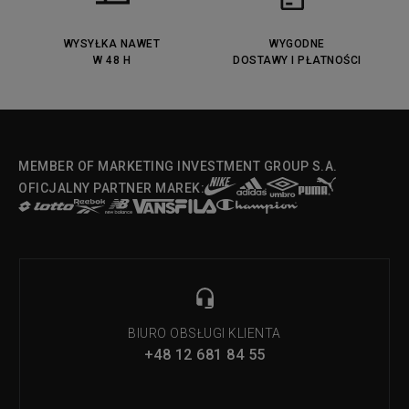
Lacoste Menerva Sport
Puma Doublecourt
DC Anvil
Converse Chuck Taylot All Star
OX
WYSYŁKA NAWET
WYGODNE
W 48 H
DOSTAWY I PŁATNOŚCI
Fila Strada Low
MEMBER OF MARKETING INVESTMENT GROUP S.A.
OFICJALNY PARTNER MAREK:
BIURO OBSŁUGI KLIENTA
+48 12 681 84 55