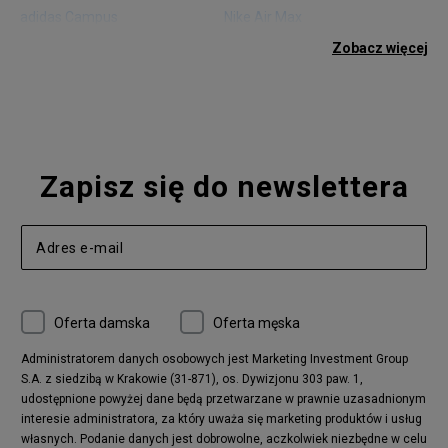
adidas Campus
Nike Air Max
adidas Gazelle
adidas Superstar
Zobacz więcej
Nike Blazer
adidas Forum
Nike Air Max 90
adidas Ozweego
Nike Vapormax
New Balance 574
Vans Old Skool
Nike Air Max 97
Air Jordan 1
New Balance 327
Zapisz się do newslettera
adidas Handball Spezial
Birkenstock Arizona
Nike Air Max 270
New Balance CT302
adidas Ozelia
Nike Air Max 95
Nike Huarache
Reebok Classic
Converse Chuck 70
New Balance 480
Oferta damska
Oferta męska
Nike Air More Uptempo
adidas Stan Smith
Puma Mayze
Reebok Club C
Administratorem danych osobowych jest Marketing Investment Group
S.A. z siedzibą w Krakowie (31-871), os. Dywizjonu 303 paw. 1,
New Balance 2002
adidas NMD
udostępnione powyżej dane będą przetwarzane w prawnie uzasadnionym
Converse Run Star Hike
Nike Air Max Pulse
interesie administratora, za który uważa się marketing produktów i usług
adidas Nizza
New Balance 997
własnych. Podanie danych jest dobrowolne, aczkolwiek niezbędne w celu