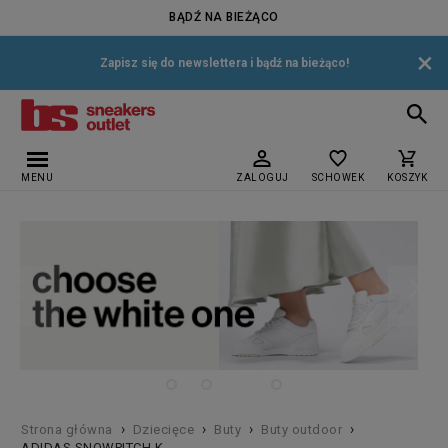
BĄDŹ NA BIEŻĄCO
×
Zapisz się do newslettera i bądź na bieżąco!
MENU
ZALOGUJ
SCHOWEK
KOSZYK
›
›
›
›
Strona główna
Dziecięce
Buty
Buty outdoor
ADIDAS SNOWPITCH K