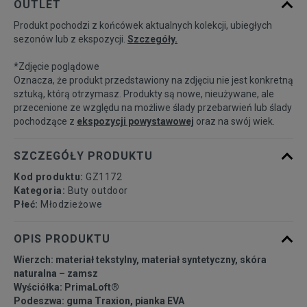
OUTLET
Produkt pochodzi z końcówek aktualnych kolekcji, ubiegłych
36
22,1 cm
Powiadom o dostępności
sezonów lub z ekspozycji.
Szczegóły.
*Zdjęcie poglądowe
36 2/3
22,5 cm
Powiadom o dostępności
Oznacza, że produkt przedstawiony na zdjęciu nie jest konkretną
sztuką, którą otrzymasz. Produkty są nowe, nieużywane, ale
przecenione ze względu na możliwe ślady przebarwień lub ślady
37 1/3
22,9 cm
Powiadom o dostępności
pochodzące z
ekspozycji powystawowej
oraz na swój wiek.
38
23,3 cm
Powiadom o dostępności
SZCZEGÓŁY PRODUKTU
Kod produktu:
GZ1172
38 2/3
23,8 cm
Powiadom o dostępności
Kategoria:
Buty outdoor
Płeć:
Młodzieżowe
39 1/3
24,2 cm
Powiadom o dostępności
OPIS PRODUKTU
Wierzch: materiał tekstylny, materiał syntetyczny, skóra
40
24,6 cm
Powiadom o dostępności
naturalna – zamsz
Wyściółka: PrimaLoft®
Podeszwa: guma Traxion, pianka EVA