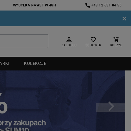
WYSYŁKA NAWET W 48H
+48 12 681 84 55
×
ZALOGUJ
SCHOWEK
KOSZYK
ARKI
KOLEKCJE
nd
nd