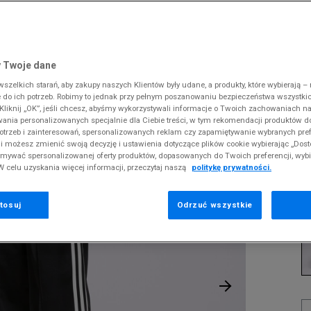
 Slipstream
38
i
i
kie sneakersy
Dickies
Crocs
Fila
The North Face
Reebok
Old Skool
38,5
gnacja obuwia
rki
Fila
DC
Jordan
Tommy Hilfiger
Umbro
ODZIEŻ
IE FB LOOSE TP
 SK8-HI
ki zimowe
gnacja obuwia
Hoodrich
Dickies
Lacoste
Timberland
Supply & Dema
 Twoje dane
XS
nstock Arizona
iczki i szaliki
ki zimowe
Jordan
Ellesse
McKenzie
Vans
The North Face
zelkich starań, aby zakupy naszych Klientów były udane, a produkty, które wybierają – n
S
A
erland 6
do ich potrzeb. Robimy to jednak przy pełnym poszanowaniu bezpieczeństwa wszystki
iczki i szaliki
Lacoste
Fila
New Balance
Timberland
liknij „OK”, jeśli chcesz, abyśmy wykorzystywali informacje o Twoich zachowaniach na
M
rland Field Trekker
wania personalizowanych specjalnie dla Ciebie treści, w tym rekomendacji produktów
Levi's
Hoodrich
New Era
Under Armour
Pr
otrzeb i zainteresowań, spersonalizowanych reklam czy zapamiętywanie wybranych pref
rland Euro Sprint
se
New Balance
Helly Hansen
Nike
Vans
i możesz zmienić swoją decyzję i ustawienia dotyczące plików cookie wybierając „Dosto
ymywać spersonalizowanej oferty produktów, dopasowanych do Twoich preferencji, wyb
New Era
Jordan
Puma
W celu uzyskania więcej informacji, przeczytaj naszą
politykę prywatności.
1
Nike
Lacoste
Reebok
29
Puma
Levi's
Umbro
tosuj
Odrzuć wszystkie
K