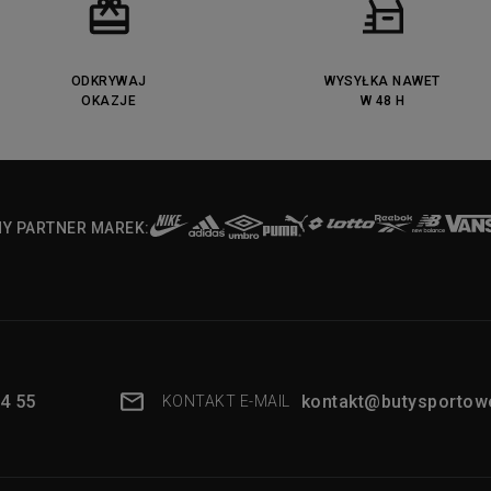
ODKRYWAJ
WYSYŁKA NAWET
OKAZJE
W 48 H
NY PARTNER MAREK:
4 55
kontakt@butysportowe
KONTAKT E-MAIL