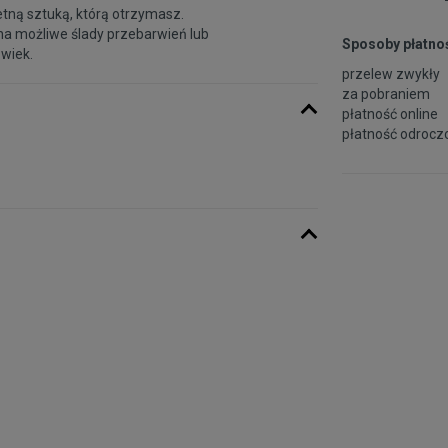
etną sztuką, którą otrzymasz.
na możliwe ślady przebarwień lub
Sposoby płatnoś
 wiek.
przelew zwykły
za pobraniem
płatność online
płatność odroczo