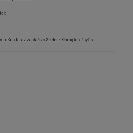
ci:
na: Kup teraz zapłać za 30 dni z
Klarną
lub
PayPo