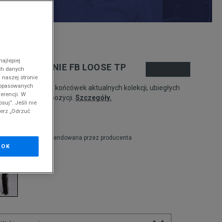
nd
ajlepiej
DIDAS SPODNIE FB LOOSE TP
ch danych
 naszej stronie
 dopasowanych
odukt pochodzi z końcówek aktualnych kolekcji, ubiegłych
erencji. W
zonów lub z ekspozycji.
Szczegóły.
suj”. Jeśli nie
ierz „Odrzuć
99,99
zł
9,99
zł
cena rekomendowana przez producenta
OK
olor:
czarny