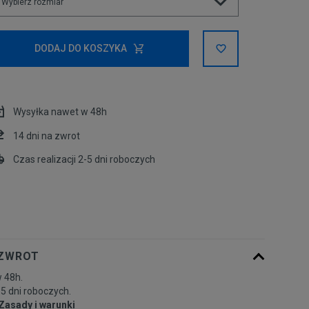
Wybierz rozmiar
Rozmiary EU
Rozmiary US
DODAJ DO KOSZYKA
34
Powiadom o dostępności
Wysyłka nawet w 48h
36
Powiadom o dostępności
14 dni na zwrot
38
Powiadom o dostępności
Czas realizacji 2-5 dni roboczych
40
 ZWROT
 48h.
-5 dni roboczych.
Zasady i warunki