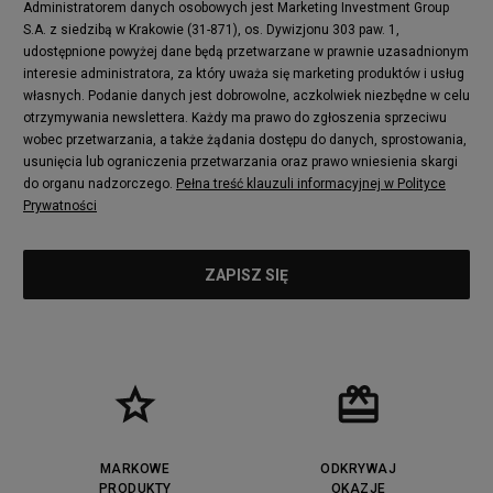
Administratorem danych osobowych jest Marketing Investment Group
S.A. z siedzibą w Krakowie (31-871), os. Dywizjonu 303 paw. 1,
udostępnione powyżej dane będą przetwarzane w prawnie uzasadnionym
interesie administratora, za który uważa się marketing produktów i usług
własnych. Podanie danych jest dobrowolne, aczkolwiek niezbędne w celu
otrzymywania newslettera. Każdy ma prawo do zgłoszenia sprzeciwu
wobec przetwarzania, a także żądania dostępu do danych, sprostowania,
usunięcia lub ograniczenia przetwarzania oraz prawo wniesienia skargi
do organu nadzorczego.
Pełna treść klauzuli informacyjnej w Polityce
Prywatności
MARKOWE
ODKRYWAJ
PRODUKTY
OKAZJE