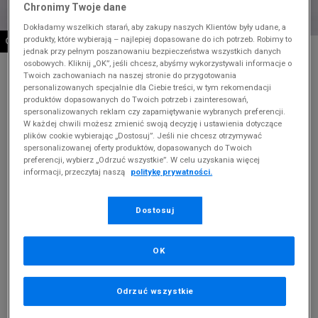
Chronimy Twoje dane
Dokładamy wszelkich starań, aby zakupy naszych Klientów były udane, a
produkty, które wybierają – najlepiej dopasowane do ich potrzeb. Robimy to
OSTATNIE SZTUKI
* Zdjęcie poglądowe
jednak przy pełnym poszanowaniu bezpieczeństwa wszystkich danych
osobowych. Kliknij „OK”, jeśli chcesz, abyśmy wykorzystywali informacje o
ADIDAS SPODNIE SLIM
Twoich zachowaniach na naszej stronie do przygotowania
personalizowanych specjalnie dla Ciebie treści, w tym rekomendacji
produktów dopasowanych do Twoich potrzeb i zainteresowań,
Produkt pochodzi z końcówek aktualnych kolekcji, ubiegłych
spersonalizowanych reklam czy zapamiętywanie wybranych preferencji.
sezonów lub z ekspozycji.
Szczegóły.
W każdej chwili możesz zmienić swoją decyzję i ustawienia dotyczące
plików cookie wybierając „Dostosuj”. Jeśli nie chcesz otrzymywać
spersonalizowanej oferty produktów, dopasowanych do Twoich
144,99
zł
preferencji, wybierz „Odrzuć wszystkie”. W celu uzyskania więcej
informacji, przeczytaj naszą
politykę prywatności.
279,99
zł
cena rekomendowana przez producenta
Kolor:
czarny
Dostosuj
OK
Odrzuć wszystkie
Wybierz rozmiar