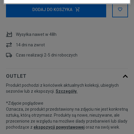
Rozmiary EU
Rozmiary US
DODAJ DO KOSZYKA
32
Powiadom o dostępności
Wysyłka nawet w 48h
34
Powiadom o dostępności
14 dni na zwrot
36
Powiadom o dostępności
Czas realizacji 2-5 dni roboczych
38
Powiadom o dostępności
OUTLET
Produkt pochodzi z końcówek aktualnych kolekcji, ubiegłych
40
sezonów lub z ekspozycji.
Szczegóły.
*Zdjęcie poglądowe
42
Powiadom o dostępności
Oznacza, że produkt przedstawiony na zdjęciu nie jest konkretną
sztuką, którą otrzymasz. Produkty są nowe, nieużywane, ale
przecenione ze względu na możliwe ślady przebarwień lub ślady
pochodzące z
ekspozycji powystawowej
oraz na swój wiek.