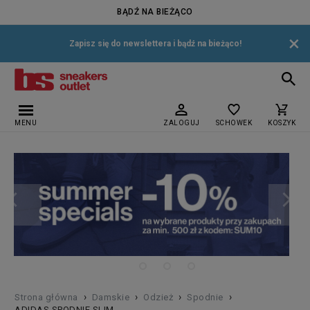
BĄDŹ NA BIEŻĄCO
×
Zapisz się do newslettera i bądź na bieżąco!
MENU
ZALOGUJ
SCHOWEK
KOSZYK
›
›
›
›
Strona główna
Damskie
Odzież
Spodnie
ADIDAS SPODNIE SLIM