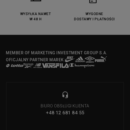
Lacoste Menerva Sport
Puma Doublecourt
DC Anvil
Converse Chuck Taylot All Star
OX
WYSYŁKA NAWET
WYGODNE
W 48 H
DOSTAWY I PŁATNOŚCI
Fila Strada Low
MEMBER OF MARKETING INVESTMENT GROUP S.A.
OFICJALNY PARTNER MAREK:
BIURO OBSŁUGI KLIENTA
+48 12 681 84 55