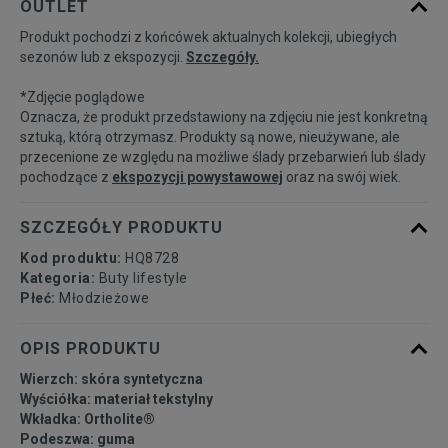
OUTLET
Produkt pochodzi z końcówek aktualnych kolekcji, ubiegłych
35,5
21,6 cm
Powiadom o dostępności
sezonów lub z ekspozycji.
Szczegóły.
*Zdjęcie poglądowe
36
22,1 cm
Powiadom o dostępności
Oznacza, że produkt przedstawiony na zdjęciu nie jest konkretną
sztuką, którą otrzymasz. Produkty są nowe, nieużywane, ale
przecenione ze względu na możliwe ślady przebarwień lub ślady
36 2/3
22,5 cm
Powiadom o dostępności
pochodzące z
ekspozycji powystawowej
oraz na swój wiek.
37 1/3
22,9 cm
Powiadom o dostępności
SZCZEGÓŁY PRODUKTU
Kod produktu:
HQ8728
38
23,3 cm
Powiadom o dostępności
Kategoria:
Buty lifestyle
Płeć:
Młodzieżowe
38 2/3
23,8 cm
Powiadom o dostępności
OPIS PRODUKTU
Wierzch: skóra syntetyczna
Wyściółka: materiał tekstylny
Wkładka: Ortholite®
Podeszwa: guma