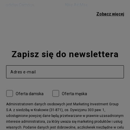
adidas Campus
Nike Air Max
adidas Gazelle
adidas Superstar
Zobacz więcej
Nike Blazer
adidas Forum
Nike Air Max 90
adidas Ozweego
Nike Vapormax
New Balance 574
Vans Old Skool
Nike Air Max 97
Air Jordan 1
New Balance 327
Zapisz się do newslettera
adidas Handball Spezial
Birkenstock Arizona
Nike Air Max 270
New Balance CT302
adidas Ozelia
Nike Air Max 95
Nike Huarache
Reebok Classic
Converse Chuck 70
New Balance 480
Oferta damska
Oferta męska
Nike Air More Uptempo
adidas Stan Smith
Puma Mayze
Reebok Club C
Administratorem danych osobowych jest Marketing Investment Group
S.A. z siedzibą w Krakowie (31-871), os. Dywizjonu 303 paw. 1,
New Balance 2002
adidas NMD
udostępnione powyżej dane będą przetwarzane w prawnie uzasadnionym
Converse Run Star Hike
Nike Air Max Pulse
interesie administratora, za który uważa się marketing produktów i usług
adidas Nizza
New Balance 997
własnych. Podanie danych jest dobrowolne, aczkolwiek niezbędne w celu