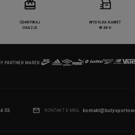
ODKRYWAJ
WYSYŁKA NAWET
OKAZJE
W 48 H
NY PARTNER MAREK:
4 55
kontakt@butysportowe
KONTAKT E-MAIL