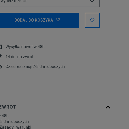
Wybierz rozmiar
Rozmiary EU
Rozmiary US
DODAJ DO KOSZYKA
34
Wysyłka nawet w 48h
40
14 dni na zwrot
Czas realizacji 2-5 dni roboczych
 ZWROT
 48h.
-5 dni roboczych.
Zasady i warunki