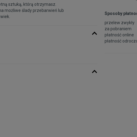
etną sztuką, którą otrzymasz.
na możliwe ślady przebarwień lub
Sposoby płatnoś
 wiek.
przelew zwykły
za pobraniem
płatność online
płatność odroczo