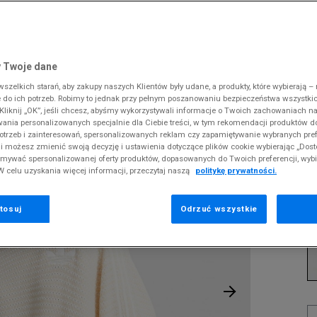
 Slipstream
38
i
i
kie sneakersy
Converse
Crocs
Fila
Supply & Dema
Reebok
Old Skool
38,5
gnacja obuwia
rki
Dickies
DC
Jordan
The North Face
Umbro
ODZIEŻ
 KNIT
 SK8-HI
ki zimowe
gnacja obuwia
Fila
Dickies
Lacoste
Tommy Hilfiger
Supply & Dema
 Twoje dane
XS
nstock Arizona
iczki i szaliki
ki zimowe
Hoodrich
Ellesse
McKenzie
Timberland
The North Face
zelkich starań, aby zakupy naszych Klientów były udane, a produkty, które wybierają – n
S
A
erland 6
do ich potrzeb. Robimy to jednak przy pełnym poszanowaniu bezpieczeństwa wszystki
iczki i szaliki
Jordan
Fila
New Balance
Vans
Timberland
liknij „OK”, jeśli chcesz, abyśmy wykorzystywali informacje o Twoich zachowaniach na
M
rland Field Trekker
wania personalizowanych specjalnie dla Ciebie treści, w tym rekomendacji produktów
Lacoste
Hoodrich
New Era
Under Armour
Pr
otrzeb i zainteresowań, spersonalizowanych reklam czy zapamiętywanie wybranych pref
rland Euro Sprint
se
Levi's
Helly Hansen
Nike
Vans
i możesz zmienić swoją decyzję i ustawienia dotyczące plików cookie wybierając „Dosto
ymywać spersonalizowanej oferty produktów, dopasowanych do Twoich preferencji, wyb
New Balance
Jordan
Puma
W celu uzyskania więcej informacji, przeczytaj naszą
politykę prywatności.
2
New Era
Lacoste
Reebok
43
Nike
Levi's
Umbro
tosuj
Odrzuć wszystkie
K