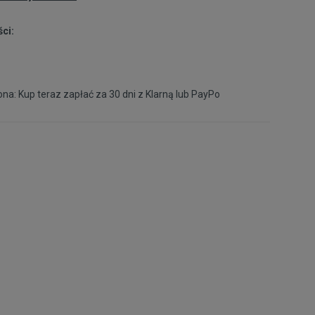
ci:
na: Kup teraz zapłać za 30 dni z
Klarną
lub
PayPo