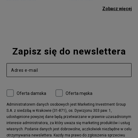
adidas Gazelle
adidas Superstar
Zobacz więcej
Nike Blazer
adidas Forum
Nike Air Max 90
adidas Ozweego
Nike Vapormax
New Balance 574
Vans Old Skool
Nike Air Max 97
Air Jordan 1
New Balance 327
Zapisz się do newslettera
adidas Handball Spezial
Birkenstock Arizona
Nike Air Max 270
New Balance CT302
adidas Ozelia
Nike Air Max 95
Nike Huarache
Reebok Classic
Converse Chuck 70
New Balance 480
Oferta damska
Oferta męska
Nike Air More Uptempo
adidas Stan Smith
Puma Mayze
Reebok Club C
Administratorem danych osobowych jest Marketing Investment Group
S.A. z siedzibą w Krakowie (31-871), os. Dywizjonu 303 paw. 1,
New Balance 2002
adidas NMD
udostępnione powyżej dane będą przetwarzane w prawnie uzasadnionym
Converse Run Star Hike
Nike Air Max Pulse
interesie administratora, za który uważa się marketing produktów i usług
adidas Nizza
New Balance 997
własnych. Podanie danych jest dobrowolne, aczkolwiek niezbędne w celu
adidas ZX
Nike Waffle One
otrzymywania newslettera. Każdy ma prawo do zgłoszenia sprzeciwu