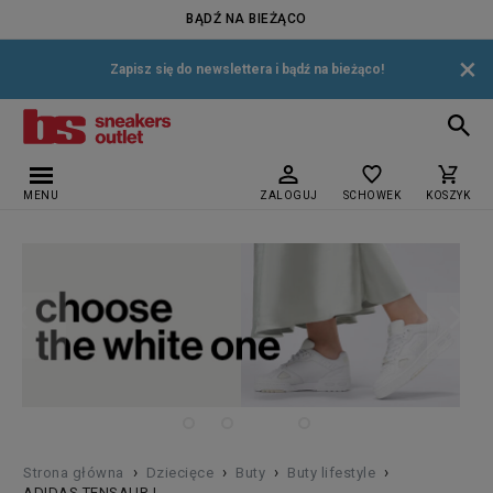
BĄDŹ NA BIEŻĄCO
×
Zapisz się do newslettera i bądź na bieżąco!
MENU
ZALOGUJ
SCHOWEK
KOSZYK
›
›
›
›
Strona główna
Dziecięce
Buty
Buty lifestyle
ADIDAS TENSAUR I