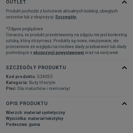
OUTLET
Produkt pochodzi z końcówek aktualnych kolekcji, ubiegłych
20
11,5 cm
Powiadom o dostępności
sezonów lub z ekspozycji.
Szczegóły.
*Zdjęcie poglądowe
21
12,3 cm
Powiadom o dostępności
Oznacza, że produkt przedstawiony na zdjęciu nie jest konkretną
sztuką, którą otrzymasz. Produkty są nowe, nieużywane, ale
przecenione ze względu na możliwe ślady przebarwień lub ślady
22
12,8 cm
Powiadom o dostępności
pochodzące z
ekspozycji powystawowej
oraz na swój wiek.
23
13,2 cm
Powiadom o dostępności
SZCZEGÓŁY PRODUKTU
Kod produktu:
S24053
24
14 cm
Powiadom o dostępności
Kategoria:
Buty lifestyle
Płeć:
Dla maluchów i niemowląt
25
14,5 cm
Powiadom o dostępności
OPIS PRODUKTU
Wierzch: materiał syntetyczny
25,5
14,9 cm
Powiadom o dostępności
Wyściółka: materiał tekstylny
Podeszwa: guma
26
15,3 cm
Powiadom o dostępności