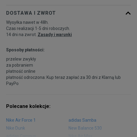
DOSTAWA I ZWROT
27
16,1 cm
Powiadom o dostępności
Wysyłka nawet w 48h.
Czas realizacji 1-5 dni roboczych.
14 dni na zwrot.
Zasady i warunki
Sposoby płatności:
przelew zwykły
za pobraniem
płatność online
płatność odroczona: Kup teraz zapłać za 30 dni z
Klarną
lub
PayPo
Polecane kolekcje:
Nike Air Force 1
adidas Samba
Nike Dunk
New Balance 530
adidas Campus
Nike Air Max