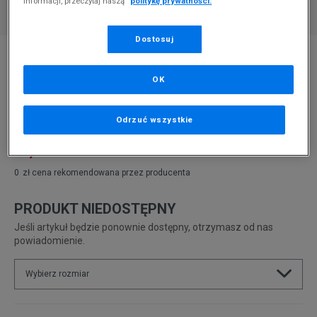
informacji, przeczytaj naszą
politykę prywatności.
Dostosuj
* Zdjęcie poglądowe
ADIDAS TENSAUR I
OK
Produkt pochodzi z końcówek aktualnych kolekcji, ubiegłych
sezonów lub z ekspozycji.
Szczegóły.
Odrzuć wszystkie
29,99
zł
0
zł
cena rekomendowana przez producenta
PRODUKT NIEDOSTĘPNY
Jeśli artykuł będzie ponownie dostępny, otrzymasz od nas
powiadomienie.
Wybierz rozmiar
Rozmiary EU
Rozmiary US