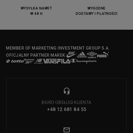
DC Anvil
Converse Chuck Taylot All Star
OX
WYSYŁKA NAWET
WYGODNE
W 48 H
DOSTAWY I PŁATNOŚCI
Fila Strada Low
MEMBER OF MARKETING INVESTMENT GROUP S.A.
OFICJALNY PARTNER MAREK:
BIURO OBSŁUGI KLIENTA
+48 12 681 84 55