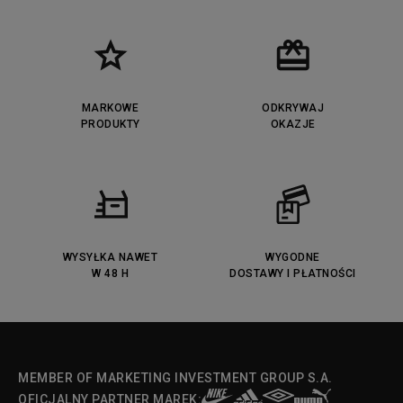
New Balance UXC72
Jordan Jumpman Two Trey
Puma Cali
Lacoste Ziane
Timberland Euro Sprint
Vans Era
Lacoste Lerond
Fila Electrove
Puma Caven
Lacoste Powercourt
MARKOWE
ODKRYWAJ
Lacoste Carnaby
PRODUKTY
Vans Classic
OKAZJE
Fila Ray Tracer
Puma Retaliate
Converse Run Star legacy CX
Nike Air Max Motif
Puma Jada
Reebok Solution MID
Lacoste Menerva Sport
Puma Doublecourt
DC Anvil
Converse Chuck Taylot All Star
OX
WYSYŁKA NAWET
WYGODNE
W 48 H
DOSTAWY I PŁATNOŚCI
Fila Strada Low
MEMBER OF MARKETING INVESTMENT GROUP S.A.
OFICJALNY PARTNER MAREK: