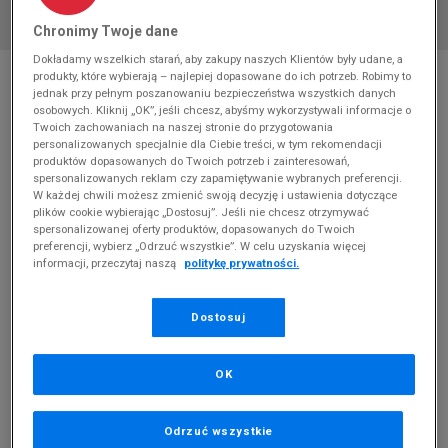
Chronimy Twoje dane
Dokładamy wszelkich starań, aby zakupy naszych Klientów były udane, a
* Zdjęcie poglądowe
produkty, które wybierają – najlepiej dopasowane do ich potrzeb. Robimy to
jednak przy pełnym poszanowaniu bezpieczeństwa wszystkich danych
ADIDAS TENSAUR SPORT 2.0 CF I
osobowych. Kliknij „OK”, jeśli chcesz, abyśmy wykorzystywali informacje o
Twoich zachowaniach na naszej stronie do przygotowania
personalizowanych specjalnie dla Ciebie treści, w tym rekomendacji
Produkt pochodzi z końcówek aktualnych kolekcji, ubiegłych
produktów dopasowanych do Twoich potrzeb i zainteresowań,
sezonów lub z ekspozycji.
Szczegóły.
spersonalizowanych reklam czy zapamiętywanie wybranych preferencji.
W każdej chwili możesz zmienić swoją decyzję i ustawienia dotyczące
79,99
zł
plików cookie wybierając „Dostosuj”. Jeśli nie chcesz otrzymywać
spersonalizowanej oferty produktów, dopasowanych do Twoich
0
zł
cena rekomendowana przez producenta
preferencji, wybierz „Odrzuć wszystkie”. W celu uzyskania więcej
informacji, przeczytaj naszą
politykę prywatności.
Dostosuj
PRODUKT NIEDOSTĘPNY
OK
Jeśli artykuł będzie ponownie dostępny, otrzymasz od nas
powiadomienie.
Odrzuć wszystkie