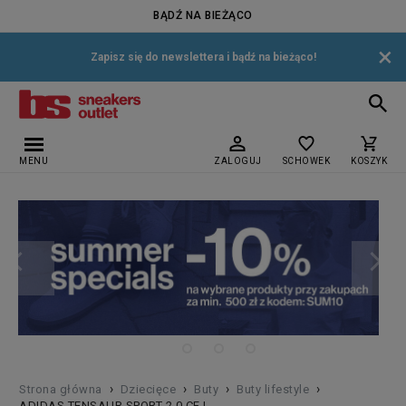
BĄDŹ NA BIEŻĄCO
×
Zapisz się do newslettera i bądź na bieżąco!
MENU
ZALOGUJ
SCHOWEK
KOSZYK
›
›
›
›
Strona główna
Dziecięce
Buty
Buty lifestyle
ADIDAS TENSAUR SPORT 2.0 CF I