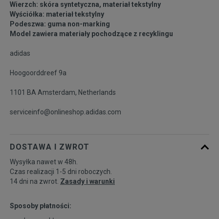
Wierzch: skóra syntetyczna, materiał tekstylny
26
15,3 cm
Powiadom o dostępności
Wyściółka: materiał tekstylny
Podeszwa: guma non-marking
Model zawiera materiały pochodzące z recyklingu
27
16,1 cm
Powiadom o dostępności
adidas
Hoogoorddreef 9a
1101 BA Amsterdam, Netherlands
serviceinfo@onlineshop.adidas.com
DOSTAWA I ZWROT
Wysyłka nawet w 48h.
Czas realizacji 1-5 dni roboczych.
14 dni na zwrot.
Zasady i warunki
Sposoby płatności: