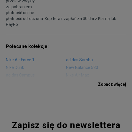
przelew zwykły
za pobraniem
płatność online
płatność odroczona: Kup teraz zapłać za 30 dni z
Klarną
lub
PayPo
Polecane kolekcje:
Nike Air Force 1
adidas Samba
Nike Dunk
New Balance 530
adidas Campus
Nike Air Max
adidas Gazelle
adidas Superstar
Zobacz więcej
Nike Blazer
adidas Forum
Nike Air Max 90
adidas Ozweego
Nike Vapormax
New Balance 574
Vans Old Skool
Nike Air Max 97
Air Jordan 1
New Balance 327
Zapisz się do newslettera
adidas Handball Spezial
Birkenstock Arizona