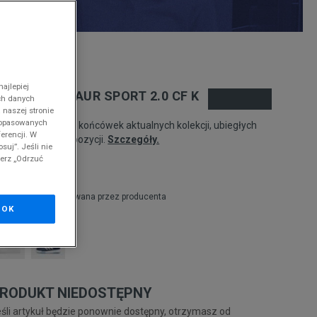
nd
ajlepiej
DIDAS TENSAUR SPORT 2.0 CF K
ch danych
 naszej stronie
 dopasowanych
odukt pochodzi z końcówek aktualnych kolekcji, ubiegłych
erencji. W
zonów lub z ekspozycji.
Szczegóły.
suj”. Jeśli nie
ierz „Odrzuć
04,99
zł
zł
cena rekomendowana przez producenta
OK
RODUKT NIEDOSTĘPNY
śli artykuł będzie ponownie dostępny, otrzymasz od