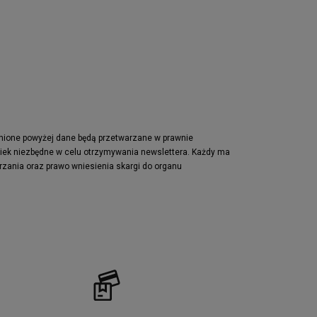
Nike Waffle One
adidas Retropy
Puma Slipstream
adidas Adifom
Jordan Jumpman Two Trey
Vans Era
Lacoste Powercourt
Puma Retaliate
pnione powyżej dane będą przetwarzane w prawnie
wiek niezbędne w celu otrzymywania newslettera. Każdy ma
Reebok Solution MID
rzania oraz prawo wniesienia skargi do organu
Converse Chuck Taylot All Star OX