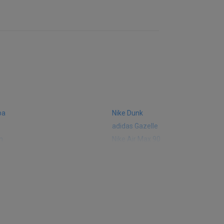
ba
Nike Dunk
adidas Gazelle
m
Nike Air Max 90
 574
Vans Old Skool
 327
adidas Handball Spezial
e CT302
adidas Ozelia
sic
Converse Chuck 70
 Smith
Puma Mayze
Converse Run Star Hike