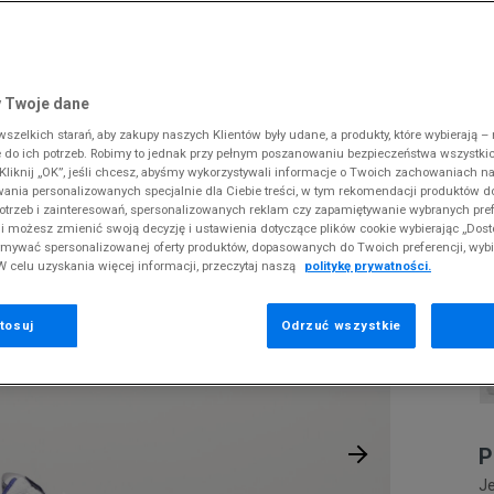
 Slipstream
38
i
i
kie sneakersy
Dickies
Crocs
Fila
The North Face
Reebok
Old Skool
38,5
gnacja obuwia
rki
Fila
DC
Jordan
Tommy Hilfiger
Umbro
ODZIEŻ
SAUR SPORT 2.0 CF K
 SK8-HI
ki zimowe
gnacja obuwia
Hoodrich
Dickies
Lacoste
Timberland
Supply & Dema
 Twoje dane
XS
nstock Arizona
iczki i szaliki
ki zimowe
Jordan
Ellesse
McKenzie
Vans
The North Face
zelkich starań, aby zakupy naszych Klientów były udane, a produkty, które wybierają – n
S
A
erland 6
do ich potrzeb. Robimy to jednak przy pełnym poszanowaniu bezpieczeństwa wszystki
iczki i szaliki
Lacoste
Fila
New Balance
Timberland
liknij „OK”, jeśli chcesz, abyśmy wykorzystywali informacje o Twoich zachowaniach na
M
rland Field Trekker
wania personalizowanych specjalnie dla Ciebie treści, w tym rekomendacji produktów
Levi's
Hoodrich
New Era
Under Armour
Pr
otrzeb i zainteresowań, spersonalizowanych reklam czy zapamiętywanie wybranych pref
rland Euro Sprint
se
New Balance
Helly Hansen
Nike
Vans
i możesz zmienić swoją decyzję i ustawienia dotyczące plików cookie wybierając „Dosto
ymywać spersonalizowanej oferty produktów, dopasowanych do Twoich preferencji, wyb
New Era
Jordan
Puma
W celu uzyskania więcej informacji, przeczytaj naszą
politykę prywatności.
1
Nike
Lacoste
Reebok
0
Puma
Levi's
Umbro
tosuj
Odrzuć wszystkie
P
Je