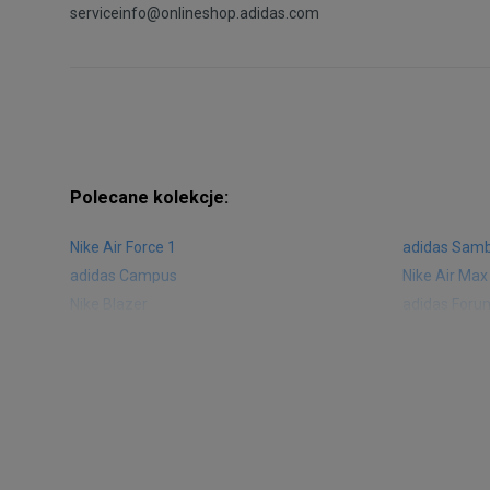
serviceinfo@onlineshop.adidas.com
Polecane kolekcje:
Nike Air Force 1
adidas Sam
adidas Campus
Nike Air Max
Nike Blazer
adidas Foru
Nike Vapormax
New Balance
Air Jordan 1
New Balance
Nike Air Max 270
New Balanc
Nike Huarache
Reebok Clas
Nike Air More Uptempo
adidas Stan
New Balance 2002
adidas NMD