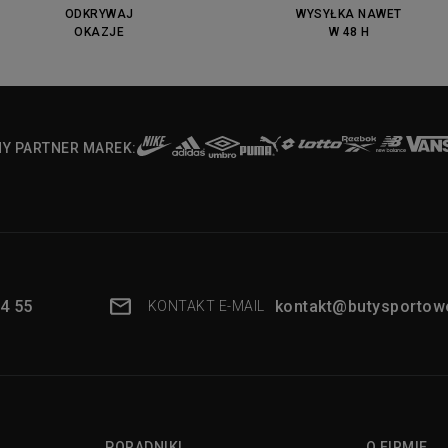
ODKRYWAJ
WYSYŁKA NAWET
OKAZJE
W 48 H
NY PARTNER MAREK:
4 55
kontakt@butysportowe
KONTAKT E-MAIL
PORADNIKI
O FIRMIE