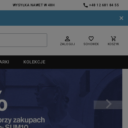
WYSYŁKA NAWET W 48H
+48 12 681 84 55
×
ZALOGUJ
SCHOWEK
KOSZYK
ARKI
KOLEKCJE
nd
nd