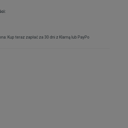
ci:
33,5
20,4 cm
Powiadom o dostępności
34
20,8 cm
Powiadom o dostępności
na: Kup teraz zapłać za 30 dni z
Klarną
lub
PayPo
35
21,2 cm
Powiadom o dostępności