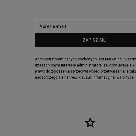
adidas Nizza
New Balance
Jordan Max Aura 4
Fila Disrupto
Vans SK8-HI
Puma Sued
New Balance 237
Nike Air Ma
Reebok Court Advance
Timberland F
Puma Cali
Lacoste Zia
Lacoste Lerond
Fila Electrov
Lacoste Carnaby
Vans Classic
Administratorem danych osobowych jest Marketing Investmen
uzasadnionym interesie administratora, za który uważa się
Converse Run Star legacy CX
Nike Air Max
prawo do zgłoszenia sprzeciwu wobec przetwarzania, a takż
Lacoste Menerva Sport
Puma Doubl
nadzorczego.
Pełna treść klauzuli informacyjnej w Polityce
Fila Strada Low