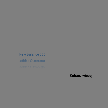
New Balance 530
adidas Superstar
adidas Ozweego
Nike Air Max 97
Zobacz więcej
Birkenstock Arizona
Nike Air Max 95
New Balance 480
Reebok Club C
Nike Air Max Pulse