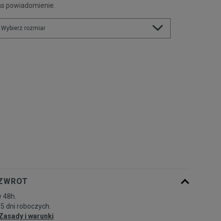
as powiadomienie.
Wybierz rozmiar
Rozmiary EU
Rozmiary US
28
16,6 cm
Powiadom o dostępności
29
17,4 cm
Powiadom o dostępności
30
17,8 cm
Powiadom o dostępności
31
18,7 cm
Powiadom o dostępności
 ZWROT
32
19,5 cm
Powiadom o dostępności
 48h.
-5 dni roboczych.
33
20 cm
Zasady i warunki
Powiadom o dostępności