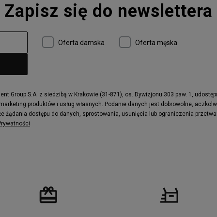
Zapisz się do newslettera
 997
adidas ZX
r
Timberland 6
e
Vans Authentic
Oferta damska
Oferta męska
x Dawn
Puma RS-X
ield Trekker
New Balance UXC72
ne
Timberland Euro Sprint
e
Puma Caven
Fila Ray Tracer
t Group S.A. z siedzibą w Krakowie (31-871), os. Dywizjonu 303 paw. 1, udostę
 marketing produktów i usług własnych. Podanie danych jest dobrowolne, aczkol
 Motif
Puma Jada
e żądania dostępu do danych, sprostowania, usunięcia lub ograniczenia przetwa
ecourt
DC Anvil
 Prywatności