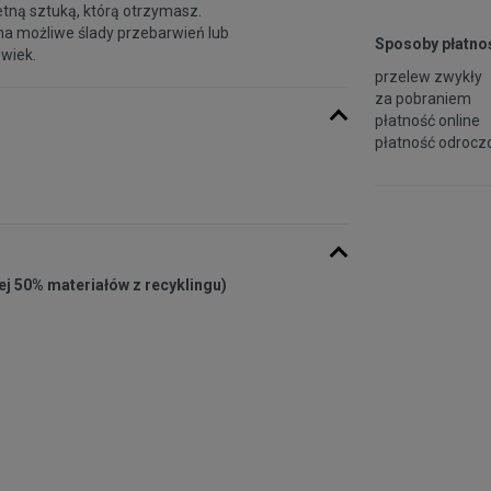
etną sztuką, którą otrzymasz.
na możliwe ślady przebarwień lub
Sposoby płatnoś
 wiek.
przelew zwykły
za pobraniem
płatność online
płatność odroczo
ej 50% materiałów z recyklingu)