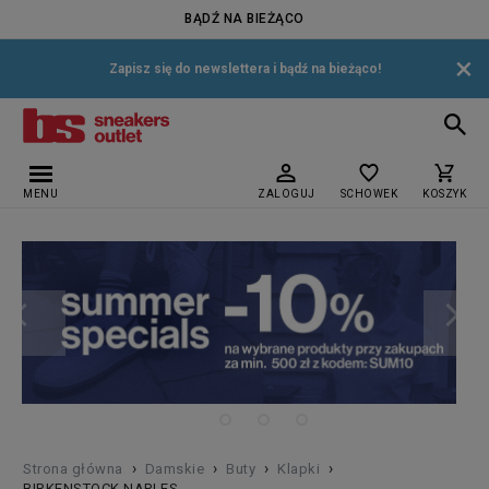
BĄDŹ NA BIEŻĄCO
×
Zapisz się do newslettera i bądź na bieżąco!
MENU
ZALOGUJ
SCHOWEK
KOSZYK
›
›
›
›
Strona główna
Damskie
Buty
Klapki
BIRKENSTOCK NAPLES