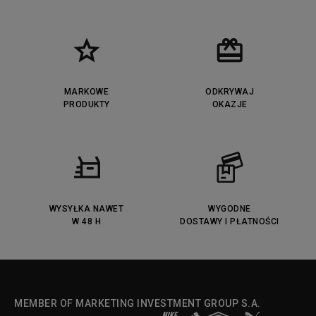
New Balance UXC72
Jordan Jumpman Two Trey
Puma Cali
Lacoste Ziane
Timberland Euro Sprint
Vans Era
Lacoste Lerond
Fila Electrove
Puma Caven
Lacoste Powercourt
MARKOWE
ODKRYWAJ
Lacoste Carnaby
PRODUKTY
Vans Classic
OKAZJE
Fila Ray Tracer
Puma Retaliate
Converse Run Star legacy CX
Nike Air Max Motif
Puma Jada
Reebok Solution MID
Lacoste Menerva Sport
Puma Doublecourt
DC Anvil
Converse Chuck Taylot All Star
OX
WYSYŁKA NAWET
WYGODNE
W 48 H
DOSTAWY I PŁATNOŚCI
Fila Strada Low
MEMBER OF MARKETING INVESTMENT GROUP S.A.