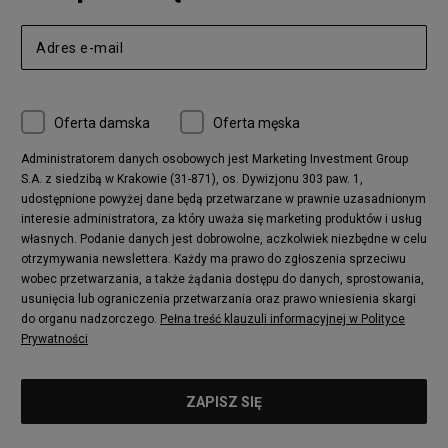
Nike Air Max 270
New Balance CT302
adidas Ozelia
Nike Air Max 95
Nike Huarache
Reebok Classic
Converse Chuck 70
New Balance 480
Oferta damska
Oferta męska
Nike Air More Uptempo
adidas Stan Smith
Puma Mayze
Reebok Club C
Administratorem danych osobowych jest Marketing Investment Group
S.A. z siedzibą w Krakowie (31-871), os. Dywizjonu 303 paw. 1,
New Balance 2002
adidas NMD
udostępnione powyżej dane będą przetwarzane w prawnie uzasadnionym
Converse Run Star Hike
Nike Air Max Pulse
interesie administratora, za który uważa się marketing produktów i usług
adidas Nizza
New Balance 997
własnych. Podanie danych jest dobrowolne, aczkolwiek niezbędne w celu
adidas ZX
Nike Waffle One
otrzymywania newslettera. Każdy ma prawo do zgłoszenia sprzeciwu
wobec przetwarzania, a także żądania dostępu do danych, sprostowania,
Jordan Max Aura 4
Fila Disruptor
usunięcia lub ograniczenia przetwarzania oraz prawo wniesienia skargi
Timberland 6
adidas Retropy
do organu nadzorczego.
Pełna treść klauzuli informacyjnej w Polityce
Vans SK8-HI
Puma Suede
Prywatności
Vans Authentic
Puma Slipstream
New Balance 237
Nike Air Max Dawn
Puma RS-X
adidas Adifom
Reebok Court Advance
Timberland Field Trekker