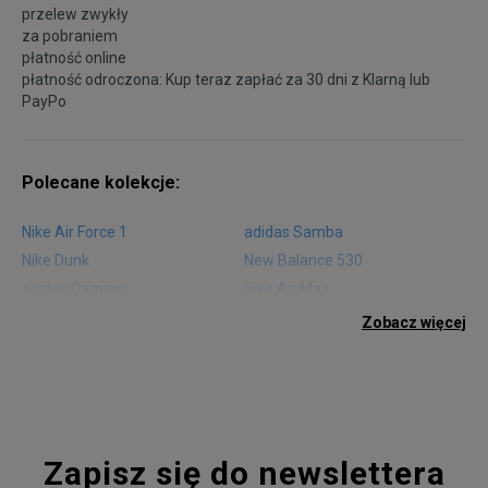
przelew zwykły
za pobraniem
płatność online
płatność odroczona: Kup teraz zapłać za 30 dni z
Klarną
lub
PayPo
Polecane kolekcje:
Nike Air Force 1
adidas Samba
Nike Dunk
New Balance 530
adidas Campus
Nike Air Max
adidas Gazelle
adidas Superstar
Zobacz więcej
Nike Blazer
adidas Forum
Nike Air Max 90
adidas Ozweego
Nike Vapormax
New Balance 574
Vans Old Skool
Nike Air Max 97
Air Jordan 1
New Balance 327
Zapisz się do newslettera
adidas Handball Spezial
Birkenstock Arizona