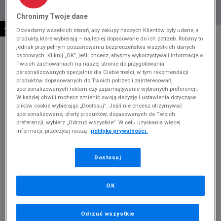
Chronimy Twoje dane
-10% ZA MIN. 500 ZŁ KOD: SUM10
Dokładamy wszelkich starań, aby zakupy naszych Klientów były udane, a
* Zdjęcie poglądowe
produkty, które wybierają – najlepiej dopasowane do ich potrzeb. Robimy to
jednak przy pełnym poszanowaniu bezpieczeństwa wszystkich danych
BIRKENSTOCK NAPLES
osobowych. Kliknij „OK”, jeśli chcesz, abyśmy wykorzystywali informacje o
Twoich zachowaniach na naszej stronie do przygotowania
personalizowanych specjalnie dla Ciebie treści, w tym rekomendacji
Produkt pochodzi z końcówek aktualnych kolekcji, ubiegłych
produktów dopasowanych do Twoich potrzeb i zainteresowań,
sezonów lub z ekspozycji.
Szczegóły.
spersonalizowanych reklam czy zapamiętywanie wybranych preferencji.
W każdej chwili możesz zmienić swoją decyzję i ustawienia dotyczące
399,99
zł
plików cookie wybierając „Dostosuj”. Jeśli nie chcesz otrzymywać
spersonalizowanej oferty produktów, dopasowanych do Twoich
719,99
zł
cena rekomendowana przez producenta
preferencji, wybierz „Odrzuć wszystkie”. W celu uzyskania więcej
informacji, przeczytaj naszą
politykę prywatności.
Kolor:
różowy
Dostosuj
OK
Wybierz rozmiar
Odrzuć wszystkie