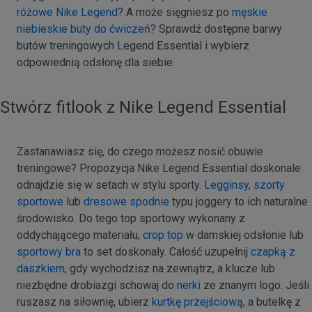
różowe Nike Legend
? A może sięgniesz po
męskie
niebieskie buty do ćwiczeń
? Sprawdź dostępne barwy
butów treningowych Legend Essential i wybierz
odpowiednią odsłonę dla siebie.
Stwórz fitlook z Nike Legend Essential
Zastanawiasz się, do czego możesz nosić obuwie
treningowe? Propozycja Nike Legend Essential doskonale
odnajdzie się w setach w stylu sporty.
Legginsy
,
szorty
sportowe
lub
dresowe spodnie
typu joggery to ich naturalne
środowisko. Do tego top sportowy wykonany z
oddychającego materiału,
crop top
w damskiej odsłonie lub
sportowy bra
to set doskonały. Całość uzupełnij
czapką z
daszkiem
, gdy wychodzisz na zewnątrz, a klucze lub
niezbędne drobiazgi schowaj do
nerki
ze znanym logo. Jeśli
ruszasz na siłownię, ubierz
kurtkę przejściową
, a butelkę z