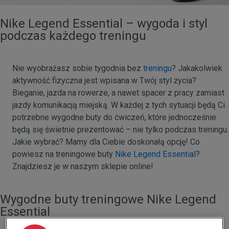
Nike Legend Essential – wygoda i styl
podczas każdego treningu
Nie wyobrażasz sobie tygodnia bez
treningu
? Jakakolwiek
aktywność fizyczna jest wpisana w Twój styl życia?
Bieganie, jazda na rowerze, a nawet spacer z pracy zamiast
jazdy komunikacją miejską. W każdej z tych sytuacji będą Ci
potrzebne wygodne buty do ćwiczeń, które jednocześnie
będą się świetnie prezentować – nie tylko podczas treningu.
Jakie wybrać? Mamy dla Ciebie doskonałą opcję! Co
powiesz na treningowe buty
Nike Legend Essential
?
Znajdziesz je w naszym sklepie online!
Wygodne buty treningowe Nike Legend
Essential