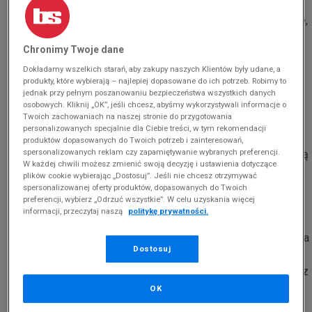
Jakie muszą być buty sportowe? Przede wszystkim lekkie,
a jednocześnie solidne. Takie, które zadbają o dobrą
Chronimy Twoje dane
wymianę powietrza i będą się odznaczały trwałością. To
Dokładamy wszelkich starań, aby zakupy naszych Klientów były udane, a
wszystko zapewnią Ci Nike Legend Essential. Kolekcja
produkty, które wybierają – najlepiej dopasowane do ich potrzeb. Robimy to
butów treningowych Nike
zachwyci Cię niesamowitym
jednak przy pełnym poszanowaniu bezpieczeństwa wszystkich danych
komfortem. Wierzch wykonano z połączenia oddychającej
osobowych. Kliknij „OK”, jeśli chcesz, abyśmy wykorzystywali informacje o
Twoich zachowaniach na naszej stronie do przygotowania
tekstylnej siateczki oraz materiału syntetycznego, który
personalizowanych specjalnie dla Ciebie treści, w tym rekomendacji
zadba o dobre wsparcie w najbardziej potrzebujących tego
produktów dopasowanych do Twoich potrzeb i zainteresowań,
spersonalizowanych reklam czy zapamiętywanie wybranych preferencji.
miejscach. Tego typu elastyczna cholewka pozwoli na pełną
W każdej chwili możesz zmienić swoją decyzję i ustawienia dotyczące
swobodę ruchów. Zaciągnięty na piętę syntetyczny Swoosh
plików cookie wybierając „Dostosuj”. Jeśli nie chcesz otrzymywać
da gwarancję dobrego trzymania pięty, z kolei watowany
spersonalizowanej oferty produktów, dopasowanych do Twoich
preferencji, wybierz „Odrzuć wszystkie”. W celu uzyskania więcej
kołnierz i miękka wyściółka odpowiadają za przyjazne
informacji, przeczytaj naszą
politykę prywatności.
warunki wewnątrz
buta
. Warto zwrócić uwagę również na
podeszwę butów Nike Legend Essential na trening. Posiada
Dostosuj
poprzeczne nacięcia, które pozytywnie wpływają na
płynność ruchów w trakcie użytkowania. Została wykonana z
trwałej gumy, która jednocześnie da gwarancję dobrej
OK
przyczepności podczas aktywności.