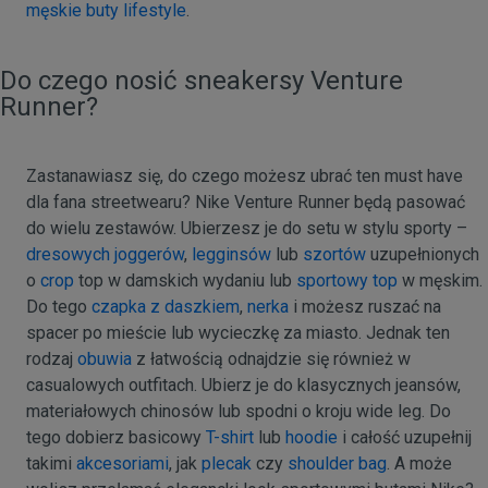
męskie buty lifestyle
.
Do czego nosić sneakersy Venture
Runner?
Zastanawiasz się, do czego możesz ubrać ten must have
dla fana streetwearu? Nike Venture Runner będą pasować
do wielu zestawów. Ubierzesz je do setu w stylu sporty –
dresowych joggerów
,
legginsów
lub
szortów
uzupełnionych
o
crop
top w damskich wydaniu lub
sportowy top
w męskim.
Do tego
czapka z daszkiem
,
nerka
i możesz ruszać na
spacer po mieście lub wycieczkę za miasto. Jednak ten
rodzaj
obuwia
z łatwością odnajdzie się również w
casualowych outfitach. Ubierz je do klasycznych jeansów,
materiałowych chinosów lub spodni o kroju wide leg. Do
tego dobierz basicowy
T-shirt
lub
hoodie
i całość uzupełnij
takimi
akcesoriami
, jak
plecak
czy
shoulder bag
. A może