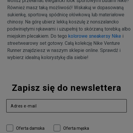
wolisz przełamać elegancki look sportowymi butami Nike?
Również masz taką możliwość! Wskakuj w dopasowaną
sukienkę, sportową spódnicę ołówkową lub materiałowe
chinosy. Na górę ubierz lekką koszulę z nonszalancko
podwiniętymi rękawami i uzupełnij to skórzaną torebką albo
miejskim plecakiem. Do tego
kolorowe sneakersy Nike
i
streetwearowy set gotowy. Całą kolekcję Nike Venture
Runner znajdziesz w naszym sklepie online. Sprawdź i
wybierz idealną kolorystykę dla siebie!
Zapisz się do newslettera
Oferta damska
Oferta męska