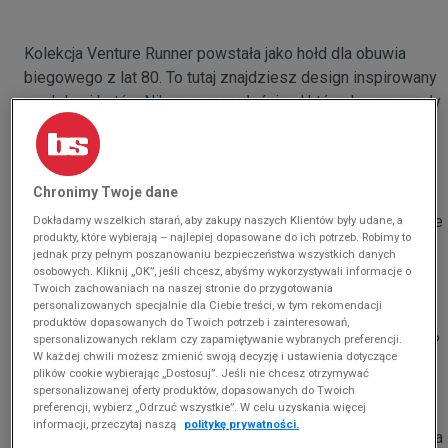
Kolekcja Venture Runner powstała jako hołd dla obuwia
biegowego z lat 80. To tutaj znajdziesz design inspirowany
modelami
butów Nike
w przeszłości, od których rozpoczęły
się zmiany w ich wyglądzie. W modelach Nike Venture
Runner, tak jak w ich poprzednikach, zauważysz
wyeksponowane szwy na cholewce, a także zapiętek z
Chronimy Twoje dane
małym logo. To jeszcze nie koniec. Doskonale kojarzysz
znane dzisiaj połączenie oddychającej siateczki na upperze
Dokładamy wszelkich starań, aby zakupy naszych Klientów były udane, a
produkty, które wybierają – najlepiej dopasowane do ich potrzeb. Robimy to
w połączeniu ze skórą naturalną typu zamsz? Taka
jednak przy pełnym poszanowaniu bezpieczeństwa wszystkich danych
klasyczna konstrukcja również powstała na bazie inspiracji
osobowych. Kliknij „OK”, jeśli chcesz, abyśmy wykorzystywali informacje o
Twoich zachowaniach na naszej stronie do przygotowania
butami runningowymi
. Do tego dochodzi miękka wkładka
personalizowanych specjalnie dla Ciebie treści, w tym rekomendacji
oraz tekstylne wnętrze z watowanym kołnierzem, które
produktów dopasowanych do Twoich potrzeb i zainteresowań,
spersonalizowanych reklam czy zapamiętywanie wybranych preferencji.
podnoszą komfort użytkowania do maksimum. Co jeszcze?
W każdej chwili możesz zmienić swoją decyzję i ustawienia dotyczące
Nie możemy zapomnieć o podeszwie butów retro Nike
plików cookie wybierając „Dostosuj”. Jeśli nie chcesz otrzymywać
Venture Runner. Składa się ona z amortyzującej i niezwykle
spersonalizowanej oferty produktów, dopasowanych do Twoich
preferencji, wybierz „Odrzuć wszystkie”. W celu uzyskania więcej
lekkiej pianki w warstwie środkowej oraz gumy ze
informacji, przeczytaj naszą
politykę prywatności.
żłobionym bieżnikiem, która odpowiada za przyczepność na