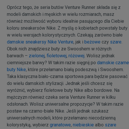
Oprócz tego, że seria butów Venture Runner składa się z
modeli damskich i męskich w wielu rozmiarach, masz
również możliwość wyboru idealnie pasującego dla Ciebie
koloru sneakersów Nike. Z myślą o kobietach powstały buty
w wielu wersjach kolorystycznych. Czekają zarówno białe
damskie sneakersy Nike Venture
, jak i
beżowe
czy
szare
.
Obok nich znajdziesz buty ze Swooshem w różnych
barwach –
zielonej
,
fioletowej
,
różowej
. Wolisz jednak
ciemniejsze barwy? W takim razie sięgnij po
damskie czarne
buty Nike
, które przełamano białą podeszwą i Swooshem.
Taka klasyczna biało-czarna sportowa para będzie pasować
do wielu damskich stylizacji. Jednak jeśli chcesz się
wyróżnić, wybierz fioletowe buty Nike albo bordowe. Na
mężczyzn również czeka seria Venture Runner w kilku
odsłonach. Wolisz uniwersalne propozycje? W takim razie
postaw na czarno-białe Nike. Jeśli jednak szukasz
uniwersalnych modeli, które przełamano niecodzienną
kolorystyką, wybierz
granatowe
,
niebieskie
albo
szare