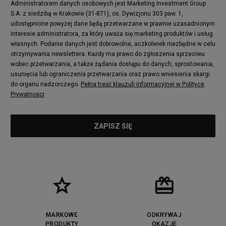
Administratorem danych osobowych jest Marketing Investment Group
S.A. z siedzibą w Krakowie (31-871), os. Dywizjonu 303 paw. 1,
udostępnione powyżej dane będą przetwarzane w prawnie uzasadnionym
interesie administratora, za który uważa się marketing produktów i usług
własnych. Podanie danych jest dobrowolne, aczkolwiek niezbędne w celu
otrzymywania newslettera. Każdy ma prawo do zgłoszenia sprzeciwu
wobec przetwarzania, a także żądania dostępu do danych, sprostowania,
usunięcia lub ograniczenia przetwarzania oraz prawo wniesienia skargi
do organu nadzorczego.
Pełna treść klauzuli informacyjnej w Polityce
Prywatności
MARKOWE
ODKRYWAJ
PRODUKTY
OKAZJE