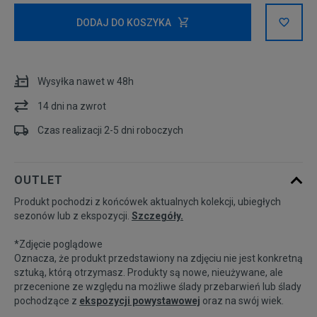
XS
DODAJ DO KOSZYKA
S
Wysyłka nawet w 48h
M
14 dni na zwrot
Czas realizacji 2-5 dni roboczych
L
OUTLET
Produkt pochodzi z końcówek aktualnych kolekcji, ubiegłych
sezonów lub z ekspozycji.
Szczegóły.
*Zdjęcie poglądowe
Oznacza, że produkt przedstawiony na zdjęciu nie jest konkretną
sztuką, którą otrzymasz. Produkty są nowe, nieużywane, ale
przecenione ze względu na możliwe ślady przebarwień lub ślady
pochodzące z
ekspozycji powystawowej
oraz na swój wiek.