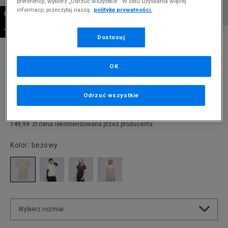
preferencji, wybierz „Odrzuć wszystkie”. W celu uzyskania więcej
informacji, przeczytaj naszą
politykę prywatności.
OSTATNIE SZTUKI
-10% ZA MIN. 500 ZŁ KOD: SUM10
* Zdjęcie poglądowe
Dostosuj
CHAMPION T-SHIRT CREWNECK TEE
OK
Produkt pochodzi z końcówek aktualnych kolekcji, ubiegłych
sezonów lub z ekspozycji.
Szczegóły.
Odrzuć wszystkie
59,99
zł
149,99
zł
cena rekomendowana przez producenta
Kolor:
beżowy
Wybierz rozmiar