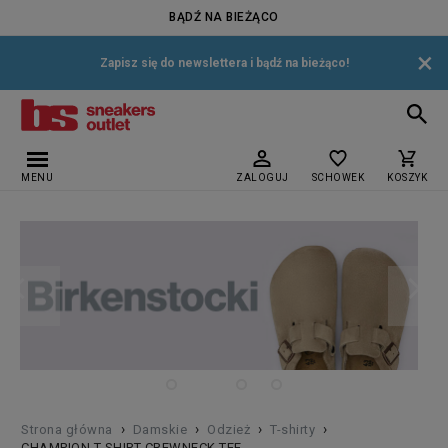
BĄDŹ NA BIEŻĄCO
×
Zapisz się do newslettera i bądź na bieżąco!
MENU
ZALOGUJ
SCHOWEK
KOSZYK
›
›
›
›
Strona główna
Damskie
Odzież
T-shirty
CHAMPION T-SHIRT CREWNECK TEE