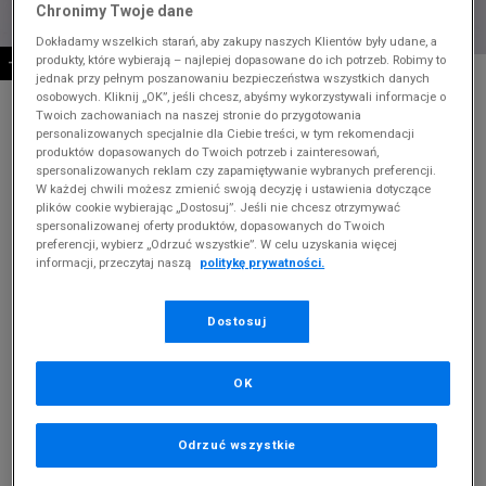
Chronimy Twoje dane
Dokładamy wszelkich starań, aby zakupy naszych Klientów były udane, a
produkty, które wybierają – najlepiej dopasowane do ich potrzeb. Robimy to
-10% ZA MIN. 500 ZŁ KOD: SUM10
* Zdjęcie poglądowe
jednak przy pełnym poszanowaniu bezpieczeństwa wszystkich danych
osobowych. Kliknij „OK”, jeśli chcesz, abyśmy wykorzystywali informacje o
CHAMPION T-SHIRT CREWNECK TEE
Twoich zachowaniach na naszej stronie do przygotowania
personalizowanych specjalnie dla Ciebie treści, w tym rekomendacji
produktów dopasowanych do Twoich potrzeb i zainteresowań,
Produkt pochodzi z końcówek aktualnych kolekcji, ubiegłych
spersonalizowanych reklam czy zapamiętywanie wybranych preferencji.
sezonów lub z ekspozycji.
Szczegóły.
W każdej chwili możesz zmienić swoją decyzję i ustawienia dotyczące
plików cookie wybierając „Dostosuj”. Jeśli nie chcesz otrzymywać
spersonalizowanej oferty produktów, dopasowanych do Twoich
59,99
zł
preferencji, wybierz „Odrzuć wszystkie”. W celu uzyskania więcej
informacji, przeczytaj naszą
politykę prywatności.
149,99
zł
cena rekomendowana przez producenta
Kolor:
biały
Dostosuj
OK
Odrzuć wszystkie
Wybierz rozmiar