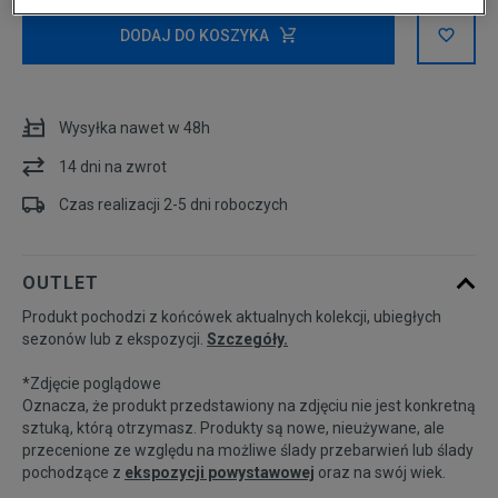
XS
DODAJ DO KOSZYKA
S
Wysyłka nawet w 48h
M
14 dni na zwrot
Czas realizacji 2-5 dni roboczych
L
OUTLET
Produkt pochodzi z końcówek aktualnych kolekcji, ubiegłych
sezonów lub z ekspozycji.
Szczegóły.
*Zdjęcie poglądowe
Oznacza, że produkt przedstawiony na zdjęciu nie jest konkretną
sztuką, którą otrzymasz. Produkty są nowe, nieużywane, ale
przecenione ze względu na możliwe ślady przebarwień lub ślady
pochodzące z
ekspozycji powystawowej
oraz na swój wiek.