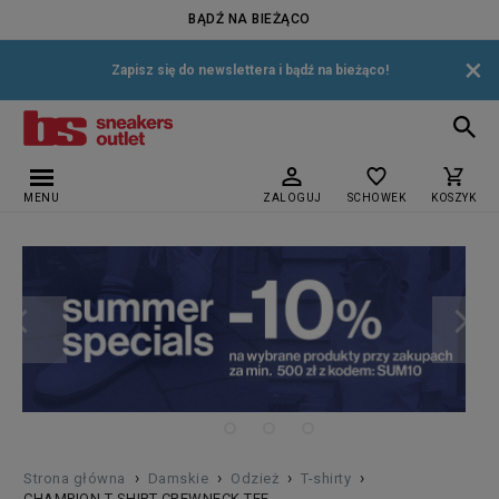
BĄDŹ NA BIEŻĄCO
×
Zapisz się do newslettera i bądź na bieżąco!
MENU
ZALOGUJ
SCHOWEK
KOSZYK
›
›
›
›
Strona główna
Damskie
Odzież
T-shirty
CHAMPION T-SHIRT CREWNECK TEE