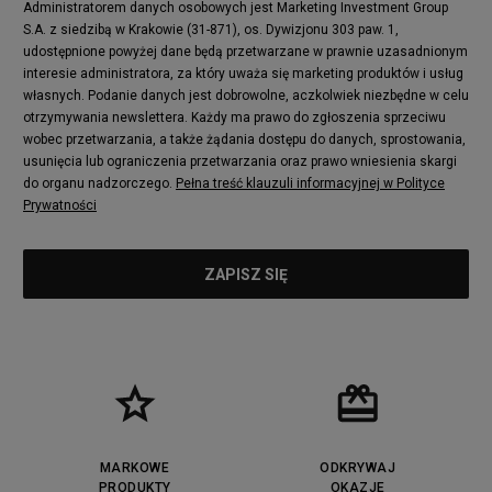
Administratorem danych osobowych jest Marketing Investment Group
S.A. z siedzibą w Krakowie (31-871), os. Dywizjonu 303 paw. 1,
udostępnione powyżej dane będą przetwarzane w prawnie uzasadnionym
interesie administratora, za który uważa się marketing produktów i usług
własnych. Podanie danych jest dobrowolne, aczkolwiek niezbędne w celu
otrzymywania newslettera. Każdy ma prawo do zgłoszenia sprzeciwu
wobec przetwarzania, a także żądania dostępu do danych, sprostowania,
usunięcia lub ograniczenia przetwarzania oraz prawo wniesienia skargi
do organu nadzorczego.
Pełna treść klauzuli informacyjnej w Polityce
Prywatności
MARKOWE
ODKRYWAJ
PRODUKTY
OKAZJE