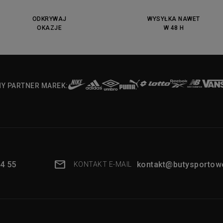
ODKRYWAJ
WYSYŁKA NAWET
OKAZJE
W 48 H
NY PARTNER MAREK:
4 55
kontakt@butysportowe
KONTAKT E-MAIL