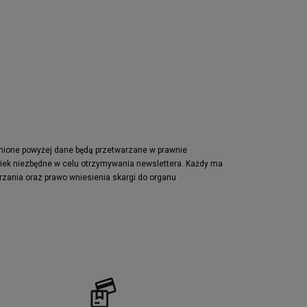
Nike Air Max Pulse
Nike Waffle One
adidas Retropy
Puma Slipstream
adidas Adifom
Jordan Jumpman Two Trey
Vans Era
Lacoste Powercourt
Puma Retaliate
pnione powyżej dane będą przetwarzane w prawnie
wiek niezbędne w celu otrzymywania newslettera. Każdy ma
Reebok Solution MID
rzania oraz prawo wniesienia skargi do organu
Converse Chuck Taylot All Star OX