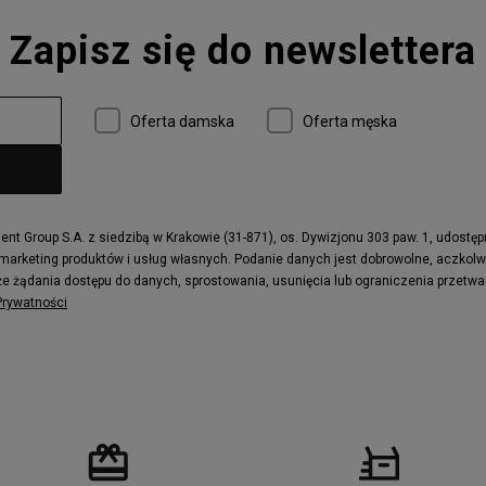
Converse Run Star Hike
Zapisz się do newslettera
 997
adidas ZX
r
Timberland 6
e
Vans Authentic
Oferta damska
Oferta męska
x Dawn
Puma RS-X
ield Trekker
New Balance UXC72
ne
Timberland Euro Sprint
e
Puma Caven
Fila Ray Tracer
t Group S.A. z siedzibą w Krakowie (31-871), os. Dywizjonu 303 paw. 1, udostę
 marketing produktów i usług własnych. Podanie danych jest dobrowolne, aczkol
 Motif
Puma Jada
e żądania dostępu do danych, sprostowania, usunięcia lub ograniczenia przetwa
ecourt
DC Anvil
 Prywatności