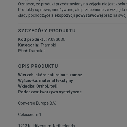
Oznacza, że produkt przedstawiony na zdjęciu nie jest konkr
Produkty są nowe, nieużywane, ale przecenione ze względu 
ślady pochodzące z
ekspozycji powystawowej
oraz na swój
SZCZEGÓŁY PRODUKTU
Kod produktu:
A08303C
Kategoria:
Trampki
Płeć:
Damskie
OPIS PRODUKTU
Wierzch: skóra naturalna – zamsz
Wyściółka: materiał tekstylny
Wkładka: OrthoLite®
Podeszwa: tworzywo syntetyczne
Converse Europe B.V.
Colosseum 1
1213 NL Hilversum, Netherlands