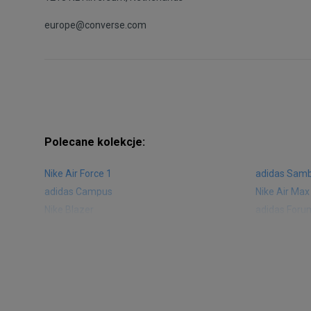
europe@converse.com
Polecane kolekcje:
Nike Air Force 1
adidas Sam
adidas Campus
Nike Air Max
Nike Blazer
adidas Foru
Nike Vapormax
New Balance
Air Jordan 1
New Balance
Nike Air Max 270
New Balanc
Nike Huarache
Reebok Clas
Nike Air More Uptempo
adidas Stan