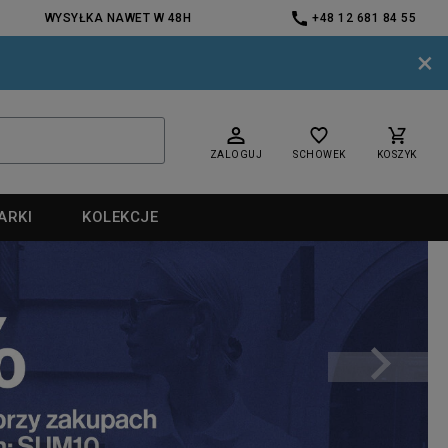
WYSYŁKA NAWET W 48H
+48 12 681 84 55
×
ZALOGUJ
SCHOWEK
KOSZYK
ARKI
KOLEKCJE
nd
nd