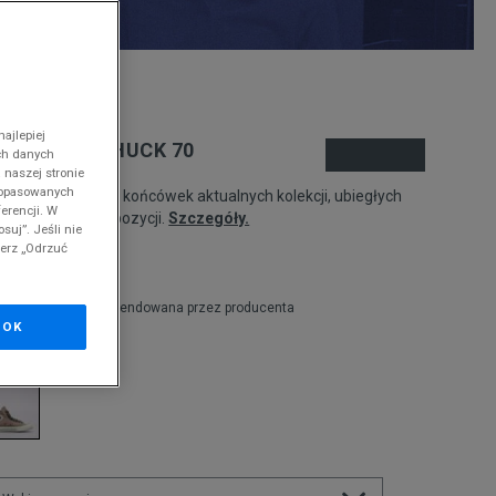
nd
ajlepiej
ONVERSE CHUCK 70
ch danych
 naszej stronie
 dopasowanych
odukt pochodzi z końcówek aktualnych kolekcji, ubiegłych
erencji. W
zonów lub z ekspozycji.
Szczegóły.
suj”. Jeśli nie
ierz „Odrzuć
00
zł
9,99
zł
cena rekomendowana przez producenta
OK
olor:
beżowy