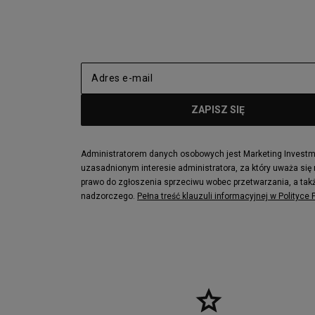
New Balance 2002
adidas NMD
adidas Nizza
New Balance
Jordan Max Aura 4
Fila Disrupto
Vans SK8-HI
Puma Sued
New Balance 237
Nike Air Ma
Reebok Court Advance
Timberland F
Puma Cali
Lacoste Zia
Lacoste Lerond
Fila Electrov
Lacoste Carnaby
Vans Classic
Administratorem danych osobowych jest Marketing Investmen
uzasadnionym interesie administratora, za który uważa się
Converse Run Star legacy CX
Nike Air Max
prawo do zgłoszenia sprzeciwu wobec przetwarzania, a takż
Lacoste Menerva Sport
Puma Doubl
nadzorczego.
Pełna treść klauzuli informacyjnej w Polityce
Fila Strada Low