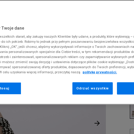
 Slipstream
38
i
i
kie sneakersy
Dickies
Crocs
Fila
The North Face
Reebok
Old Skool
38,5
gnacja obuwia
rki
Fila
DC
Jordan
Tommy Hilfiger
Umbro
ODZIEŻ
 70
 SK8-HI
ki zimowe
gnacja obuwia
Hoodrich
Dickies
Lacoste
Timberland
Supply & Dema
 Twoje dane
XS
nstock Arizona
iczki i szaliki
ki zimowe
Jordan
Ellesse
McKenzie
Vans
The North Face
zelkich starań, aby zakupy naszych Klientów były udane, a produkty, które wybierają – n
S
C
erland 6
do ich potrzeb. Robimy to jednak przy pełnym poszanowaniu bezpieczeństwa wszystki
iczki i szaliki
Lacoste
Fila
New Balance
Timberland
liknij „OK”, jeśli chcesz, abyśmy wykorzystywali informacje o Twoich zachowaniach na
M
rland Field Trekker
wania personalizowanych specjalnie dla Ciebie treści, w tym rekomendacji produktów
Levi's
Hoodrich
New Era
Under Armour
Pr
otrzeb i zainteresowań, spersonalizowanych reklam czy zapamiętywanie wybranych pref
rland Euro Sprint
se
New Balance
Helly Hansen
Nike
Vans
i możesz zmienić swoją decyzję i ustawienia dotyczące plików cookie wybierając „Dosto
ymywać spersonalizowanej oferty produktów, dopasowanych do Twoich preferencji, wyb
New Era
Jordan
Puma
W celu uzyskania więcej informacji, przeczytaj naszą
politykę prywatności.
2
Nike
Lacoste
Reebok
46
Puma
Levi's
Umbro
tosuj
Odrzuć wszystkie
K