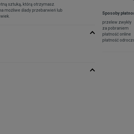
etną sztuką, którą otrzymasz.
na możliwe ślady przebarwień lub
Sposoby płatnoś
 wiek.
przelew zwykły
za pobraniem
płatność online
płatność odroczo