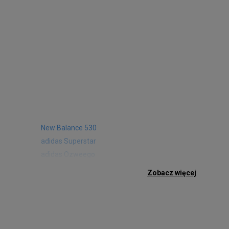
New Balance 530
adidas Superstar
adidas Ozweego
Nike Air Max 97
Zobacz więcej
Birkenstock Arizona
Nike Air Max 95
New Balance 480
Reebok Club C