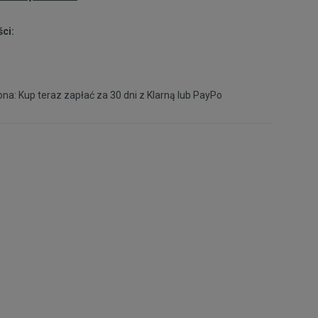
ci:
40
25,5 cm
na: Kup teraz zapłać za 30 dni z
Klarną
lub
PayPo