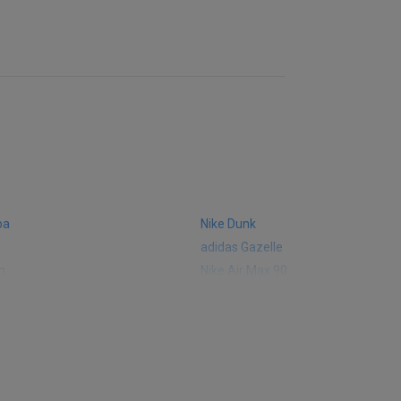
ba
Nike Dunk
adidas Gazelle
m
Nike Air Max 90
 574
Vans Old Skool
 327
adidas Handball Spezial
e CT302
adidas Ozelia
sic
Converse Chuck 70
 Smith
Puma Mayze