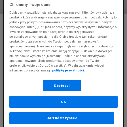
Chronimy Twoje dane
Dokładamy wszelkich starań, aby zakupy naszych Klientów były udane, a
produkty, które wybierają – najlepiej dopasowane do ich potrzeb. Robimy to
* Zdjęcie poglądowe
jednak przy pełnym poszanowaniu bezpieczeństwa wszystkich danych
osobowych. Kliknij „OK”, jeśli chcesz, abyśmy wykorzystywali informacje o
CONVERSE CHUCK 70
Twoich zachowaniach na naszej stronie do przygotowania
personalizowanych specjalnie dla Ciebie treści, w tym rekomendacji
Produkt pochodzi z końcówek aktualnych kolekcji, ubiegłych
produktów dopasowanych do Twoich potrzeb i zainteresowań,
spersonalizowanych reklam czy zapamiętywanie wybranych preferencji.
sezonów lub z ekspozycji.
Szczegóły.
W każdej chwili możesz zmienić swoją decyzję i ustawienia dotyczące
plików cookie wybierając „Dostosuj”. Jeśli nie chcesz otrzymywać
279,99
zł
spersonalizowanej oferty produktów, dopasowanych do Twoich
preferencji, wybierz „Odrzuć wszystkie”. W celu uzyskania więcej
0
zł
cena rekomendowana przez producenta
informacji, przeczytaj naszą
politykę prywatności.
PRODUKT NIEDOSTĘPNY
Dostosuj
Jeśli artykuł będzie ponownie dostępny, otrzymasz od nas
powiadomienie.
OK
Wybierz rozmiar
Odrzuć wszystkie
Rozmiary EU
Rozmiary US