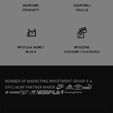
Puma Caven
Lacoste Powercourt
MARKOWE
ODKRYWAJ
Lacoste Carnaby
PRODUKTY
Vans Classic
OKAZJE
Fila Ray Tracer
Puma Retaliate
Converse Run Star legacy CX
Nike Air Max Motif
Puma Jada
Reebok Solution MID
Lacoste Menerva Sport
Puma Doublecourt
DC Anvil
Converse Chuck Taylot All Star
OX
WYSYŁKA NAWET
WYGODNE
W 48 H
DOSTAWY I PŁATNOŚCI
Fila Strada Low
MEMBER OF MARKETING INVESTMENT GROUP S.A.
OFICJALNY PARTNER MAREK: