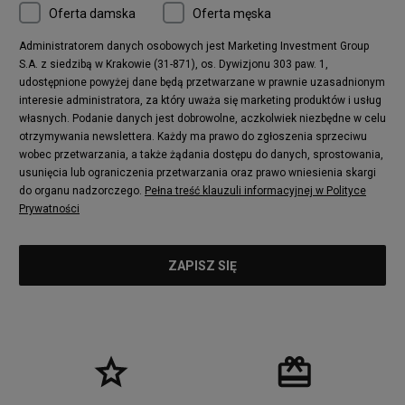
Oferta damska
Oferta męska
Nike Air More Uptempo
adidas Stan Smith
Puma Mayze
Reebok Club C
Administratorem danych osobowych jest Marketing Investment Group
S.A. z siedzibą w Krakowie (31-871), os. Dywizjonu 303 paw. 1,
New Balance 2002
adidas NMD
udostępnione powyżej dane będą przetwarzane w prawnie uzasadnionym
Converse Run Star Hike
Nike Air Max Pulse
interesie administratora, za który uważa się marketing produktów i usług
adidas Nizza
New Balance 997
własnych. Podanie danych jest dobrowolne, aczkolwiek niezbędne w celu
adidas ZX
Nike Waffle One
otrzymywania newslettera. Każdy ma prawo do zgłoszenia sprzeciwu
wobec przetwarzania, a także żądania dostępu do danych, sprostowania,
Jordan Max Aura 4
Fila Disruptor
usunięcia lub ograniczenia przetwarzania oraz prawo wniesienia skargi
Timberland 6
adidas Retropy
do organu nadzorczego.
Pełna treść klauzuli informacyjnej w Polityce
Vans SK8-HI
Puma Suede
Prywatności
Vans Authentic
Puma Slipstream
New Balance 237
Nike Air Max Dawn
Puma RS-X
adidas Adifom
Reebok Court Advance
Timberland Field Trekker
New Balance UXC72
Jordan Jumpman Two Trey
Puma Cali
Lacoste Ziane
Timberland Euro Sprint
Vans Era
Lacoste Lerond
Fila Electrove