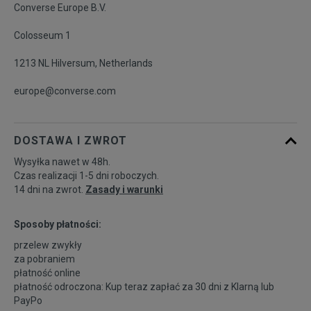
Converse Europe B.V.
Colosseum 1
46
30 cm
Powiadom o dostępności
1213 NL Hilversum, Netherlands
europe@converse.com
DOSTAWA I ZWROT
Wysyłka nawet w 48h.
Czas realizacji 1-5 dni roboczych.
14 dni na zwrot.
Zasady i warunki
Sposoby płatności:
przelew zwykły
za pobraniem
płatność online
płatność odroczona: Kup teraz zapłać za 30 dni z
Klarną
lub
PayPo