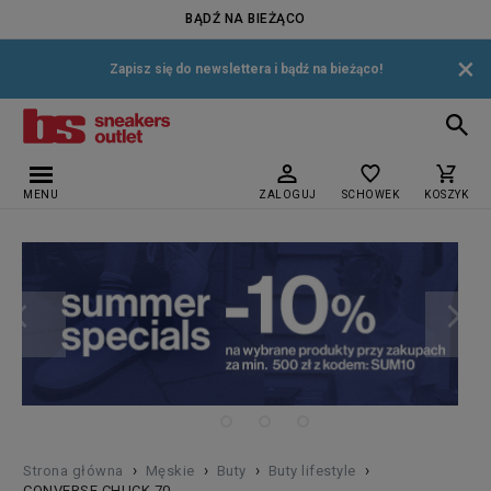
BĄDŹ NA BIEŻĄCO
×
Zapisz się do newslettera i bądź na bieżąco!
MENU
ZALOGUJ
SCHOWEK
KOSZYK
›
›
›
›
Strona główna
Męskie
Buty
Buty lifestyle
CONVERSE CHUCK 70