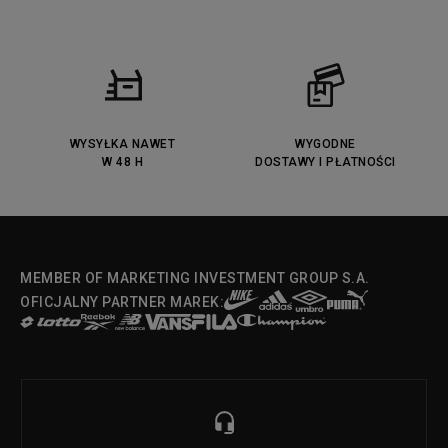
Fila Ray Tracer
Puma Retaliate
Converse Run Star legacy CX
Nike Air Max Motif
Puma Jada
Reebok Solution MID
Lacoste Menerva Sport
Puma Doublecourt
DC Anvil
Converse Chuck Taylot All Star
OX
WYSYŁKA NAWET
WYGODNE
W 48 H
DOSTAWY I PŁATNOŚCI
Fila Strada Low
MEMBER OF MARKETING INVESTMENT GROUP S.A.
OFICJALNY PARTNER MAREK: