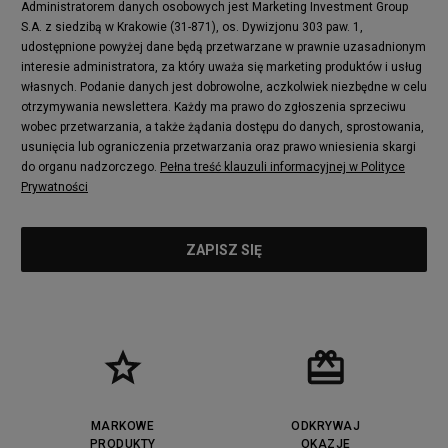
Puma Mayze
Reebok Club C
Administratorem danych osobowych jest Marketing Investment Group
S.A. z siedzibą w Krakowie (31-871), os. Dywizjonu 303 paw. 1,
New Balance 2002
adidas NMD
udostępnione powyżej dane będą przetwarzane w prawnie uzasadnionym
Converse Run Star Hike
Nike Air Max Pulse
interesie administratora, za który uważa się marketing produktów i usług
adidas Nizza
New Balance 997
własnych. Podanie danych jest dobrowolne, aczkolwiek niezbędne w celu
adidas ZX
Nike Waffle One
otrzymywania newslettera. Każdy ma prawo do zgłoszenia sprzeciwu
wobec przetwarzania, a także żądania dostępu do danych, sprostowania,
Jordan Max Aura 4
Fila Disruptor
usunięcia lub ograniczenia przetwarzania oraz prawo wniesienia skargi
Timberland 6
adidas Retropy
do organu nadzorczego.
Pełna treść klauzuli informacyjnej w Polityce
Vans SK8-HI
Puma Suede
Prywatności
Vans Authentic
Puma Slipstream
New Balance 237
Nike Air Max Dawn
Puma RS-X
adidas Adifom
Reebok Court Advance
Timberland Field Trekker
New Balance UXC72
Jordan Jumpman Two Trey
Puma Cali
Lacoste Ziane
Timberland Euro Sprint
Vans Era
Lacoste Lerond
Fila Electrove
Puma Caven
Lacoste Powercourt
MARKOWE
ODKRYWAJ
Lacoste Carnaby
PRODUKTY
Vans Classic
OKAZJE