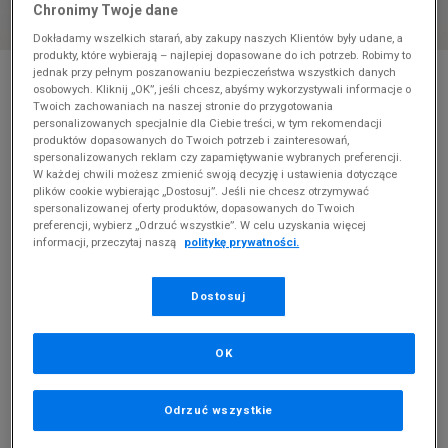
Chronimy Twoje dane
Dokładamy wszelkich starań, aby zakupy naszych Klientów były udane, a
produkty, które wybierają – najlepiej dopasowane do ich potrzeb. Robimy to
* Zdjęcie poglądowe
jednak przy pełnym poszanowaniu bezpieczeństwa wszystkich danych
osobowych. Kliknij „OK”, jeśli chcesz, abyśmy wykorzystywali informacje o
CONVERSE CHUCK TAYLOR ALL STAR LIFT -
Twoich zachowaniach na naszej stronie do przygotowania
5,5
personalizowanych specjalnie dla Ciebie treści, w tym rekomendacji
produktów dopasowanych do Twoich potrzeb i zainteresowań,
spersonalizowanych reklam czy zapamiętywanie wybranych preferencji.
Produkt pochodzi z końcówek aktualnych kolekcji, ubiegłych
W każdej chwili możesz zmienić swoją decyzję i ustawienia dotyczące
sezonów lub z ekspozycji.
Szczegóły.
plików cookie wybierając „Dostosuj”. Jeśli nie chcesz otrzymywać
spersonalizowanej oferty produktów, dopasowanych do Twoich
preferencji, wybierz „Odrzuć wszystkie”. W celu uzyskania więcej
259,99
zł
informacji, przeczytaj naszą
politykę prywatności.
0
zł
cena rekomendowana przez producenta
Dostosuj
OK
PRODUKT NIEDOSTĘPNY
Odrzuć wszystkie
Jeśli artykuł będzie ponownie dostępny, otrzymasz od nas
powiadomienie.