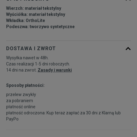
Wierzch: materiał tekstylny
39,5
25 cm
Powiadom o dostępności
Wyściółka: materiał tekstylny
Wkładka: OrthoLite
Podeszwa: tworzywo syntetyczne
40
25,5 cm
Powiadom o dostępności
DOSTAWA I ZWROT
Wysyłka nawet w 48h.
Czas realizacji 1-5 dni roboczych.
14 dni na zwrot.
Zasady i warunki
Sposoby płatności:
przelew zwykły
za pobraniem
płatność online
płatność odroczona: Kup teraz zapłać za 30 dni z
Klarną
lub
PayPo