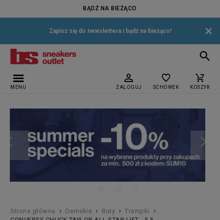
BĄDŹ NA BIEŻĄCO
×
Zapisz się do newslettera i bądź na bieżąco!
MENU
ZALOGUJ
SCHOWEK
KOSZYK
›
›
›
›
Strona główna
Damskie
Buty
Trampki
CONVERSE CHUCK TAYLOR ALL STAR LIFT - 5,5