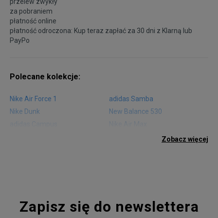
przelew zwykły
za pobraniem
płatność online
płatność odroczona: Kup teraz zapłać za 30 dni z
Klarną
lub
PayPo
Polecane kolekcje:
Nike Air Force 1
adidas Samba
Nike Dunk
New Balance 530
adidas Campus
Nike Air Max
adidas Gazelle
adidas Superstar
Zobacz więcej
Nike Blazer
adidas Forum
Nike Air Max 90
adidas Ozweego
Nike Vapormax
New Balance 574
Vans Old Skool
Nike Air Max 97
Air Jordan 1
New Balance 327
Zapisz się do newslettera
adidas Handball Spezial
Birkenstock Arizona