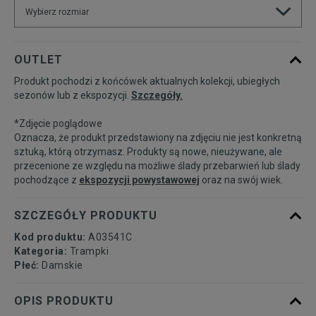
Wybierz rozmiar
Rozmiary EU
Rozmiary US
OUTLET
Produkt pochodzi z końcówek aktualnych kolekcji, ubiegłych
36
22,5 cm
Powiadom o dostępności
sezonów lub z ekspozycji.
Szczegóły.
*Zdjęcie poglądowe
36,5
23 cm
Powiadom o dostępności
Oznacza, że produkt przedstawiony na zdjęciu nie jest konkretną
sztuką, którą otrzymasz. Produkty są nowe, nieużywane, ale
przecenione ze względu na możliwe ślady przebarwień lub ślady
37
23,5 cm
Powiadom o dostępności
pochodzące z
ekspozycji powystawowej
oraz na swój wiek.
37,5
24 cm
Powiadom o dostępności
SZCZEGÓŁY PRODUKTU
Kod produktu:
A03541C
38
24,5 cm
Powiadom o dostępności
Kategoria:
Trampki
Płeć:
Damskie
39
24,5 cm
Powiadom o dostępności
OPIS PRODUKTU