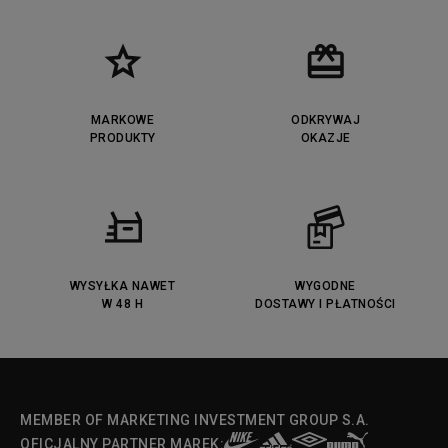
New Balance UXC72
Jordan Jumpman Two Trey
Puma Cali
Lacoste Ziane
Timberland Euro Sprint
Vans Era
Lacoste Lerond
Fila Electrove
Puma Caven
Lacoste Powercourt
MARKOWE
ODKRYWAJ
Lacoste Carnaby
PRODUKTY
Vans Classic
OKAZJE
Fila Ray Tracer
Puma Retaliate
Converse Run Star legacy CX
Nike Air Max Motif
Puma Jada
Reebok Solution MID
Lacoste Menerva Sport
Puma Doublecourt
DC Anvil
Converse Chuck Taylot All Star
OX
WYSYŁKA NAWET
WYGODNE
W 48 H
DOSTAWY I PŁATNOŚCI
Fila Strada Low
MEMBER OF MARKETING INVESTMENT GROUP S.A.
OFICJALNY PARTNER MAREK: