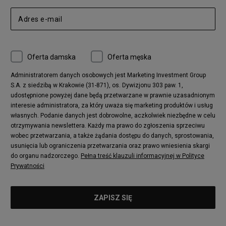
Nike Air Max 270
New Balance CT302
adidas Ozelia
Nike Air Max 95
Nike Huarache
Reebok Classic
Converse Chuck 70
New Balance 480
Oferta damska
Oferta męska
Nike Air More Uptempo
adidas Stan Smith
Puma Mayze
Reebok Club C
Administratorem danych osobowych jest Marketing Investment Group
S.A. z siedzibą w Krakowie (31-871), os. Dywizjonu 303 paw. 1,
New Balance 2002
adidas NMD
udostępnione powyżej dane będą przetwarzane w prawnie uzasadnionym
Converse Run Star Hike
Nike Air Max Pulse
interesie administratora, za który uważa się marketing produktów i usług
adidas Nizza
New Balance 997
własnych. Podanie danych jest dobrowolne, aczkolwiek niezbędne w celu
adidas ZX
Nike Waffle One
otrzymywania newslettera. Każdy ma prawo do zgłoszenia sprzeciwu
wobec przetwarzania, a także żądania dostępu do danych, sprostowania,
Jordan Max Aura 4
Fila Disruptor
usunięcia lub ograniczenia przetwarzania oraz prawo wniesienia skargi
Timberland 6
adidas Retropy
do organu nadzorczego.
Pełna treść klauzuli informacyjnej w Polityce
Vans SK8-HI
Puma Suede
Prywatności
Vans Authentic
Puma Slipstream
New Balance 237
Nike Air Max Dawn
Puma RS-X
adidas Adifom
Reebok Court Advance
Timberland Field Trekker