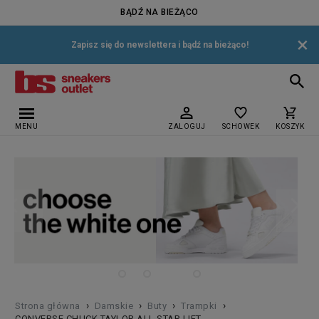
BĄDŹ NA BIEŻĄCO
×
Zapisz się do newslettera i bądź na bieżąco!
MENU
ZALOGUJ
SCHOWEK
KOSZYK
›
›
›
›
Strona główna
Damskie
Buty
Trampki
CONVERSE CHUCK TAYLOR ALL STAR LIFT