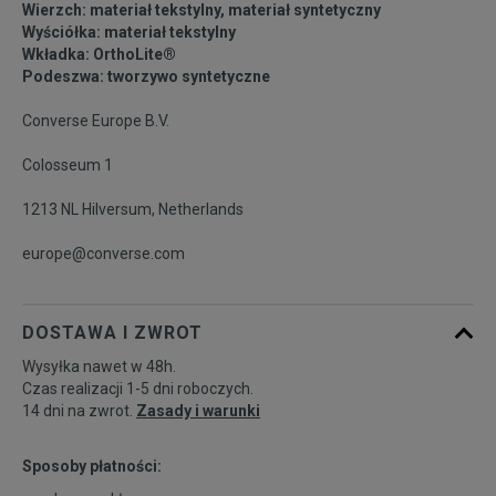
Wierzch: materiał tekstylny, materiał syntetyczny
39,5
25 cm
Powiadom o dostępności
Wyściółka: materiał tekstylny
Wkładka: OrthoLite®
Podeszwa: tworzywo syntetyczne
40
25,5 cm
Powiadom o dostępności
Converse Europe B.V.
Colosseum 1
1213 NL Hilversum, Netherlands
europe@converse.com
DOSTAWA I ZWROT
Wysyłka nawet w 48h.
Czas realizacji 1-5 dni roboczych.
14 dni na zwrot.
Zasady i warunki
Sposoby płatności: