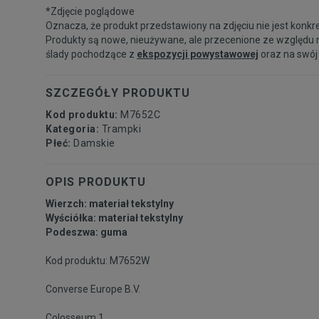
*Zdjęcie poglądowe
Oznacza, że produkt przedstawiony na zdjęciu nie jest konkr
Produkty są nowe, nieużywane, ale przecenione ze względu 
ślady pochodzące z
ekspozycji powystawowej
oraz na swój
SZCZEGÓŁY PRODUKTU
Kod produktu:
M7652C
Kategoria:
Trampki
Płeć:
Damskie
OPIS PRODUKTU
Wierzch: materiał tekstylny
Wyściółka: materiał tekstylny
Podeszwa: guma
Kod produktu: M7652W
Converse Europe B.V.
Colosseum 1