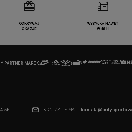
ODKRYWAJ
WYSYŁKA NAWET
OKAZJE
W 48 H
NY PARTNER MAREK:
4 55
kontakt@butysportowe
KONTAKT E-MAIL