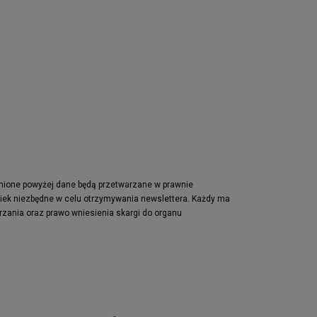
Reebok Club C
Nike Air Max Pulse
Nike Waffle One
adidas Retropy
Puma Slipstream
adidas Adifom
Jordan Jumpman Two Trey
Vans Era
Lacoste Powercourt
Puma Retaliate
pnione powyżej dane będą przetwarzane w prawnie
wiek niezbędne w celu otrzymywania newslettera. Każdy ma
Reebok Solution MID
rzania oraz prawo wniesienia skargi do organu
Converse Chuck Taylot All Star OX