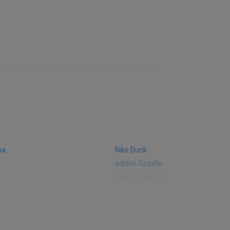
ba
Nike Dunk
adidas Gazelle
m
Nike Air Max 90
 574
Vans Old Skool
 327
adidas Handball Spezial
e CT302
adidas Ozelia
sic
Converse Chuck 70