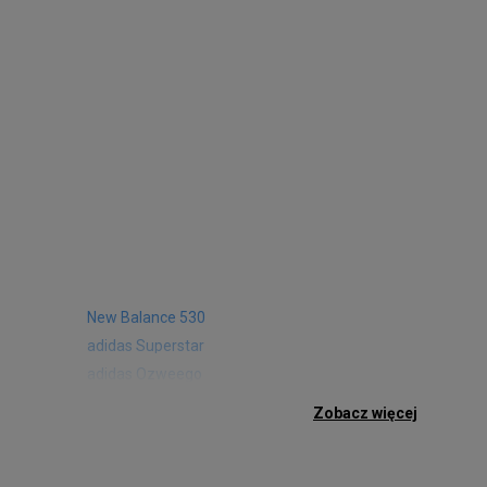
New Balance 530
adidas Superstar
adidas Ozweego
Nike Air Max 97
Zobacz więcej
Birkenstock Arizona
Nike Air Max 95
New Balance 480