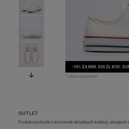
-10% ZA MIN. 500 ZŁ KOD: S
* Zdjęcie poglądowe
OUTLET
Produkt pochodzi z końcówek aktualnych kolekcji, ubiegłych 