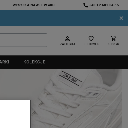
WYSYŁKA NAWET W 48H
+48 12 681 84 55
×
ZALOGUJ
SCHOWEK
KOSZYK
ARKI
KOLEKCJE
nd
nd