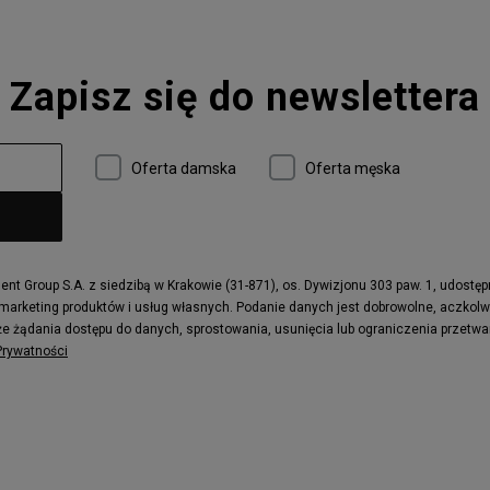
 Smith
Puma Mayze
Converse Run Star Hike
Zapisz się do newslettera
 997
adidas ZX
r
Timberland 6
e
Vans Authentic
Oferta damska
Oferta męska
x Dawn
Puma RS-X
ield Trekker
New Balance UXC72
ne
Timberland Euro Sprint
e
Puma Caven
Fila Ray Tracer
t Group S.A. z siedzibą w Krakowie (31-871), os. Dywizjonu 303 paw. 1, udostę
 marketing produktów i usług własnych. Podanie danych jest dobrowolne, aczkol
 Motif
Puma Jada
e żądania dostępu do danych, sprostowania, usunięcia lub ograniczenia przetwa
ecourt
DC Anvil
 Prywatności