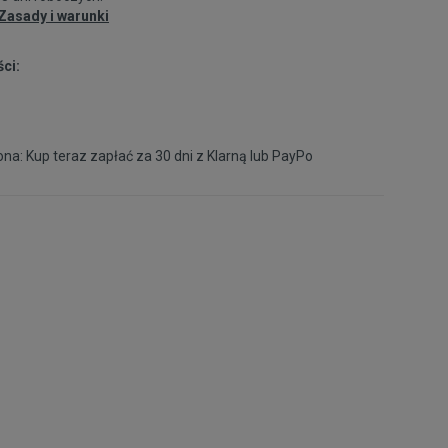
39
24,5 cm
Powiadom o dostępności
Zasady i warunki
ci:
39,5
25 cm
40
25,5 cm
na: Kup teraz zapłać za 30 dni z
Klarną
lub
PayPo
41
26 cm
Powiadom o dostępności
41,5
26,5 cm
Powiadom o dostępności