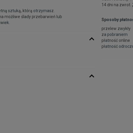
14 dni na zwrot.
etną sztuką, którą otrzymasz.
na możliwe ślady przebarwień lub
Sposoby płatnoś
 wiek.
przelew zwykły
za pobraniem
płatność online
płatność odroczo