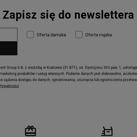
Converse Run Star Hike
Zapisz się do newslettera
 997
adidas ZX
r
Timberland 6
e
Vans Authentic
Oferta damska
Oferta męska
x Dawn
Puma RS-X
ield Trekker
New Balance UXC72
ne
Timberland Euro Sprint
e
Puma Caven
Fila Ray Tracer
t Group S.A. z siedzibą w Krakowie (31-871), os. Dywizjonu 303 paw. 1, udostę
 marketing produktów i usług własnych. Podanie danych jest dobrowolne, aczkol
 Motif
Puma Jada
e żądania dostępu do danych, sprostowania, usunięcia lub ograniczenia przetwa
ecourt
DC Anvil
 Prywatności