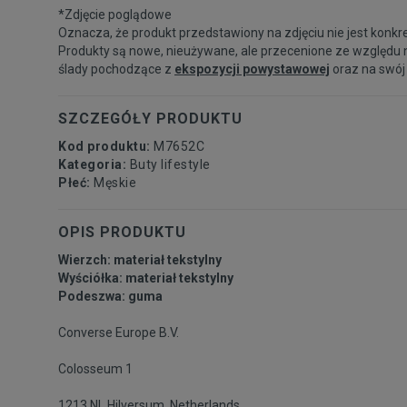
*Zdjęcie poglądowe
Oznacza, że produkt przedstawiony na zdjęciu nie jest konkr
Produkty są nowe, nieużywane, ale przecenione ze względu 
ślady pochodzące z
ekspozycji powystawowej
oraz na swój
SZCZEGÓŁY PRODUKTU
Kod produktu:
M7652C
Kategoria:
Buty lifestyle
Płeć:
Męskie
OPIS PRODUKTU
Wierzch: materiał tekstylny
Wyściółka: materiał tekstylny
Podeszwa: guma
Converse Europe B.V.
Colosseum 1
1213 NL Hilversum, Netherlands