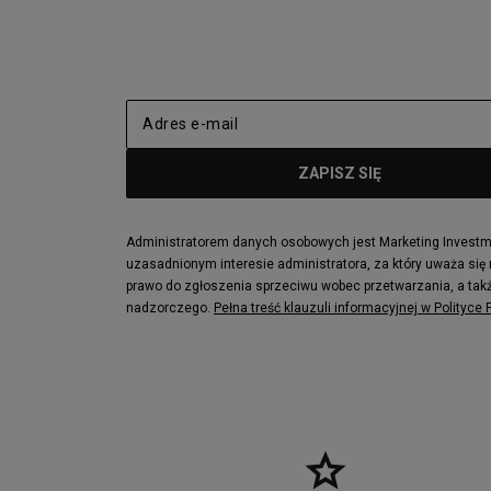
New Balance 2002
adidas NMD
adidas Nizza
New Balance
Jordan Max Aura 4
Fila Disrupto
Vans SK8-HI
Puma Sued
New Balance 237
Nike Air Ma
Reebok Court Advance
Timberland F
Puma Cali
Lacoste Zia
Lacoste Lerond
Fila Electrov
Lacoste Carnaby
Vans Classic
Administratorem danych osobowych jest Marketing Investmen
uzasadnionym interesie administratora, za który uważa się
Converse Run Star legacy CX
Nike Air Max
prawo do zgłoszenia sprzeciwu wobec przetwarzania, a takż
Lacoste Menerva Sport
Puma Doubl
nadzorczego.
Pełna treść klauzuli informacyjnej w Polityce
Fila Strada Low