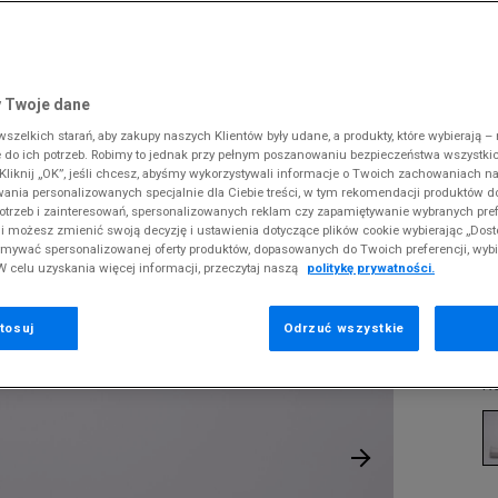
 Slipstream
38
i
i
kie sneakersy
Converse
Crocs
Fila
Supply & Dema
Reebok
Old Skool
38,5
gnacja obuwia
rki
Dickies
DC
Jordan
The North Face
Umbro
ODZIEŻ
CK TAYLOR ALL STAR OX
 SK8-HI
ki zimowe
gnacja obuwia
Fila
Dickies
Lacoste
Tommy Hilfiger
Supply & Dema
 Twoje dane
XS
nstock Arizona
iczki i szaliki
ki zimowe
Hoodrich
Ellesse
McKenzie
Timberland
The North Face
zelkich starań, aby zakupy naszych Klientów były udane, a produkty, które wybierają – n
S
C
erland 6
do ich potrzeb. Robimy to jednak przy pełnym poszanowaniu bezpieczeństwa wszystki
iczki i szaliki
Jordan
Fila
New Balance
Vans
Timberland
S
liknij „OK”, jeśli chcesz, abyśmy wykorzystywali informacje o Twoich zachowaniach na
M
rland Field Trekker
wania personalizowanych specjalnie dla Ciebie treści, w tym rekomendacji produktów
Lacoste
Hoodrich
New Era
Under Armour
otrzeb i zainteresowań, spersonalizowanych reklam czy zapamiętywanie wybranych pref
rland Euro Sprint
Pr
Levi's
Helly Hansen
Nike
Vans
i możesz zmienić swoją decyzję i ustawienia dotyczące plików cookie wybierając „Dosto
se
ymywać spersonalizowanej oferty produktów, dopasowanych do Twoich preferencji, wyb
New Balance
Jordan
Puma
W celu uzyskania więcej informacji, przeczytaj naszą
politykę prywatności.
1
New Era
Lacoste
Reebok
Nike
Levi's
Umbro
tosuj
Odrzuć wszystkie
26
K