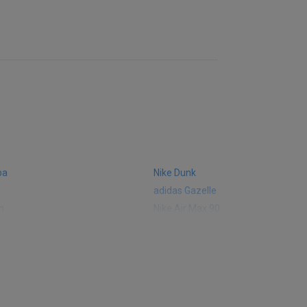
ba
Nike Dunk
adidas Gazelle
m
Nike Air Max 90
 574
Vans Old Skool
 327
adidas Handball Spezial
e CT302
adidas Ozelia
sic
Converse Chuck 70
 Smith
Puma Mayze