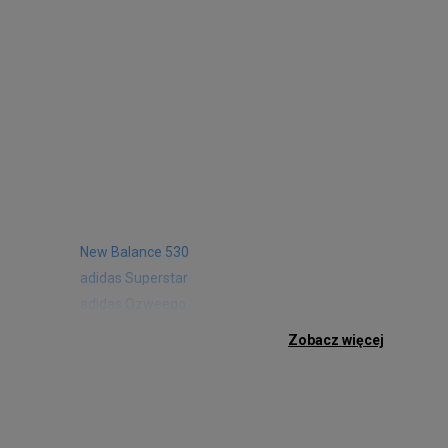
New Balance 530
adidas Superstar
adidas Ozweego
Nike Air Max 97
Zobacz więcej
Birkenstock Arizona
Nike Air Max 95
New Balance 480
Reebok Club C