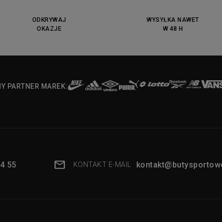
ODKRYWAJ
WYSYŁKA NAWET
OKAZJE
W 48 H
NY PARTNER MAREK:
4 55
kontakt@butysportowe
KONTAKT E-MAIL