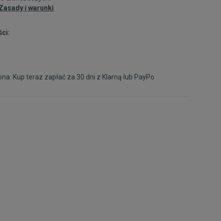
43
28 cm
Powiadom o dostępności
Zasady i warunki
ci:
44
28,5 cm
44,5
29 cm
na: Kup teraz zapłać za 30 dni z
Klarną
lub
PayPo
45
29,5 cm
46
30 cm
46,5
30,5 cm
Powiadom o dostępności
48
31,5 cm
Powiadom o dostępności
49
32 cm
Powiadom o dostępności