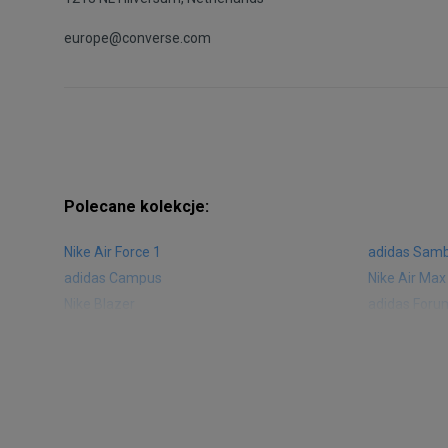
europe@converse.com
Polecane kolekcje:
Nike Air Force 1
adidas Sam
adidas Campus
Nike Air Max
Nike Blazer
adidas Foru
Nike Vapormax
New Balance
Air Jordan 1
New Balance
Nike Air Max 270
New Balanc
Nike Huarache
Reebok Clas
Nike Air More Uptempo
adidas Stan