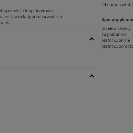
14 dni na zwrot.
etną sztuką, którą otrzymasz.
na możliwe ślady przebarwień lub
Sposoby płatnoś
 wiek.
przelew zwykły
za pobraniem
płatność online
płatność odroczo