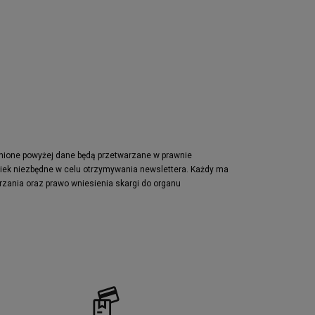
Nike Air Max Pulse
Nike Waffle One
adidas Retropy
Puma Slipstream
adidas Adifom
Jordan Jumpman Two Trey
Vans Era
Lacoste Powercourt
Puma Retaliate
pnione powyżej dane będą przetwarzane w prawnie
wiek niezbędne w celu otrzymywania newslettera. Każdy ma
Reebok Solution MID
rzania oraz prawo wniesienia skargi do organu
Converse Chuck Taylot All Star OX