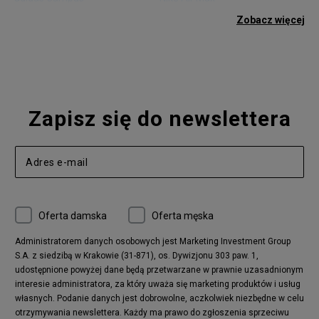
adidas Gazelle
adidas Superstar
Zobacz więcej
Nike Blazer
adidas Forum
Nike Air Max 90
adidas Ozweego
Nike Vapormax
New Balance 574
Vans Old Skool
Nike Air Max 97
Air Jordan 1
New Balance 327
Zapisz się do newslettera
adidas Handball Spezial
Birkenstock Arizona
Nike Air Max 270
New Balance CT302
adidas Ozelia
Nike Air Max 95
Nike Huarache
Reebok Classic
Converse Chuck 70
New Balance 480
Oferta damska
Oferta męska
Nike Air More Uptempo
adidas Stan Smith
Puma Mayze
Reebok Club C
Administratorem danych osobowych jest Marketing Investment Group
S.A. z siedzibą w Krakowie (31-871), os. Dywizjonu 303 paw. 1,
New Balance 2002
adidas NMD
udostępnione powyżej dane będą przetwarzane w prawnie uzasadnionym
Converse Run Star Hike
Nike Air Max Pulse
interesie administratora, za który uważa się marketing produktów i usług
adidas Nizza
New Balance 997
własnych. Podanie danych jest dobrowolne, aczkolwiek niezbędne w celu
adidas ZX
Nike Waffle One
otrzymywania newslettera. Każdy ma prawo do zgłoszenia sprzeciwu