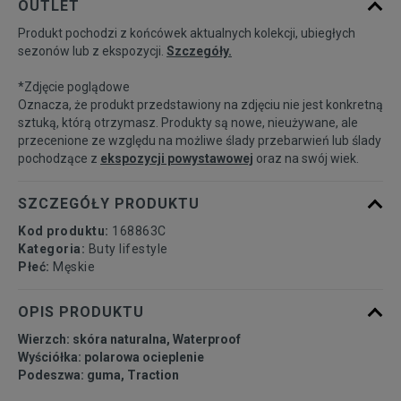
OUTLET
Produkt pochodzi z końcówek aktualnych kolekcji, ubiegłych
41
26 cm
Powiadom o dostępności
sezonów lub z ekspozycji.
Szczegóły.
*Zdjęcie poglądowe
41,5
26,5 cm
Powiadom o dostępności
Oznacza, że produkt przedstawiony na zdjęciu nie jest konkretną
sztuką, którą otrzymasz. Produkty są nowe, nieużywane, ale
przecenione ze względu na możliwe ślady przebarwień lub ślady
42
27 cm
Powiadom o dostępności
pochodzące z
ekspozycji powystawowej
oraz na swój wiek.
42,5
27,5 cm
Powiadom o dostępności
SZCZEGÓŁY PRODUKTU
Kod produktu:
168863C
43
28 cm
Powiadom o dostępności
Kategoria:
Buty lifestyle
Płeć:
Męskie
44
28,5 cm
Powiadom o dostępności
OPIS PRODUKTU
Wierzch: skóra naturalna, Waterproof
44,5
29 cm
Powiadom o dostępności
Wyściółka: polarowa ocieplenie
Podeszwa: guma, Traction
45
29,5 cm
Powiadom o dostępności