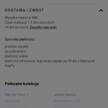
DOSTAWA I ZWROT
46
30 cm
Powiadom o dostępności
Wysyłka nawet w 48h.
Czas realizacji 1-5 dni roboczych.
46,5
30,5 cm
Powiadom o dostępności
14 dni na zwrot.
Zasady i warunki
Sposoby płatności:
przelew zwykły
za pobraniem
płatność online
płatność odroczona: Kup teraz zapłać za 30 dni z
Klarną
lub
PayPo
Polecane kolekcje:
Nike Air Force 1
adidas Samba
Nike Dunk
New Balance 530
adidas Campus
Nike Air Max