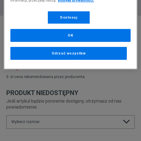
informacji, przeczytaj naszą
politykę prywatności.
Dostosuj
* Zdjęcie poglądowe
CONVERSE CTAS ALL TERRAIN
OK
Produkt pochodzi z końcówek aktualnych kolekcji, ubiegłych
sezonów lub z ekspozycji.
Szczegóły.
Odrzuć wszystkie
399,99
zł
0
zł
cena rekomendowana przez producenta
PRODUKT NIEDOSTĘPNY
Jeśli artykuł będzie ponownie dostępny, otrzymasz od nas
powiadomienie.
Wybierz rozmiar
Rozmiary EU
Rozmiary US