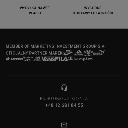
DC Anvil
Converse Chuck Taylot All Star
OX
WYSYŁKA NAWET
WYGODNE
W 48 H
DOSTAWY I PŁATNOŚCI
Fila Strada Low
MEMBER OF MARKETING INVESTMENT GROUP S.A.
OFICJALNY PARTNER MAREK:
BIURO OBSŁUGI KLIENTA
+48 12 681 84 55