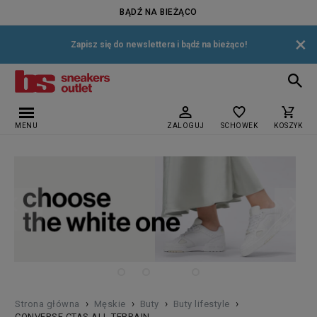
BĄDŹ NA BIEŻĄCO
×
Zapisz się do newslettera i bądź na bieżąco!
MENU
ZALOGUJ
SCHOWEK
KOSZYK
›
›
›
›
Strona główna
Męskie
Buty
Buty lifestyle
CONVERSE CTAS ALL TERRAIN