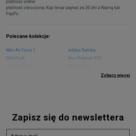
płatność online
płatność odroczona: Kup teraz zapłać za 30 dni z
Klarną
lub
PayPo
Polecane kolekcje:
Nike Air Force 1
adidas Samba
Nike Dunk
New Balance 530
adidas Campus
Nike Air Max
adidas Gazelle
adidas Superstar
Zobacz więcej
Nike Blazer
adidas Forum
Nike Air Max 90
adidas Ozweego
Nike Vapormax
New Balance 574
Vans Old Skool
Nike Air Max 97
Air Jordan 1
New Balance 327
Zapisz się do newslettera
adidas Handball Spezial
Birkenstock Arizona
Nike Air Max 270
New Balance CT302