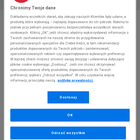
Chronimy Twoje dane
* Zdjęcie poglądowe
Dokładamy wszelkich starań, aby zakupy naszych Klientów były udane, a
produkty, które wybierają – najlepiej dopasowane do ich potrzeb. Robimy to
DC ANVIL
jednak przy pełnym poszanowaniu bezpieczeństwa wszystkich danych
osobowych. Kliknij „OK”, jeśli chcesz, abyśmy wykorzystywali informacje o
Twoich zachowaniach na naszej stronie do przygotowania
Produkt pochodzi z końcówek aktualnych kolekcji, ubiegłych
personalizowanych specjalnie dla Ciebie treści, w tym rekomendacji
sezonów lub z ekspozycji.
Szczegóły.
produktów dopasowanych do Twoich potrzeb i zainteresowań,
spersonalizowanych reklam czy zapamiętywanie wybranych preferencji.
W każdej chwili możesz zmienić swoją decyzję i ustawienia dotyczące
149,99
zł
plików cookie wybierając „Dostosuj”. Jeśli nie chcesz otrzymywać
spersonalizowanej oferty produktów, dopasowanych do Twoich
0
zł
cena rekomendowana przez producenta
preferencji, wybierz „Odrzuć wszystkie”. W celu uzyskania więcej
informacji, przeczytaj naszą
politykę prywatności.
Dostosuj
PRODUKT NIEDOSTĘPNY
OK
Jeśli artykuł będzie ponownie dostępny, otrzymasz od nas
powiadomienie.
Odrzuć wszystkie
Wybierz rozmiar