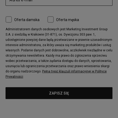
adidas Ozelia
Nike Air Max 95
Nike Huarache
Reebok Classic
Converse Chuck 70
New Balance 480
Oferta damska
Oferta męska
Nike Air More Uptempo
adidas Stan Smith
Puma Mayze
Reebok Club C
Administratorem danych osobowych jest Marketing Investment Group
S.A. z siedzibą w Krakowie (31-871), os. Dywizjonu 303 paw. 1,
New Balance 2002
adidas NMD
udostępnione powyżej dane będą przetwarzane w prawnie uzasadnionym
Converse Run Star Hike
Nike Air Max Pulse
interesie administratora, za który uważa się marketing produktów i usług
adidas Nizza
New Balance 997
własnych. Podanie danych jest dobrowolne, aczkolwiek niezbędne w celu
adidas ZX
Nike Waffle One
otrzymywania newslettera. Każdy ma prawo do zgłoszenia sprzeciwu
wobec przetwarzania, a także żądania dostępu do danych, sprostowania,
Jordan Max Aura 4
Fila Disruptor
usunięcia lub ograniczenia przetwarzania oraz prawo wniesienia skargi
Timberland 6
adidas Retropy
do organu nadzorczego.
Pełna treść klauzuli informacyjnej w Polityce
Vans SK8-HI
Puma Suede
Prywatności
Vans Authentic
Puma Slipstream
New Balance 237
Nike Air Max Dawn
Puma RS-X
adidas Adifom
Reebok Court Advance
Timberland Field Trekker
New Balance UXC72
Jordan Jumpman Two Trey
Puma Cali
Lacoste Ziane