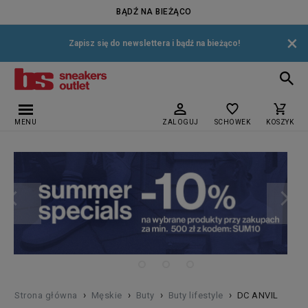
BĄDŹ NA BIEŻĄCO
×
Zapisz się do newslettera i bądź na bieżąco!
MENU
ZALOGUJ
SCHOWEK
KOSZYK
›
›
›
›
Strona główna
Męskie
Buty
Buty lifestyle
DC ANVIL