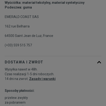
Wyściółka: materiał tekstylny, materiał syntetyczny
Podeszwa: guma
46
30 cm
Powiadom o dostępności
EMERALD COAST SAS
162 rue Belharra
64500 Saint Jean de Luz, France
(+33) 559 515 757
DOSTAWA I ZWROT
Wysyłka nawet w 48h.
Czas realizacji 1-5 dni roboczych.
14 dni na zwrot.
Zasady i warunki
Sposoby płatności:
przelew zwykły
za pobraniem