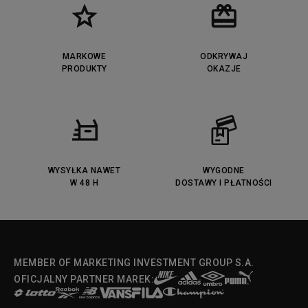
Timberland Euro Sprint
Vans Era
Lacoste Lerond
Fila Electrove
Puma Caven
Lacoste Powercourt
MARKOWE
ODKRYWAJ
Lacoste Carnaby
PRODUKTY
Vans Classic
OKAZJE
Fila Ray Tracer
Puma Retaliate
Converse Run Star legacy CX
Nike Air Max Motif
Puma Jada
Reebok Solution MID
Lacoste Menerva Sport
Puma Doublecourt
DC Anvil
Converse Chuck Taylot All Star
OX
WYSYŁKA NAWET
WYGODNE
W 48 H
DOSTAWY I PŁATNOŚCI
Fila Strada Low
MEMBER OF MARKETING INVESTMENT GROUP S.A.
OFICJALNY PARTNER MAREK: