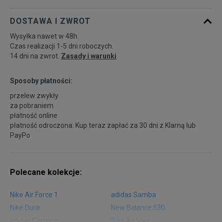
DOSTAWA I ZWROT
47
30 cm
Powiadom o dostępności
Wysyłka nawet w 48h.
Czas realizacji 1-5 dni roboczych.
14 dni na zwrot.
Zasady i warunki
Sposoby płatności:
przelew zwykły
za pobraniem
płatność online
płatność odroczona: Kup teraz zapłać za 30 dni z
Klarną
lub
PayPo
Polecane kolekcje:
Nike Air Force 1
adidas Samba
Nike Dunk
New Balance 530
adidas Campus
Nike Air Max