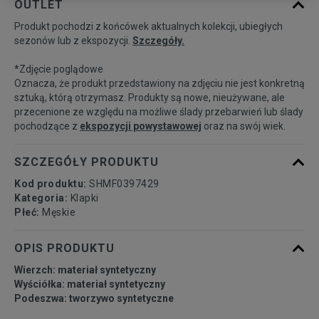
OUTLET
Produkt pochodzi z końcówek aktualnych kolekcji, ubiegłych
39
24,6 cm
Powiadom o dostępności
sezonów lub z ekspozycji.
Szczegóły.
*Zdjęcie poglądowe
40
25,1 cm
Powiadom o dostępności
Oznacza, że produkt przedstawiony na zdjęciu nie jest konkretną
sztuką, którą otrzymasz. Produkty są nowe, nieużywane, ale
przecenione ze względu na możliwe ślady przebarwień lub ślady
41
25,4 cm
Powiadom o dostępności
pochodzące z
ekspozycji powystawowej
oraz na swój wiek.
42
26 cm
Powiadom o dostępności
SZCZEGÓŁY PRODUKTU
Kod produktu:
SHMF0397429
43
27,1 cm
Powiadom o dostępności
Kategoria:
Klapki
Płeć:
Męskie
44
27,8 cm
Powiadom o dostępności
OPIS PRODUKTU
Wierzch: materiał syntetyczny
45
28 cm
Powiadom o dostępności
Wyściółka: materiał syntetyczny
Podeszwa: tworzywo syntetyczne
46
29,1 cm
Powiadom o dostępności