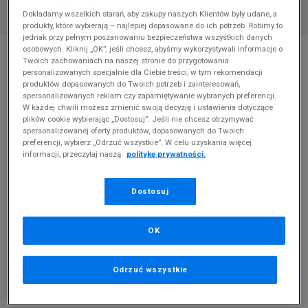
Dokładamy wszelkich starań, aby zakupy naszych Klientów były udane, a
produkty, które wybierają – najlepiej dopasowane do ich potrzeb. Robimy to
jednak przy pełnym poszanowaniu bezpieczeństwa wszystkich danych
* Zdjęcie poglądowe
osobowych. Kliknij „OK”, jeśli chcesz, abyśmy wykorzystywali informacje o
Twoich zachowaniach na naszej stronie do przygotowania
ELLESSE FILIPPO SLIDE
personalizowanych specjalnie dla Ciebie treści, w tym rekomendacji
produktów dopasowanych do Twoich potrzeb i zainteresowań,
spersonalizowanych reklam czy zapamiętywanie wybranych preferencji.
Produkt pochodzi z końcówek aktualnych kolekcji, ubiegłych
W każdej chwili możesz zmienić swoją decyzję i ustawienia dotyczące
sezonów lub z ekspozycji.
Szczegóły.
plików cookie wybierając „Dostosuj”. Jeśli nie chcesz otrzymywać
spersonalizowanej oferty produktów, dopasowanych do Twoich
preferencji, wybierz „Odrzuć wszystkie”. W celu uzyskania więcej
74,99
zł
informacji, przeczytaj naszą
politykę prywatności.
0
zł
cena rekomendowana przez producenta
Dostosuj
PRODUKT NIEDOSTĘPNY
Jeśli artykuł będzie ponownie dostępny, otrzymasz od nas
OK
powiadomienie.
Wybierz rozmiar
Odrzuć wszystkie
Rozmiary EU
Rozmiary US