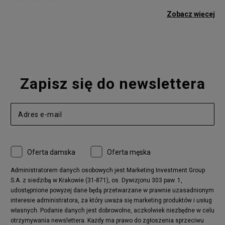
adidas Gazelle
adidas Superstar
Zobacz więcej
Nike Blazer
adidas Forum
Nike Air Max 90
adidas Ozweego
Nike Vapormax
New Balance 574
Vans Old Skool
Nike Air Max 97
Air Jordan 1
New Balance 327
Zapisz się do newslettera
adidas Handball Spezial
Birkenstock Arizona
Nike Air Max 270
New Balance CT302
adidas Ozelia
Nike Air Max 95
Nike Huarache
Reebok Classic
Converse Chuck 70
New Balance 480
Oferta damska
Oferta męska
Nike Air More Uptempo
adidas Stan Smith
Puma Mayze
Reebok Club C
Administratorem danych osobowych jest Marketing Investment Group
S.A. z siedzibą w Krakowie (31-871), os. Dywizjonu 303 paw. 1,
New Balance 2002
adidas NMD
udostępnione powyżej dane będą przetwarzane w prawnie uzasadnionym
Converse Run Star Hike
Nike Air Max Pulse
interesie administratora, za który uważa się marketing produktów i usług
adidas Nizza
New Balance 997
własnych. Podanie danych jest dobrowolne, aczkolwiek niezbędne w celu
adidas ZX
Nike Waffle One
otrzymywania newslettera. Każdy ma prawo do zgłoszenia sprzeciwu