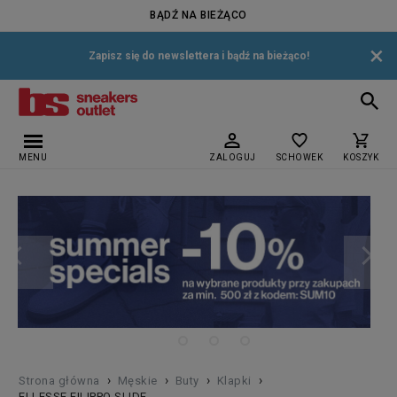
BĄDŹ NA BIEŻĄCO
×
Zapisz się do newslettera i bądź na bieżąco!
MENU
ZALOGUJ
SCHOWEK
KOSZYK
›
›
›
›
Strona główna
Męskie
Buty
Klapki
ELLESSE FILIPPO SLIDE