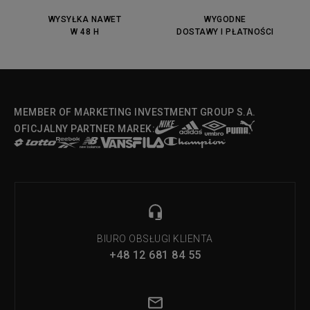
DC Anvil
Converse Chuck Taylot All Star
OX
WYSYŁKA NAWET
WYGODNE
W 48 H
DOSTAWY I PŁATNOŚCI
Fila Strada Low
MEMBER OF MARKETING INVESTMENT GROUP S.A.
OFICJALNY PARTNER MAREK:
BIURO OBSŁUGI KLIENTA
+48 12 681 84 55