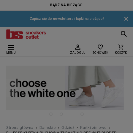
BĄDŹ NA BIEŻĄCO
×
Zapisz się do newslettera i bądź na bieżąco!
MENU
ZALOGUJ
SCHOWEK
KOSZYK
›
›
›
›
Strona główna
Damskie
Odzież
Kurtki zimowe
ELLESSE KURTKA PUCHOWA TARANTINO OFF WHT PADDED