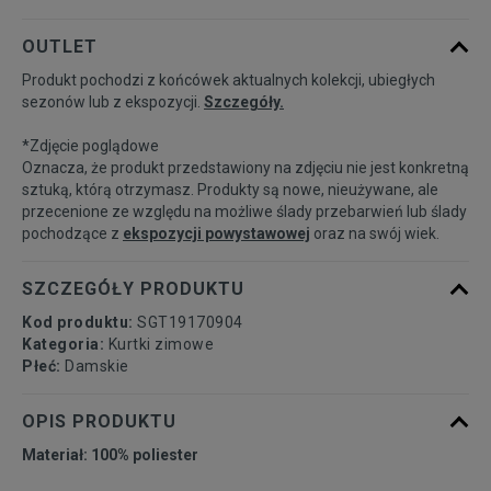
Rozmiary EU
Rozmiary US
OUTLET
Produkt pochodzi z końcówek aktualnych kolekcji, ubiegłych
34
Powiadom o dostępności
sezonów lub z ekspozycji.
Szczegóły.
*Zdjęcie poglądowe
36
Powiadom o dostępności
Oznacza, że produkt przedstawiony na zdjęciu nie jest konkretną
sztuką, którą otrzymasz. Produkty są nowe, nieużywane, ale
przecenione ze względu na możliwe ślady przebarwień lub ślady
38
Powiadom o dostępności
pochodzące z
ekspozycji powystawowej
oraz na swój wiek.
40
Powiadom o dostępności
SZCZEGÓŁY PRODUKTU
Kod produktu:
SGT19170904
42
Powiadom o dostępności
Kategoria:
Kurtki zimowe
Płeć:
Damskie
OPIS PRODUKTU
Materiał: 100% poliester