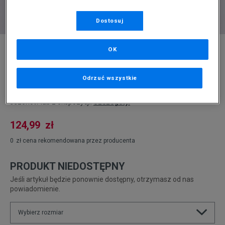
Dostosuj
* Zdjęcie poglądowe
OK
ELLESSE KURTKA PUCHOWA TARANTINO
OFF WHT PADDED JACKET
Odrzuć wszystkie
Produkt pochodzi z końcówek aktualnych kolekcji, ubiegłych
sezonów lub z ekspozycji.
Szczegóły.
124,99
zł
0
zł
cena rekomendowana przez producenta
PRODUKT NIEDOSTĘPNY
Jeśli artykuł będzie ponownie dostępny, otrzymasz od nas
powiadomienie.
Wybierz rozmiar