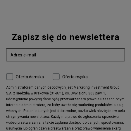
Nike Blazer
adidas Forum
Nike Air Max 90
adidas Ozweego
Nike Vapormax
New Balance 574
Vans Old Skool
Nike Air Max 97
Air Jordan 1
New Balance 327
Zapisz się do newslettera
adidas Handball Spezial
Birkenstock Arizona
Nike Air Max 270
New Balance CT302
adidas Ozelia
Nike Air Max 95
Nike Huarache
Reebok Classic
Converse Chuck 70
New Balance 480
Oferta damska
Oferta męska
Nike Air More Uptempo
adidas Stan Smith
Puma Mayze
Reebok Club C
Administratorem danych osobowych jest Marketing Investment Group
S.A. z siedzibą w Krakowie (31-871), os. Dywizjonu 303 paw. 1,
New Balance 2002
adidas NMD
udostępnione powyżej dane będą przetwarzane w prawnie uzasadnionym
Converse Run Star Hike
Nike Air Max Pulse
interesie administratora, za który uważa się marketing produktów i usług
adidas Nizza
New Balance 997
własnych. Podanie danych jest dobrowolne, aczkolwiek niezbędne w celu
adidas ZX
Nike Waffle One
otrzymywania newslettera. Każdy ma prawo do zgłoszenia sprzeciwu
wobec przetwarzania, a także żądania dostępu do danych, sprostowania,
Jordan Max Aura 4
Fila Disruptor
usunięcia lub ograniczenia przetwarzania oraz prawo wniesienia skargi