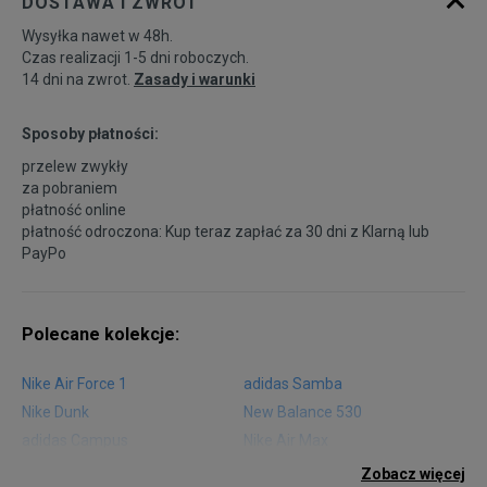
DOSTAWA I ZWROT
Wysyłka nawet w 48h.
Czas realizacji 1-5 dni roboczych.
14 dni na zwrot.
Zasady i warunki
Sposoby płatności:
przelew zwykły
za pobraniem
płatność online
płatność odroczona: Kup teraz zapłać za 30 dni z
Klarną
lub
PayPo
Polecane kolekcje:
Nike Air Force 1
adidas Samba
Nike Dunk
New Balance 530
adidas Campus
Nike Air Max
adidas Gazelle
adidas Superstar
Zobacz więcej