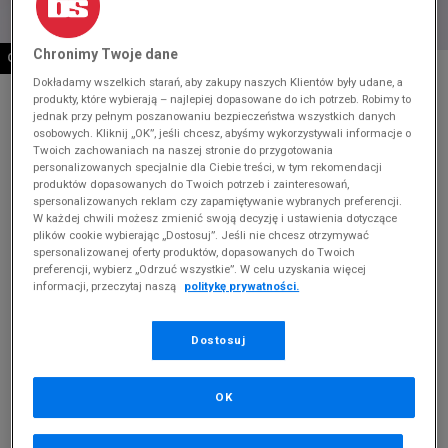
Chronimy Twoje dane
OSTATNIE SZTUKI
* Zdjęcie poglądowe
Dokładamy wszelkich starań, aby zakupy naszych Klientów były udane, a
produkty, które wybierają – najlepiej dopasowane do ich potrzeb. Robimy to
EMU AUSTRALIA FOYFLATFORM MICRO
jednak przy pełnym poszanowaniu bezpieczeństwa wszystkich danych
osobowych. Kliknij „OK”, jeśli chcesz, abyśmy wykorzystywali informacje o
Produkt pochodzi z końcówek aktualnych kolekcji, ubiegłych
Twoich zachowaniach na naszej stronie do przygotowania
sezonów lub z ekspozycji.
Szczegóły.
personalizowanych specjalnie dla Ciebie treści, w tym rekomendacji
produktów dopasowanych do Twoich potrzeb i zainteresowań,
spersonalizowanych reklam czy zapamiętywanie wybranych preferencji.
344,99
zł
W każdej chwili możesz zmienić swoją decyzję i ustawienia dotyczące
plików cookie wybierając „Dostosuj”. Jeśli nie chcesz otrzymywać
729,99
zł
cena rekomendowana przez producenta
spersonalizowanej oferty produktów, dopasowanych do Twoich
preferencji, wybierz „Odrzuć wszystkie”. W celu uzyskania więcej
Kolor:
szary
informacji, przeczytaj naszą
politykę prywatności.
Dostosuj
OK
Wybierz rozmiar