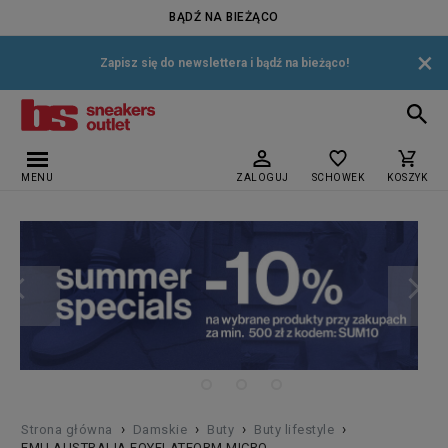
BĄDŹ NA BIEŻĄCO
×
Zapisz się do newslettera i bądź na bieżąco!
MENU
ZALOGUJ
SCHOWEK
KOSZYK
›
›
›
›
Strona główna
Damskie
Buty
Buty lifestyle
EMU AUSTRALIA FOYFLATFORM MICRO