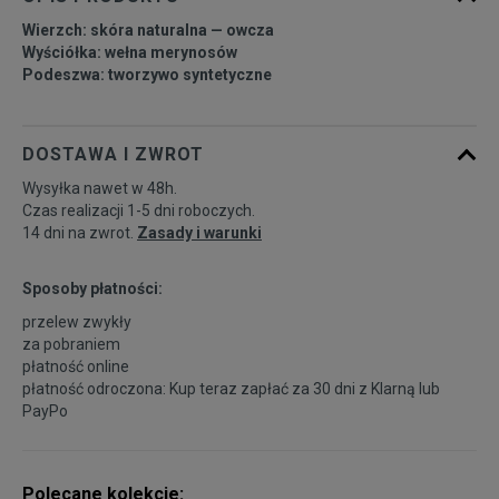
Wierzch: skóra naturalna — owcza
Wyściółka: wełna merynosów
Podeszwa: tworzywo syntetyczne
DOSTAWA I ZWROT
Wysyłka nawet w 48h.
Czas realizacji 1-5 dni roboczych.
14 dni na zwrot.
Zasady i warunki
Sposoby płatności:
przelew zwykły
za pobraniem
płatność online
płatność odroczona: Kup teraz zapłać za 30 dni z
Klarną
lub
PayPo
Polecane kolekcje: