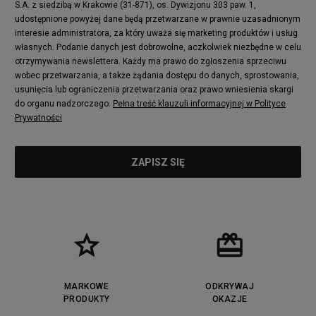
S.A. z siedzibą w Krakowie (31-871), os. Dywizjonu 303 paw. 1,
New Balance 2002
adidas NMD
udostępnione powyżej dane będą przetwarzane w prawnie uzasadnionym
Converse Run Star Hike
Nike Air Max Pulse
interesie administratora, za który uważa się marketing produktów i usług
adidas Nizza
New Balance 997
własnych. Podanie danych jest dobrowolne, aczkolwiek niezbędne w celu
adidas ZX
Nike Waffle One
otrzymywania newslettera. Każdy ma prawo do zgłoszenia sprzeciwu
wobec przetwarzania, a także żądania dostępu do danych, sprostowania,
Jordan Max Aura 4
Fila Disruptor
usunięcia lub ograniczenia przetwarzania oraz prawo wniesienia skargi
Timberland 6
adidas Retropy
do organu nadzorczego.
Pełna treść klauzuli informacyjnej w Polityce
Vans SK8-HI
Puma Suede
Prywatności
Vans Authentic
Puma Slipstream
New Balance 237
Nike Air Max Dawn
Puma RS-X
adidas Adifom
Reebok Court Advance
Timberland Field Trekker
New Balance UXC72
Jordan Jumpman Two Trey
Puma Cali
Lacoste Ziane
Timberland Euro Sprint
Vans Era
Lacoste Lerond
Fila Electrove
Puma Caven
Lacoste Powercourt
MARKOWE
ODKRYWAJ
Lacoste Carnaby
PRODUKTY
Vans Classic
OKAZJE