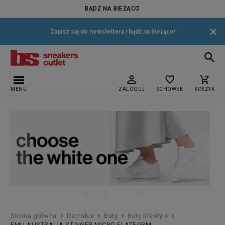
BĄDŹ NA BIEŻĄCO
×
Zapisz się do newslettera i bądź na bieżąco!
MENU
ZALOGUJ
SCHOWEK
KOSZYK
›
›
›
›
Strona główna
Damskie
Buty
Buty lifestyle
EMU AUSTRALIA STINGER MICRO FLATFORM