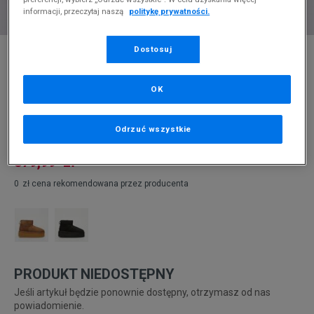
informacji, przeczytaj naszą
politykę prywatności.
* Zdjęcie poglądowe
Dostosuj
EMU AUSTRALIA STINGER MICRO
FLATFORM
OK
Produkt pochodzi z końcówek aktualnych kolekcji, ubiegłych
Odrzuć wszystkie
sezonów lub z ekspozycji.
Szczegóły.
379,99
zł
0
zł
cena rekomendowana przez producenta
PRODUKT NIEDOSTĘPNY
Jeśli artykuł będzie ponownie dostępny, otrzymasz od nas
powiadomienie.