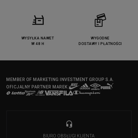
Fila Ray Tracer
Puma Retaliate
Converse Run Star legacy CX
Nike Air Max Motif
Puma Jada
Reebok Solution MID
Lacoste Menerva Sport
Puma Doublecourt
DC Anvil
Converse Chuck Taylot All Star
OX
WYSYŁKA NAWET
WYGODNE
W 48 H
DOSTAWY I PŁATNOŚCI
Fila Strada Low
MEMBER OF MARKETING INVESTMENT GROUP S.A.
OFICJALNY PARTNER MAREK:
BIURO OBSŁUGI KLIENTA