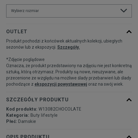
Wybierz rozmiar
Rozmiary EU
Rozmiary US
OUTLET
Produkt pochodzi z końcówek aktualnych kolekcji, ubiegłych
36
22 cm
Powiadom o dostępności
sezonów lub z ekspozycji.
Szczegóły.
*Zdjęcie poglądowe
37
23 cm
Powiadom o dostępności
Oznacza, że produkt przedstawiony na zdjęciu nie jest konkretną
sztuką, którą otrzymasz. Produkty są nowe, nieużywane, ale
przecenione ze względu na możliwe ślady przebarwień lub ślady
38
24 cm
Powiadom o dostępności
pochodzące z
ekspozycji powystawowej
oraz na swój wiek.
39
25 cm
Powiadom o dostępności
SZCZEGÓŁY PRODUKTU
Kod produktu:
W13082CHOCOLATE
40
25,5 cm
Powiadom o dostępności
Kategoria:
Buty lifestyle
Płeć:
Damskie
41
26,5 cm
Powiadom o dostępności
OPIS PRODUKTU